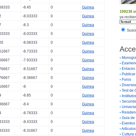
68333
-8.45
0
Guinea
109236 u
2
-8.03333
0
Guinea
ya reciben
7
-8.3
0
Guinea
Suscr
03333
-8.03333
0
Guinea
05
-8.08333
0
Guinea
Acce
51667
-8.73333
0
Guinea
•
Monogra
56667
-7.93333
0
Guinea
•
Examen
•
Enlaces
76667
-8.51667
0
Guinea
•
Publicar 
76667
-8.36667
0
Guinea
•
Foros
•
Diversio
16667
-8
0
Guinea
•
Test de 
9
-8.85
0
Guinea
•
Instituto
•
Secunda
86667
-8.4
0
Guinea
•
Universi
•
Residenc
4
-8.78333
0
Guinea
•
Guia de 
43333
-8.43333
0
Guinea
•
Eventos 
•
Artículo
93333
-8.31667
0
Guinea
•
Cultura