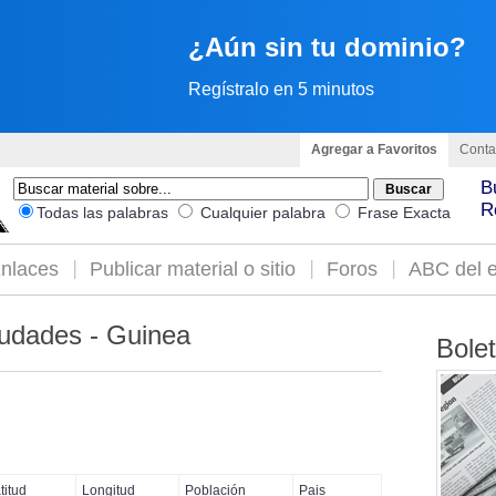
¿Aún sin tu dominio?
Regístralo en 5 minutos
Agregar a Favoritos
Conta
B
R
Todas las palabras
Cualquier palabra
Frase Exacta
nlaces
Publicar material o sitio
Foros
ABC del e
udades - Guinea
Bole
titud
Longitud
Población
Pais