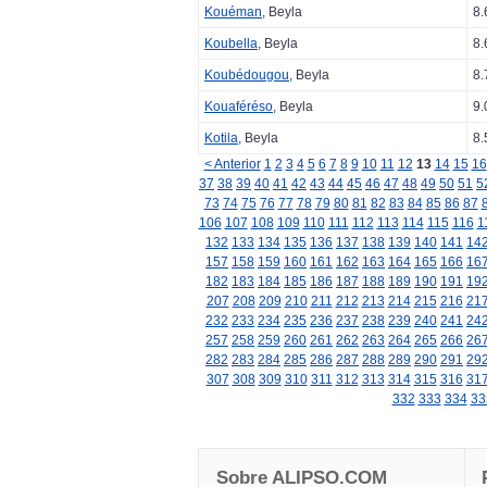
Kouéman
, Beyla
8.
Koubella
, Beyla
8.
Koubédougou
, Beyla
8.
Kouaféréso
, Beyla
9.
Kotila
, Beyla
8.
< Anterior
1
2
3
4
5
6
7
8
9
10
11
12
13
14
15
16
37
38
39
40
41
42
43
44
45
46
47
48
49
50
51
5
73
74
75
76
77
78
79
80
81
82
83
84
85
86
87
106
107
108
109
110
111
112
113
114
115
116
1
132
133
134
135
136
137
138
139
140
141
14
157
158
159
160
161
162
163
164
165
166
16
182
183
184
185
186
187
188
189
190
191
19
207
208
209
210
211
212
213
214
215
216
21
232
233
234
235
236
237
238
239
240
241
24
257
258
259
260
261
262
263
264
265
266
26
282
283
284
285
286
287
288
289
290
291
29
307
308
309
310
311
312
313
314
315
316
31
332
333
334
33
Sobre ALIPSO.COM