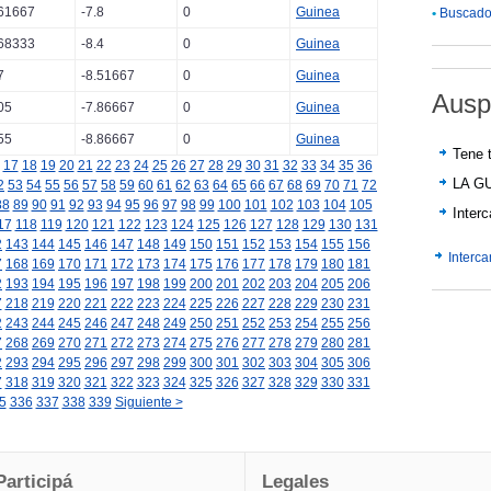
61667
-7.8
0
Guinea
•
Buscador
68333
-8.4
0
Guinea
7
-8.51667
0
Guinea
Ausp
05
-7.86667
0
Guinea
55
-8.86667
0
Guinea
Tene t
17
18
19
20
21
22
23
24
25
26
27
28
29
30
31
32
33
34
35
36
LA G
2
53
54
55
56
57
58
59
60
61
62
63
64
65
66
67
68
69
70
71
72
88
89
90
91
92
93
94
95
96
97
98
99
100
101
102
103
104
105
Inter
17
118
119
120
121
122
123
124
125
126
127
128
129
130
131
2
143
144
145
146
147
148
149
150
151
152
153
154
155
156
Interc
7
168
169
170
171
172
173
174
175
176
177
178
179
180
181
2
193
194
195
196
197
198
199
200
201
202
203
204
205
206
7
218
219
220
221
222
223
224
225
226
227
228
229
230
231
2
243
244
245
246
247
248
249
250
251
252
253
254
255
256
7
268
269
270
271
272
273
274
275
276
277
278
279
280
281
2
293
294
295
296
297
298
299
300
301
302
303
304
305
306
7
318
319
320
321
322
323
324
325
326
327
328
329
330
331
5
336
337
338
339
Siguiente >
Participá
Legales