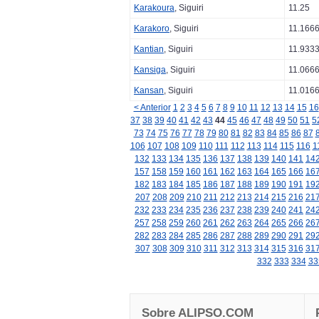
Karakoura
, Siguiri
11.25
Karakoro
, Siguiri
11.166
Kantian
, Siguiri
11.933
Kansiga
, Siguiri
11.066
Kansan
, Siguiri
11.016
< Anterior
1
2
3
4
5
6
7
8
9
10
11
12
13
14
15
16
37
38
39
40
41
42
43
44
45
46
47
48
49
50
51
5
73
74
75
76
77
78
79
80
81
82
83
84
85
86
87
106
107
108
109
110
111
112
113
114
115
116
1
132
133
134
135
136
137
138
139
140
141
14
157
158
159
160
161
162
163
164
165
166
16
182
183
184
185
186
187
188
189
190
191
19
207
208
209
210
211
212
213
214
215
216
21
232
233
234
235
236
237
238
239
240
241
24
257
258
259
260
261
262
263
264
265
266
26
282
283
284
285
286
287
288
289
290
291
29
307
308
309
310
311
312
313
314
315
316
31
332
333
334
33
Sobre ALIPSO.COM