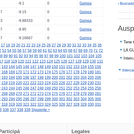
-9.1
0
Guinea
•
Buscador
67
-9.15
0
Guinea
33
-9.88333
0
Guinea
Ausp
67
-8.95
0
Guinea
67
-9.16667
0
Guinea
Tene t
17
18
19
20
21
22
23
24
25
26
27
28
29
30
31
32
33
34
35
36
LA G
2
53
54
55
56
57
58
59
60
61
62
63
64
65
66
67
68
69
70
71
72
88
89
90
91
92
93
94
95
96
97
98
99
100
101
102
103
104
105
Inter
17
118
119
120
121
122
123
124
125
126
127
128
129
130
131
2
143
144
145
146
147
148
149
150
151
152
153
154
155
156
Interc
7
168
169
170
171
172
173
174
175
176
177
178
179
180
181
2
193
194
195
196
197
198
199
200
201
202
203
204
205
206
7
218
219
220
221
222
223
224
225
226
227
228
229
230
231
2
243
244
245
246
247
248
249
250
251
252
253
254
255
256
7
268
269
270
271
272
273
274
275
276
277
278
279
280
281
2
293
294
295
296
297
298
299
300
301
302
303
304
305
306
7
318
319
320
321
322
323
324
325
326
327
328
329
330
331
5
336
337
338
339
Siguiente >
Participá
Legales