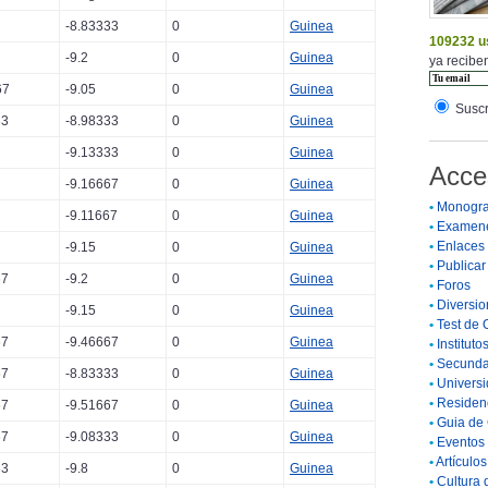
-8.83333
0
Guinea
109232 u
-9.2
0
Guinea
ya reciben
67
-9.05
0
Guinea
Suscr
33
-8.98333
0
Guinea
-9.13333
0
Guinea
Acce
-9.16667
0
Guinea
•
Monogra
-9.11667
0
Guinea
•
Examen
•
Enlaces
-9.15
0
Guinea
•
Publicar 
67
-9.2
0
Guinea
•
Foros
•
Diversio
-9.15
0
Guinea
•
Test de 
67
-9.46667
0
Guinea
•
Instituto
•
Secunda
67
-8.83333
0
Guinea
•
Universi
•
Residenc
67
-9.51667
0
Guinea
•
Guia de 
67
-9.08333
0
Guinea
•
Eventos 
•
Artículo
33
-9.8
0
Guinea
•
Cultura