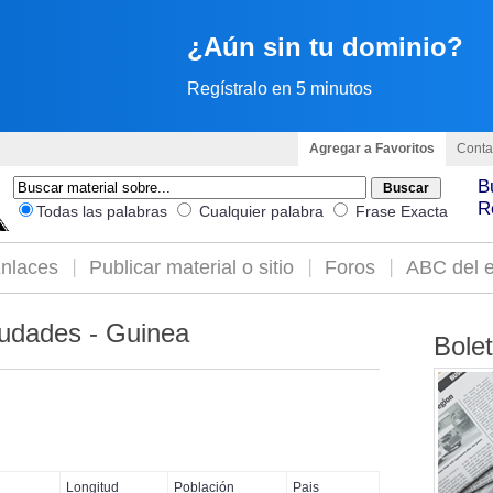
¿Aún sin tu dominio?
Regístralo en 5 minutos
Agregar a Favoritos
Conta
B
R
Todas las palabras
Cualquier palabra
Frase Exacta
nlaces
Publicar material o sitio
Foros
ABC del e
udades - Guinea
Bole
Longitud
Población
Pais