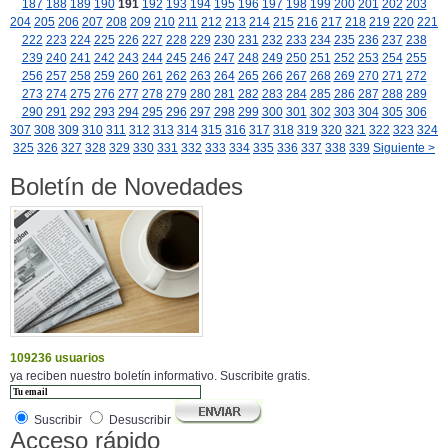
187
188
189
190
191
192
193
194
195
196
197
198
199
200
201
202
203
204
205
206
207
208
209
210
211
212
213
214
215
216
217
218
219
220
221
222
223
224
225
226
227
228
229
230
231
232
233
234
235
236
237
238
239
240
241
242
243
244
245
246
247
248
249
250
251
252
253
254
255
256
257
258
259
260
261
262
263
264
265
266
267
268
269
270
271
272
273
274
275
276
277
278
279
280
281
282
283
284
285
286
287
288
289
290
291
292
293
294
295
296
297
298
299
300
301
302
303
304
305
306
307
308
309
310
311
312
313
314
315
316
317
318
319
320
321
322
323
324
325
326
327
328
329
330
331
332
333
334
335
336
337
338
339
Siguiente >
Boletín de Novedades
109236 usuarios
ya reciben nuestro boletín informativo. Suscribite gratis.
Suscribir
Desuscribir
Acceso rápido