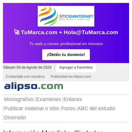
🚀 TuMarca.com + Hola@TuMarca.com
Tu web y correo profesional en minutos
¡Obtén tu dominio!
Sábado 08 de Agosto de 2026
|
Agregar a Favoritos
Contactate con nosotros
Publicidad en Alipso.com
Monografías
Examenes
Enlaces
Publicar material o sitio
Foros
ABC del estudio
Diversión