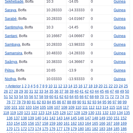
Sèkhèbadé
, Boffa
10.3
-14.05
0
Guinea
Saraya
, Boffa
10.28333
-14.33333
0
Guinea
Sarabé
, Boffa
10.28333
-14.01667
0
Guinea
Santimolya
, Boffa
10.3
-14.45
0
Guinea
Santani
, Boffa
10.16667
-14.06667
0
Guinea
Sambaya
, Boffa
10.28333
-13.98333
0
Guinea
Samansira
, Boffa
10.48333
-14.28333
0
Guinea
Saânya
, Boffa
10.38333
-14.36667
0
Guinea
Pétou
, Boffa
10.65
-13.9
0
Guinea
Niofiya
, Boffa
10.03333
-13.93333
0
Guinea
< Anterior
1
2
3
4
5
6
7
8
9
10
11
12
13
14
15
16
17
18
19
20
21
22
23
24
25
26
27
28
29
30
31
32
33
34
35
36
37
38
39
40
41
42
43
44
45
46
47
48
49
50
51
52
53
54
55
56
57
58
59
60
61
62
63
64
65
66
67
68
69
70
71
72
73
74
75
76
77
78
79
80
81
82
83
84
85
86
87
88
89
90
91
92
93
94
95
96
97
98
99
100
101
102
103
104
105
106
107
108
109
110
111
112
113
114
115
116
117
118
119
120
121
122
123
124
125
126
127
128
129
130
131
132
133
134
135
136
137
138
139
140
141
142
143
144
145
146
147
148
149
150
151
152
153
154
155
156
157
158
159
160
161
162
163
164
165
166
167
168
169
170
171
172
173
174
175
176
177
178
179
180
181
182
183
184
185
186