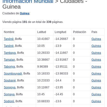
Información Mundial
> Ciudades -
Guinea
Ciudades de
Guinea
:
Viendo página
191
de un total de
339
páginas.
Nombre
Latitud
Longitud
Población
Pais
Tanéné
, Boffa
10.41667
-14.26667
0
Guinea
Tanéné
, Boffa
10.05
-13.9
0
Guinea
Tambaya
, Boffa
10.28333
-14.11667
0
Guinea
Tamalan
, Boffa
10.36667
-13.91667
0
Guinea
Taboriya
, Boffa
9.96389
-13.95111
0
Guinea
Soumbouyadi
, Boffa
10.18333
-13.98333
0
Guinea
Soubané
, Boffa
10.23333
-14.4
0
Guinea
Songoya
, Boffa
10.11667
-13.95
0
Guinea
Somaya
, Boffa
10.45
-14.45
0
Guinea
Sodioré
, Boffa
10.68333
-13.6
0
Guinea