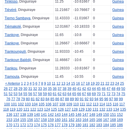
Tinkisso
, Dinguiraye
11.25
-10.61667
0
Guinea
Tiévéré
, Dinguiraye
11.21667
-10.76667
0
Guinea
Tierno Sambaya
, Dinguiraye
11.43333
-11.01667
0
Guinea
Tiémakolé
, Dinguiraye
12.01667
-10.18333
0
Guinea
Tiankoye
, Dinguiraye
11.65
-10.8
0
Guinea
Tiankoye
, Dinguiraye
11.26667
-10.66667
0
Guinea
Tiankounguili
, Dinguiraye
11.93333
-10.45
0
Guinea
Tiankoun Balédji
, Dinguiraye
11.46667
-10.6
0
Guinea
Tiankou
, Dinguiraye
11.28333
-10.81667
0
Guinea
Tiamoula
, Dinguiraye
11.45
-10.55
0
Guinea
< Anterior
1
2
3
4
5
6
7
8
9
10
11
12
13
14
15
16
17
18
19
20
21
22
23
24
25
26
27
28
29
30
31
32
33
34
35
36
37
38
39
40
41
42
43
44
45
46
47
48
49
50
51
52
53
54
55
56
57
58
59
60
61
62
63
64
65
66
67
68
69
70
71
72
73
74
75
76
77
78
79
80
81
82
83
84
85
86
87
88
89
90
91
92
93
94
95
96
97
98
99
100
101
102
103
104
105
106
107
108
109
110
111
112
113
114
115
116
117
118
119
120
121
122
123
124
125
126
127
128
129
130
131
132
133
134
135
136
137
138
139
140
141
142
143
144
145
146
147
148
149
150
151
152
153
154
155
156
157
158
159
160
161
162
163
164
165
166
167
168
169
170
171
172
173
174
175
176
177
178
179
180
181
182
183
184
185
186