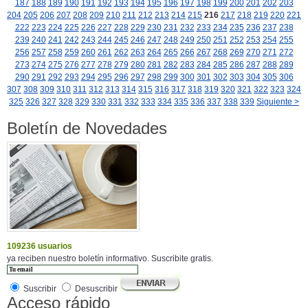
187
188
189
190
191
192
193
194
195
196
197
198
199
200
201
202
203
204
205
206
207
208
209
210
211
212
213
214
215
216
217
218
219
220
221
222
223
224
225
226
227
228
229
230
231
232
233
234
235
236
237
238
239
240
241
242
243
244
245
246
247
248
249
250
251
252
253
254
255
256
257
258
259
260
261
262
263
264
265
266
267
268
269
270
271
272
273
274
275
276
277
278
279
280
281
282
283
284
285
286
287
288
289
290
291
292
293
294
295
296
297
298
299
300
301
302
303
304
305
306
307
308
309
310
311
312
313
314
315
316
317
318
319
320
321
322
323
324
325
326
327
328
329
330
331
332
333
334
335
336
337
338
339
Siguiente >
Boletín de Novedades
109236 usuarios
ya reciben nuestro boletín informativo. Suscribite gratis.
Suscribir
Desuscribir
Acceso rápido