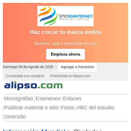
Haz crecer tu marca online
Dominio, web y email todo en uno
Empieza ahora
Domingo 09 de Agosto de 2026
|
Agregar a Favoritos
Contactate con nosotros
Publicidad en Alipso.com
Monografías
Examenes
Enlaces
Publicar material o sitio
Foros
ABC del estudio
Diversión