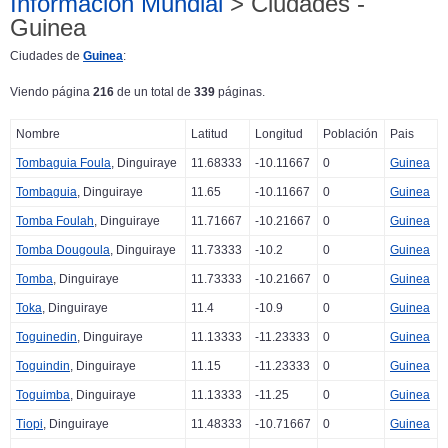
Información Mundial
> Ciudades -
Guinea
Ciudades de
Guinea
:
Viendo página
216
de un total de
339
páginas.
Nombre
Latitud
Longitud
Población
Pais
Tombaguia Foula
, Dinguiraye
11.68333
-10.11667
0
Guinea
Tombaguia
, Dinguiraye
11.65
-10.11667
0
Guinea
Tomba Foulah
, Dinguiraye
11.71667
-10.21667
0
Guinea
Tomba Dougoula
, Dinguiraye
11.73333
-10.2
0
Guinea
Tomba
, Dinguiraye
11.73333
-10.21667
0
Guinea
Toka
, Dinguiraye
11.4
-10.9
0
Guinea
Toguinedin
, Dinguiraye
11.13333
-11.23333
0
Guinea
Toguindin
, Dinguiraye
11.15
-11.23333
0
Guinea
Toguimba
, Dinguiraye
11.13333
-11.25
0
Guinea
Tiopi
, Dinguiraye
11.48333
-10.71667
0
Guinea