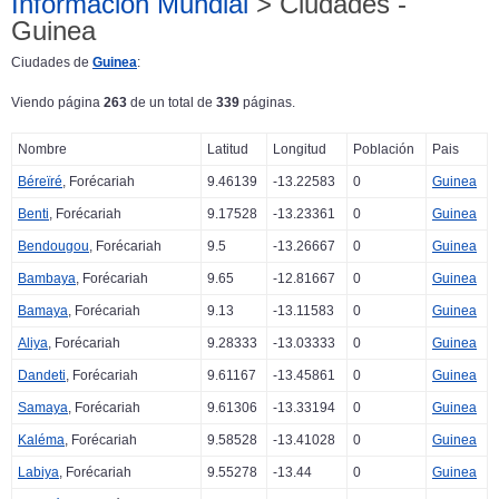
Información Mundial
> Ciudades -
Guinea
Ciudades de
Guinea
:
Viendo página
263
de un total de
339
páginas.
Nombre
Latitud
Longitud
Población
Pais
Béreïré
, Forécariah
9.46139
-13.22583
0
Guinea
Benti
, Forécariah
9.17528
-13.23361
0
Guinea
Bendougou
, Forécariah
9.5
-13.26667
0
Guinea
Bambaya
, Forécariah
9.65
-12.81667
0
Guinea
Bamaya
, Forécariah
9.13
-13.11583
0
Guinea
Aliya
, Forécariah
9.28333
-13.03333
0
Guinea
Dandeti
, Forécariah
9.61167
-13.45861
0
Guinea
Samaya
, Forécariah
9.61306
-13.33194
0
Guinea
Kaléma
, Forécariah
9.58528
-13.41028
0
Guinea
Labiya
, Forécariah
9.55278
-13.44
0
Guinea