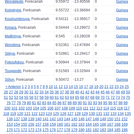
Wondékobi
, Forécariah
9.55972
-13.40556
0
Guinea
Kolméyire
, Forécariah
9.55722
-13.36694
0
Guinea
Kouloumbouya
, Forécariah
9.54111
-13.36917
0
Guinea
Kimara
, Forécariah
9.54444
-13.29972
0
Guinea
Maférinya
, Forécariah
9.545
-13.28028
0
Guinea
Wondima
, Forécariah
9.52361
-13.47694
0
Guinea
Siléya
, Forécariah
9.52861
-13.29417
0
Guinea
Fokoufokou
, Forécariah
9.50944
-13.37944
0
Guinea
Tougandé
, Forécariah
9.51583
-13.32944
0
Guinea
Sôlon
, Forécariah
9.50472
-13.27
0
Guinea
< Anterior
1
2
3
4
5
6
7
8
9
10
11
12
13
14
15
16
17
18
19
20
21
22
23
24
25
26
27
28
29
30
31
32
33
34
35
36
37
38
39
40
41
42
43
44
45
46
47
48
49
50
51
52
53
54
55
56
57
58
59
60
61
62
63
64
65
66
67
68
69
70
71
72
73
74
75
76
77
78
79
80
81
82
83
84
85
86
87
88
89
90
91
92
93
94
95
96
97
98
99
100
101
102
103
104
105
106
107
108
109
110
111
112
113
114
115
116
117
118
119
120
121
122
123
124
125
126
127
128
129
130
131
132
133
134
135
136
137
138
139
140
141
142
143
144
145
146
147
148
149
150
151
152
153
154
155
156
157
158
159
160
161
162
163
164
165
166
167
168
169
170
171
172
173
174
175
176
177
178
179
180
181
182
183
184
185
186