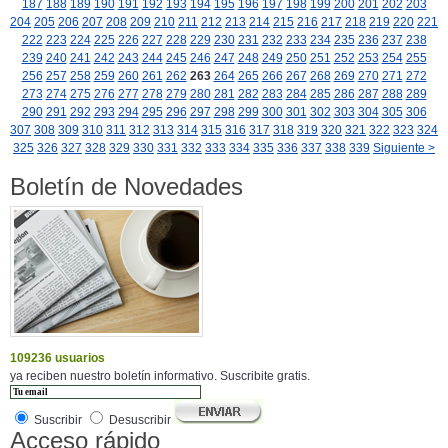
187
188
189
190
191
192
193
194
195
196
197
198
199
200
201
202
203
204
205
206
207
208
209
210
211
212
213
214
215
216
217
218
219
220
221
222
223
224
225
226
227
228
229
230
231
232
233
234
235
236
237
238
239
240
241
242
243
244
245
246
247
248
249
250
251
252
253
254
255
256
257
258
259
260
261
262
263
264
265
266
267
268
269
270
271
272
273
274
275
276
277
278
279
280
281
282
283
284
285
286
287
288
289
290
291
292
293
294
295
296
297
298
299
300
301
302
303
304
305
306
307
308
309
310
311
312
313
314
315
316
317
318
319
320
321
322
323
324
325
326
327
328
329
330
331
332
333
334
335
336
337
338
339
Siguiente >
Boletín de Novedades
109236 usuarios
ya reciben nuestro boletín informativo. Suscribite gratis.
Suscribir
Desuscribir
Acceso rápido