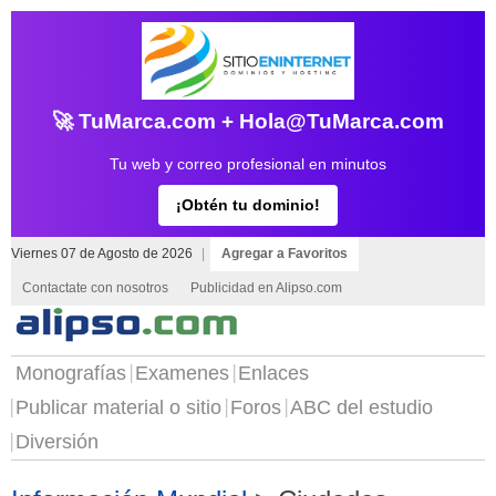
🚀 TuMarca.com + Hola@TuMarca.com
Tu web y correo profesional en minutos
¡Obtén tu dominio!
Viernes 07 de Agosto de 2026
|
Agregar a Favoritos
Contactate con nosotros
Publicidad en Alipso.com
Monografías
Examenes
Enlaces
Publicar material o sitio
Foros
ABC del estudio
Diversión