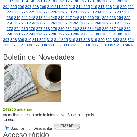
187
188
189
190
191
192
193
194
195
196
197
198
199
200
201
202
203
204
205
206
207
208
209
210
211
212
213
214
215
216
217
218
219
220
221
222
223
224
225
226
227
228
229
230
231
232
233
234
235
236
237
238
239
240
241
242
243
244
245
246
247
248
249
250
251
252
253
254
255
256
257
258
259
260
261
262
263
264
265
266
267
268
269
270
271
272
273
274
275
276
277
278
279
280
281
282
283
284
285
286
287
288
289
290
291
292
293
294
295
296
297
298
299
300
301
302
303
304
305
306
307
308
309
310
311
312
313
314
315
316
317
318
319
320
321
322
323
324
325
326
327
328
329
330
331
332
333
334
335
336
337
338
339
Siguiente >
Boletín de Novedades
109235 usuarios
ya reciben nuestro boletín informativo. Suscribite gratis.
Suscribir
Desuscribir
Acceso rápido