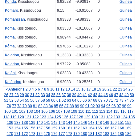
Konda
, Kissidougou
8.92528
-9.93917
0
Guinea
Komaro
, Kissidougou
9.15
-10.01667
0
Guinea
Komanssan
, Kissidougou
8.93333
-9.88333
0
Guinea
Koma
, Kissidougou
9.03333
-10.16667
0
Guinea
Koma
, Kissidougou
8.98944
-10.04472
0
Guinea
Kôma
, Kissidougou
8.97056
-10.10278
0
Guinea
Kolodou
, Kissidougou
9.13333
-10.33333
0
Guinea
Kolodou
, Kissidougou
8.97222
-9.85083
0
Guinea
Koléni
, Kissidougou
9.03333
-10.43333
0
Guinea
Koléadou
, Kissidougou
8.92083
-10.25361
0
Guinea
< Anterior
1
2
3
4
5
6
7
8
9
10
11
12
13
14
15
16
17
18
19
20
21
22
23
24
25
26
27
28
29
30
31
32
33
34
35
36
37
38
39
40
41
42
43
44
45
46
47
48
49
50
51
52
53
54
55
56
57
58
59
60
61
62
63
64
65
66
67
68
69
70
71
72
73
74
75
76
77
78
79
80
81
82
83
84
85
86
87
88
89
90
91
92
93
94
95
96
97
98
99
100
101
102
103
104
105
106
107
108
109
110
111
112
113
114
115
116
117
118
119
120
121
122
123
124
125
126
127
128
129
130
131
132
133
134
135
136
137
138
139
140
141
142
143
144
145
146
147
148
149
150
151
152
153
154
155
156
157
158
159
160
161
162
163
164
165
166
167
168
169
170
171
172
173
174
175
176
177
178
179
180
181
182
183
184
185
186