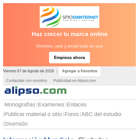
Haz crecer tu marca online
Dominio, web y email todo en uno
Empieza ahora
Viernes 07 de Agosto de 2026
|
Agregar a Favoritos
Contactate con nosotros
Publicidad en Alipso.com
Monografías
Examenes
Enlaces
Publicar material o sitio
Foros
ABC del estudio
Diversión