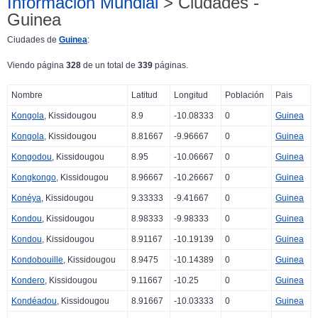
Información Mundial
> Ciudades -
Guinea
Ciudades de
Guinea
:
Viendo página
328
de un total de
339
páginas.
Nombre
Latitud
Longitud
Población
Pais
Kongola
, Kissidougou
8.9
-10.08333
0
Guinea
Kongola
, Kissidougou
8.81667
-9.96667
0
Guinea
Kongodou
, Kissidougou
8.95
-10.06667
0
Guinea
Kongkongo
, Kissidougou
8.96667
-10.26667
0
Guinea
Konéya
, Kissidougou
9.33333
-9.41667
0
Guinea
Kondou
, Kissidougou
8.98333
-9.98333
0
Guinea
Kondou
, Kissidougou
8.91167
-10.19139
0
Guinea
Kondobouille
, Kissidougou
8.9475
-10.14389
0
Guinea
Kondero
, Kissidougou
9.11667
-10.25
0
Guinea
Kondéadou
, Kissidougou
8.91667
-10.03333
0
Guinea