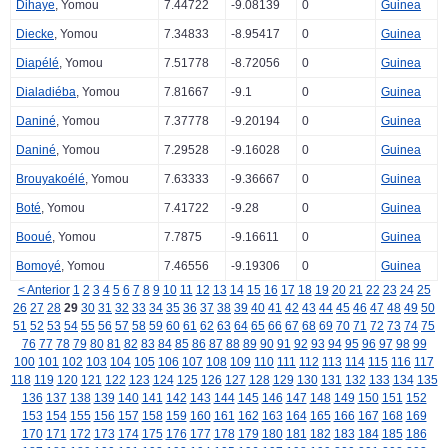
Dihaye
, Yomou
7.44722
-9.08139
0
Guinea
Diecke
, Yomou
7.34833
-8.95417
0
Guinea
Diapélé
, Yomou
7.51778
-8.72056
0
Guinea
Dialadiéba
, Yomou
7.81667
-9.1
0
Guinea
Daniné
, Yomou
7.37778
-9.20194
0
Guinea
Daniné
, Yomou
7.29528
-9.16028
0
Guinea
Brouyakoélé
, Yomou
7.63333
-9.36667
0
Guinea
Boté
, Yomou
7.41722
-9.28
0
Guinea
Booué
, Yomou
7.7875
-9.16611
0
Guinea
Bomoyé
, Yomou
7.46556
-9.19306
0
Guinea
< Anterior
1
2
3
4
5
6
7
8
9
10
11
12
13
14
15
16
17
18
19
20
21
22
23
24
25
26
27
28
29
30
31
32
33
34
35
36
37
38
39
40
41
42
43
44
45
46
47
48
49
50
51
52
53
54
55
56
57
58
59
60
61
62
63
64
65
66
67
68
69
70
71
72
73
74
75
76
77
78
79
80
81
82
83
84
85
86
87
88
89
90
91
92
93
94
95
96
97
98
99
100
101
102
103
104
105
106
107
108
109
110
111
112
113
114
115
116
117
118
119
120
121
122
123
124
125
126
127
128
129
130
131
132
133
134
135
136
137
138
139
140
141
142
143
144
145
146
147
148
149
150
151
152
153
154
155
156
157
158
159
160
161
162
163
164
165
166
167
168
169
170
171
172
173
174
175
176
177
178
179
180
181
182
183
184
185
186