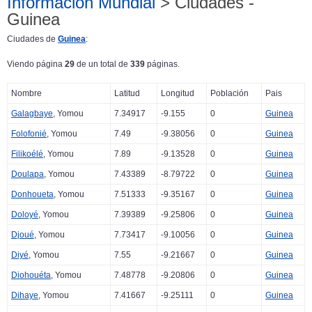
Información Mundial
> Ciudades -
Guinea
Ciudades de
Guinea
:
Viendo página
29
de un total de
339
páginas.
Nombre
Latitud
Longitud
Población
Pais
Galagbaye
, Yomou
7.34917
-9.155
0
Guinea
Folofonié
, Yomou
7.49
-9.38056
0
Guinea
Filikoélé
, Yomou
7.89
-9.13528
0
Guinea
Doulapa
, Yomou
7.43389
-8.79722
0
Guinea
Donhoueta
, Yomou
7.51333
-9.35167
0
Guinea
Doloyé
, Yomou
7.39389
-9.25806
0
Guinea
Djoué
, Yomou
7.73417
-9.10056
0
Guinea
Diyé
, Yomou
7.55
-9.21667
0
Guinea
Diohouéta
, Yomou
7.48778
-9.20806
0
Guinea
Dihaye
, Yomou
7.41667
-9.25111
0
Guinea