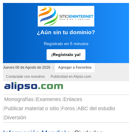
¿Aún sin tu dominio?
Regístralo en 5 minutos
¡Regístralo ya!
Jueves 06 de Agosto de 2026
|
Agregar a Favoritos
Contactate con nosotros
Publicidad en Alipso.com
Monografías
Examenes
Enlaces
Publicar material o sitio
Foros
ABC del estudio
Diversión