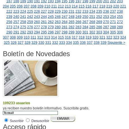
187
188
189
190
191
192
193
194
195
196
197
198
199
200
201
202
203
204
205
206
207
208
209
210
211
212
213
214
215
216
217
218
219
220
221
222
223
224
225
226
227
228
229
230
231
232
233
234
235
236
237
238
239
240
241
242
243
244
245
246
247
248
249
250
251
252
253
254
255
256
257
258
259
260
261
262
263
264
265
266
267
268
269
270
271
272
273
274
275
276
277
278
279
280
281
282
283
284
285
286
287
288
289
290
291
292
293
294
295
296
297
298
299
300
301
302
303
304
305
306
307
308
309
310
311
312
313
314
315
316
317
318
319
320
321
322
323
324
325
326
327
328
329
330
331
332
333
334
335
336
337
338
339
Siguiente >
Boletín de Novedades
109233 usuarios
ya reciben nuestro boletín informativo. Suscribite gratis.
Suscribir
Desuscribir
Acceso rápido