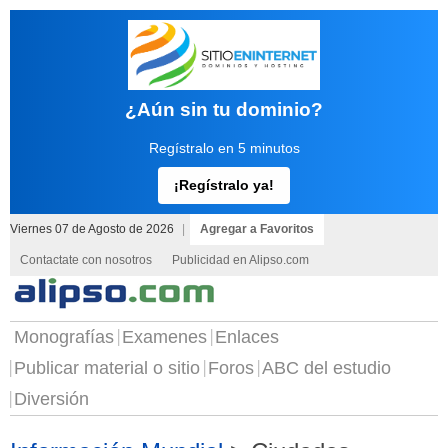
¿Aún sin tu dominio?
Regístralo en 5 minutos
¡Regístralo ya!
Viernes 07 de Agosto de 2026
|
Agregar a Favoritos
Contactate con nosotros
Publicidad en Alipso.com
Monografías
Examenes
Enlaces
Publicar material o sitio
Foros
ABC del estudio
Diversión