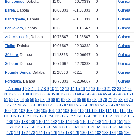
Bendougou
, Dabola
11.05
-10.73333
0
Guinea
Baréa
, Dabola
10.68333
-11.08333
0
Guinea
Bantagnellé
, Dabola
10.4
-11.33333
0
Guinea
Bankokoro
, Dabola
10.6
-11.16667
0
Guinea
Arfa Moussaïa
, Dabola
10.76667
-11.36667
0
Guinea
Tiéliré
, Dalaba
10.96667
-12.33333
0
Guinea
Séfouré
, Dalaba
11.13333
-12.06667
0
Guinea
Sébouri
, Dalaba
10.76667
-12.28333
0
Guinea
Roundé Denda
, Dalaba
11.28333
-12.1
0
Guinea
Porédaka
, Dalaba
10.73333
-12.06667
0
Guinea
< Anterior
1
2
3
4
5
6
7
8
9
10
11
12
13
14
15
16
17
18
19
20
21
22
23
24
25
26
27
28
29
30
31
32
33
34
35
36
37
38
39
40
41
42
43
44
45
46
47
48
49
50
51
52
53
54
55
56
57
58
59
60
61
62
63
64
65
66
67
68
69
70
71
72
73
74
75
76
77
78
79
80
81
82
83
84
85
86
87
88
89
90
91
92
93
94
95
96
97
98
99
100
101
102
103
104
105
106
107
108
109
110
111
112
113
114
115
116
117
118
119
120
121
122
123
124
125
126
127
128
129
130
131
132
133
134
135
136
137
138
139
140
141
142
143
144
145
146
147
148
149
150
151
152
153
154
155
156
157
158
159
160
161
162
163
164
165
166
167
168
169
170
171
172
173
174
175
176
177
178
179
180
181
182
183
184
185
186