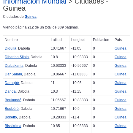
Información Mundial
> Ciudades -
Guinea
Ciudades de
Guinea
:
Viendo página
212
de un total de
339
páginas.
Nombre
Latitud
Longitud
Población
Pais
Diguila
, Dabola
10.41667
-11.05
0
Guinea
Dibanba Silala
, Dabola
10.8
-10.93333
0
Guinea
Diabakania
, Dabola
10.63333
-10.96667
0
Guinea
Dar Salam
, Dabola
10.86667
-11.03333
0
Guinea
Daragbé
, Dabola
11
-10.95
0
Guinea
Danda
, Dabola
10.3
-11.15
0
Guinea
Boukandé
, Dabola
11.06667
-10.83333
0
Guinea
Boubéré
, Dabola
10.71667
-10.9
0
Guinea
Boketto
, Dabola
10.28333
-11.4
0
Guinea
Bissikrima
, Dabola
10.85
-10.93333
0
Guinea