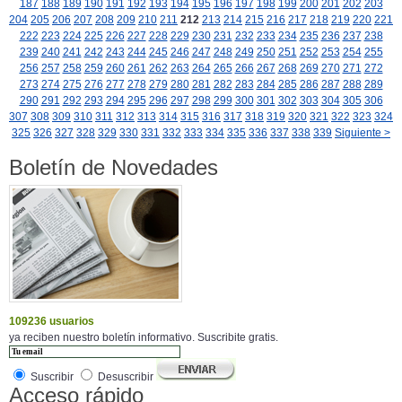
187
188
189
190
191
192
193
194
195
196
197
198
199
200
201
202
203
204
205
206
207
208
209
210
211
212
213
214
215
216
217
218
219
220
221
222
223
224
225
226
227
228
229
230
231
232
233
234
235
236
237
238
239
240
241
242
243
244
245
246
247
248
249
250
251
252
253
254
255
256
257
258
259
260
261
262
263
264
265
266
267
268
269
270
271
272
273
274
275
276
277
278
279
280
281
282
283
284
285
286
287
288
289
290
291
292
293
294
295
296
297
298
299
300
301
302
303
304
305
306
307
308
309
310
311
312
313
314
315
316
317
318
319
320
321
322
323
324
325
326
327
328
329
330
331
332
333
334
335
336
337
338
339
Siguiente >
Boletín de Novedades
109236 usuarios
ya reciben nuestro boletín informativo. Suscribite gratis.
Suscribir
Desuscribir
Acceso rápido