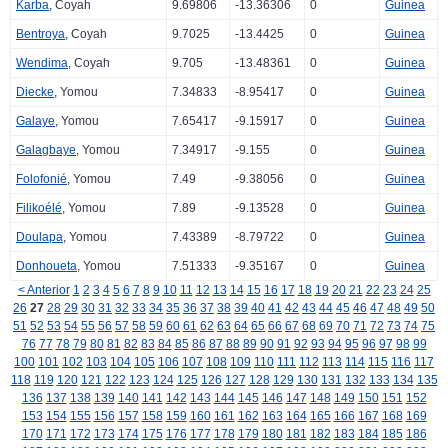
Karba
, Coyah
9.69806
-13.36306
0
Guinea
Bentroya
, Coyah
9.7025
-13.4425
0
Guinea
Wendima
, Coyah
9.705
-13.48361
0
Guinea
Diecke
, Yomou
7.34833
-8.95417
0
Guinea
Galaye
, Yomou
7.65417
-9.15917
0
Guinea
Galagbaye
, Yomou
7.34917
-9.155
0
Guinea
Folofonié
, Yomou
7.49
-9.38056
0
Guinea
Filikoélé
, Yomou
7.89
-9.13528
0
Guinea
Doulapa
, Yomou
7.43389
-8.79722
0
Guinea
Donhoueta
, Yomou
7.51333
-9.35167
0
Guinea
< Anterior
1
2
3
4
5
6
7
8
9
10
11
12
13
14
15
16
17
18
19
20
21
22
23
24
25
26
27
28
29
30
31
32
33
34
35
36
37
38
39
40
41
42
43
44
45
46
47
48
49
50
51
52
53
54
55
56
57
58
59
60
61
62
63
64
65
66
67
68
69
70
71
72
73
74
75
76
77
78
79
80
81
82
83
84
85
86
87
88
89
90
91
92
93
94
95
96
97
98
99
100
101
102
103
104
105
106
107
108
109
110
111
112
113
114
115
116
117
118
119
120
121
122
123
124
125
126
127
128
129
130
131
132
133
134
135
136
137
138
139
140
141
142
143
144
145
146
147
148
149
150
151
152
153
154
155
156
157
158
159
160
161
162
163
164
165
166
167
168
169
170
171
172
173
174
175
176
177
178
179
180
181
182
183
184
185
186