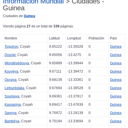
Información Mundial
> Ciudades -
Guinea
Ciudades de
Guinea
:
Viendo página
27
de un total de
339
páginas.
Nombre
Latitud
Longitud
Población
Pais
Toguiron
, Coyah
9.65222
-13.35028
0
Guinea
Dounki
, Coyah
9.65056
-13.4275
0
Guinea
Wondésédouya
, Coyah
9.65889
-13.39944
0
Guinea
Kouyéya
, Coyah
9.67111
-13.39472
0
Guinea
Ouyaya
, Coyah
9.68139
-13.33361
0
Guinea
Lefourédaka
, Coyah
9.67694
-13.36528
0
Guinea
Soumaya
, Coyah
9.69361
-13.37917
0
Guinea
Kassaniya
, Coyah
9.69417
-13.47639
0
Guinea
Sagoya
, Coyah
9.70972
-13.28139
0
Guinea
Bambéya
, Coyah
9.70194
-13.33694
0
Guinea