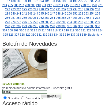
187
188
189
190
191
192
193
194
195
196
197
198
199
200
201
202
203
204
205
206
207
208
209
210
211
212
213
214
215
216
217
218
219
220
221
222
223
224
225
226
227
228
229
230
231
232
233
234
235
236
237
238
239
240
241
242
243
244
245
246
247
248
249
250
251
252
253
254
255
256
257
258
259
260
261
262
263
264
265
266
267
268
269
270
271
272
273
274
275
276
277
278
279
280
281
282
283
284
285
286
287
288
289
290
291
292
293
294
295
296
297
298
299
300
301
302
303
304
305
306
307
308
309
310
311
312
313
314
315
316
317
318
319
320
321
322
323
324
325
326
327
328
329
330
331
332
333
334
335
336
337
338
339
Siguiente >
Boletín de Novedades
109236 usuarios
ya reciben nuestro boletín informativo. Suscribite gratis.
Suscribir
Desuscribir
Acceso rápido