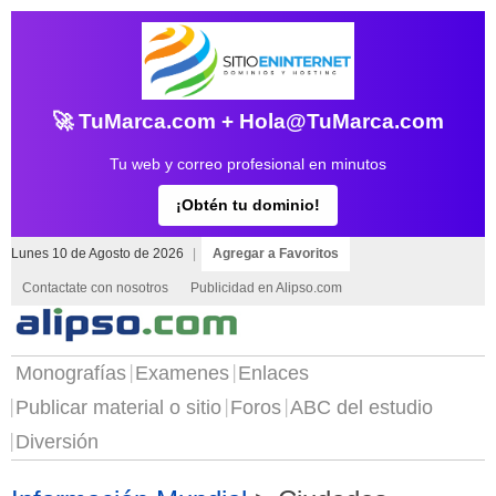
🚀 TuMarca.com + Hola@TuMarca.com
Tu web y correo profesional en minutos
¡Obtén tu dominio!
Lunes 10 de Agosto de 2026
|
Agregar a Favoritos
Contactate con nosotros
Publicidad en Alipso.com
Monografías
Examenes
Enlaces
Publicar material o sitio
Foros
ABC del estudio
Diversión