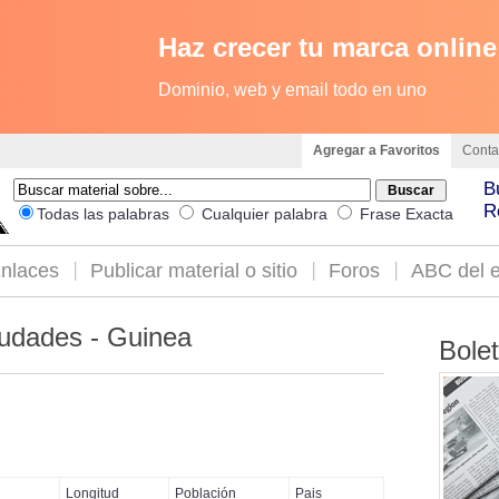
Haz crecer tu marca online
Dominio, web y email todo en uno
Agregar a Favoritos
Conta
B
R
Todas las palabras
Cualquier palabra
Frase Exacta
nlaces
Publicar material o sitio
Foros
ABC del e
udades - Guinea
Bole
Longitud
Población
Pais