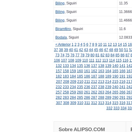
Biling
, Siguiri
11.35
Biling
, Siguiri
11.366
Biling
, Siguiri
11.466
Biramféro
, Siguiri
11.6
Bodala
, Siguiri
12.083
< Anterior
1
2
3
4
5
6
7
8
9
10
11
12
13
14
15
16
37
38
39
40
41
42
43
44
45
46
47
48
49
50
51
5
73
74
75
76
77
78
79
80
81
82
83
84
85
86
87
106
107
108
109
110
111
112
113
114
115
116
1
132
133
134
135
136
137
138
139
140
141
14
157
158
159
160
161
162
163
164
165
166
16
182
183
184
185
186
187
188
189
190
191
19
207
208
209
210
211
212
213
214
215
216
21
232
233
234
235
236
237
238
239
240
241
24
257
258
259
260
261
262
263
264
265
266
26
282
283
284
285
286
287
288
289
290
291
29
307
308
309
310
311
312
313
314
315
316
31
332
333
334
33
Sobre ALIPSO.COM