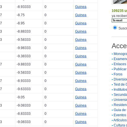
33
-8.93333
0
Guinea
109235 u
67
-8.75
0
Guinea
ya reciben
67
-8.95
0
Guinea
Suscr
33
-8.88333
0
Guinea
33
-9.58333
0
Guinea
Acce
-9.98333
0
Guinea
•
Monogra
-9.38333
0
Guinea
•
Examen
•
Enlaces
67
-9.88333
0
Guinea
•
Publicar 
-9.58333
0
Guinea
•
Foros
•
Diversio
67
-8.93333
0
Guinea
•
Test de 
67
-9.63333
0
Guinea
•
Instituto
•
Secunda
-9.05
0
Guinea
•
Universi
•
Residenc
33
-9.08333
0
Guinea
•
Guia de 
-8.83333
0
Guinea
•
Eventos 
•
Artículo
33
-9.08333
0
Guinea
•
Cultura