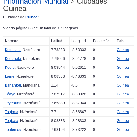
Información Mundial
> Ciudades -
Guinea
Ciudades de
Guinea
:
Viendo página
68
de un total de
339
páginas.
Nombre
Latitud
Longitud
Población
Pais
Kotodzou
, Nzérékoré
7.73333
-8.63333
0
Guinea
Kouenala
, Nzérékoré
7.79056
-8.91778
0
Guinea
Koulé
, Nzérékoré
8.03944
-9.02611
0
Guinea
Lainé
, Nzérékoré
8.08333
-8.48333
0
Guinea
Banantou
, Mandiana
11.4
-8.6
0
Guinea
Téaye
, Nzérékoré
7.87917
-8.83028
0
Guinea
Teyeouon
, Nzérékoré
7.65889
-8.87944
0
Guinea
Togbata
, Nzérékoré
7.7
-8.66667
0
Guinea
Togbata
, Nzérékoré
8.08333
-8.68333
0
Guinea
Toulémou
, Nzérékoré
7.68194
-8.73222
0
Guinea