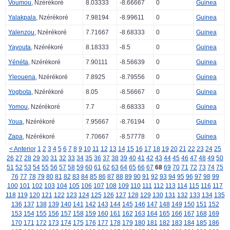
Voumou
, Nzérékoré
8.03333
-8.66667
0
Guinea
Yalakpala
, Nzérékoré
7.98194
-8.99611
0
Guinea
Yalenzou
, Nzérékoré
7.71667
-8.68333
0
Guinea
Yayouta
, Nzérékoré
8.18333
-8.5
0
Guinea
Yénéta
, Nzérékoré
7.90111
-8.56639
0
Guinea
Yleouena
, Nzérékoré
7.8925
-8.79556
0
Guinea
Yogbota
, Nzérékoré
8.05
-8.56667
0
Guinea
Yomou
, Nzérékoré
7.7
-8.68333
0
Guinea
Youa
, Nzérékoré
7.95667
-8.76194
0
Guinea
Zapa
, Nzérékoré
7.70667
-8.57778
0
Guinea
< Anterior
1
2
3
4
5
6
7
8
9
10
11
12
13
14
15
16
17
18
19
20
21
22
23
24
25
26
27
28
29
30
31
32
33
34
35
36
37
38
39
40
41
42
43
44
45
46
47
48
49
50
51
52
53
54
55
56
57
58
59
60
61
62
63
64
65
66
67
68
69
70
71
72
73
74
75
76
77
78
79
80
81
82
83
84
85
86
87
88
89
90
91
92
93
94
95
96
97
98
99
100
101
102
103
104
105
106
107
108
109
110
111
112
113
114
115
116
117
118
119
120
121
122
123
124
125
126
127
128
129
130
131
132
133
134
135
136
137
138
139
140
141
142
143
144
145
146
147
148
149
150
151
152
153
154
155
156
157
158
159
160
161
162
163
164
165
166
167
168
169
170
171
172
173
174
175
176
177
178
179
180
181
182
183
184
185
186