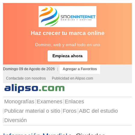
Haz crecer tu marca online
Dominio, web y email todo en uno
Empieza ahora
Domingo 09 de Agosto de 2026
|
Agregar a Favoritos
Contactate con nosotros
Publicidad en Alipso.com
Monografías
Examenes
Enlaces
Publicar material o sitio
Foros
ABC del estudio
Diversión