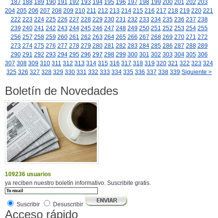
187
188
189
190
191
192
193
194
195
196
197
198
199
200
201
202
203
204
205
206
207
208
209
210
211
212
213
214
215
216
217
218
219
220
221
222
223
224
225
226
227
228
229
230
231
232
233
234
235
236
237
238
239
240
241
242
243
244
245
246
247
248
249
250
251
252
253
254
255
256
257
258
259
260
261
262
263
264
265
266
267
268
269
270
271
272
273
274
275
276
277
278
279
280
281
282
283
284
285
286
287
288
289
290
291
292
293
294
295
296
297
298
299
300
301
302
303
304
305
306
307
308
309
310
311
312
313
314
315
316
317
318
319
320
321
322
323
324
325
326
327
328
329
330
331
332
333
334
335
336
337
338
339
Siguiente >
Boletín de Novedades
109236 usuarios
ya reciben nuestro boletín informativo. Suscribite gratis.
Suscribir
Desuscribir
Acceso rápido