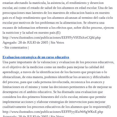
estarian afectando la matricula, la asistencia, el rendimiento y desercion
escolar, asi como el estado de salud de los alumnos en edad escolar. Una de las
preocupaciones mas latentes de los maestros de educacion basica en nuestro
pais es el bajo rendimiento que los alumnos alcanzan al termino del cada ciclo
escolar por motivos de los problemas en la alimentacion. Se observa una
escasez de informacion referente a los efectos que, sobre dicho proceso, ejercen
la nutricion y la salud en nuestro pais.(E)
http://www.ilustrados.com/publicaciones/EEFFFyVlFZbJceCQJd.php
Agregado: 28 de JULIO de 2005 | Sin Votos
- Sin comentarios |
Evaluacion estrategica de un curso educativo
Una parte importante de la valoracion y evaluacion de los procesos educativos,
es el objetivo de la medicion como un medio para mejorar la calidad del
aprendizaje, a traves de la identificacion de los factores que propician o lo
obstaculizan, de esta manera, podemos identificar los avances y dificultades
del proceso, para que cada persona involucrada, reconozca los avances y
limitaciones en el mismo y tome las decisiones pertinentes a fin de mejorar su
desempeno en el ambito educativo. Se ha disenado una evaluacion que
considera los dos primeros bimestres del ciclo escolar, mismo que permite
implementar acciones y elaborar estrategias de intervencion para mejorar
cualitativamente los procesos educativos de los alumnos que lo requieren(E)
http://www.ilustrados.com/publicaciones/EEFFFyylEuWrSgWKxE.php
Agregado: 28 de JULIO de 2005 | Sin Votos