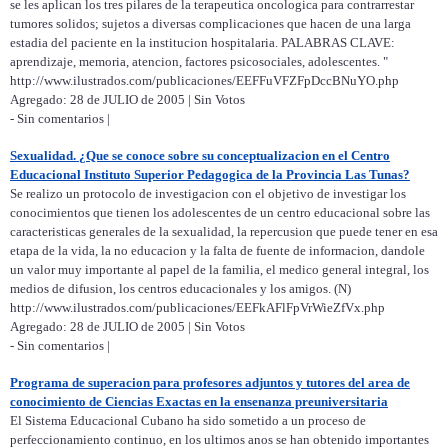
se les aplican los tres pilares de la terapeutica oncologica para contrarrestar
tumores solidos; sujetos a diversas complicaciones que hacen de una larga
estadia del paciente en la institucion hospitalaria. PALABRAS CLAVE:
aprendizaje, memoria, atencion, factores psicosociales, adolescentes. "
http://www.ilustrados.com/publicaciones/EEFFuVFZFpDccBNuYO.php
Agregado: 28 de JULIO de 2005 | Sin Votos
- Sin comentarios |
Sexualidad. ¿Que se conoce sobre su conceptualizacion en el Centro
Educacional Instituto Superior Pedagogica de la Provincia Las Tunas?
Se realizo un protocolo de investigacion con el objetivo de investigar los
conocimientos que tienen los adolescentes de un centro educacional sobre las
caracteristicas generales de la sexualidad, la repercusion que puede tener en esa
etapa de la vida, la no educacion y la falta de fuente de informacion, dandole
un valor muy importante al papel de la familia, el medico general integral, los
medios de difusion, los centros educacionales y los amigos. (N)
http://www.ilustrados.com/publicaciones/EEFkAFlFpVrWieZfVx.php
Agregado: 28 de JULIO de 2005 | Sin Votos
- Sin comentarios |
Programa de superacion para profesores adjuntos y tutores del area de
conocimiento de Ciencias Exactas en la ensenanza preuniversitaria
El Sistema Educacional Cubano ha sido sometido a un proceso de
perfeccionamiento continuo, en los ultimos anos se han obtenido importantes