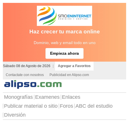
Haz crecer tu marca online
Dominio, web y email todo en uno
Empieza ahora
Sábado 08 de Agosto de 2026
|
Agregar a Favoritos
Contactate con nosotros
Publicidad en Alipso.com
Monografías
Examenes
Enlaces
Publicar material o sitio
Foros
ABC del estudio
Diversión