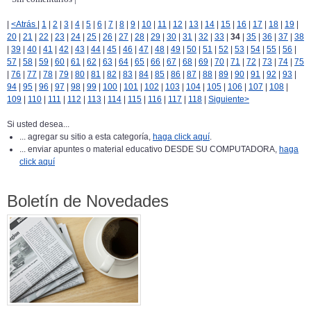
|
<Atrás
|
1
|
2
|
3
|
4
|
5
|
6
|
7
|
8
|
9
|
10
|
11
|
12
|
13
|
14
|
15
|
16
|
17
|
18
|
19
|
20
|
21
|
22
|
23
|
24
|
25
|
26
|
27
|
28
|
29
|
30
|
31
|
32
|
33
|
34
|
35
|
36
|
37
|
38
|
39
|
40
|
41
|
42
|
43
|
44
|
45
|
46
|
47
|
48
|
49
|
50
|
51
|
52
|
53
|
54
|
55
|
56
|
57
|
58
|
59
|
60
|
61
|
62
|
63
|
64
|
65
|
66
|
67
|
68
|
69
|
70
|
71
|
72
|
73
|
74
|
75
|
76
|
77
|
78
|
79
|
80
|
81
|
82
|
83
|
84
|
85
|
86
|
87
|
88
|
89
|
90
|
91
|
92
|
93
|
94
|
95
|
96
|
97
|
98
|
99
|
100
|
101
|
102
|
103
|
104
|
105
|
106
|
107
|
108
|
109
|
110
|
111
|
112
|
113
|
114
|
115
|
116
|
117
|
118
|
Siguiente>
Si usted desea...
... agregar su sitio a esta categoría,
haga click aquí
.
... enviar apuntes o material educativo DESDE SU COMPUTADORA,
haga
click aquí
Boletín de Novedades