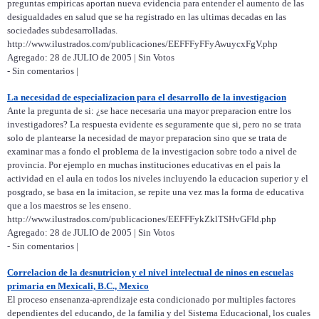
preguntas empiricas aportan nueva evidencia para entender el aumento de las
desigualdades en salud que se ha registrado en las ultimas decadas en las
sociedades subdesarrolladas.
http://www.ilustrados.com/publicaciones/EEFFFyFFyAwuycxFgV.php
Agregado: 28 de JULIO de 2005 | Sin Votos
- Sin comentarios |
La necesidad de especializacion para el desarrollo de la investigacion
Ante la pregunta de si: ¿se hace necesaria una mayor preparacion entre los
investigadores? La respuesta evidente es seguramente que si, pero no se trata
solo de plantearse la necesidad de mayor preparacion sino que se trata de
examinar mas a fondo el problema de la investigacion sobre todo a nivel de
provincia. Por ejemplo en muchas instituciones educativas en el pais la
actividad en el aula en todos los niveles incluyendo la educacion superior y el
posgrado, se basa en la imitacion, se repite una vez mas la forma de educativa
que a los maestros se les enseno.
http://www.ilustrados.com/publicaciones/EEFFFykZklTSHvGFId.php
Agregado: 28 de JULIO de 2005 | Sin Votos
- Sin comentarios |
Correlacion de la desnutricion y el nivel intelectual de ninos en escuelas
primaria en Mexicali, B.C., Mexico
El proceso ensenanza-aprendizaje esta condicionado por multiples factores
dependientes del educando, de la familia y del Sistema Educacional, los cuales