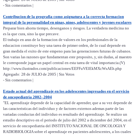
- Sin comentarios |
Contribucion de la geografia como asignatura a la correcta formacion
integral de la personalidad en ninas, ninos, adolescentes y jovenes escolares
Preparar bien ahorra tiempo, desenganos y riesgos. La verdadera medicina no
es la que cura, sino la que precave.
El trabajo en aras de la formacion de valores en los profesionales de la
educacion constituye hoy una tarea de primer orden, de lo cual depende en
gran medida el exito de este empeno para las generaciones futuras de cubanos.
Son varias las razones que fundamentan este proposito, y, sin dudas, al maestro
le corresponde jugar un papel central en esta tarea de vital importancia.(V)
http://www.ilustrados.com/publicaciones/EEFFuVElEkMXcWsAEh.php
Agregado: 28 de JULIO de 2005 | Sin Votos
- Sin comentarios |
Estado actual del aprendizaje en los adolescentes ingresados en el servicio
de oncopediatria 2002- 2004
"EL aprendizaje depende de la capacidad de aprender, que a su vez depende de
las caracteristicas del individuo y de factores externos ademas parte de las
variadas conductas del individuo es resultado del aprendizaje. Se realizo un
estudio descriptivo en el periodo de julio del 2002 a diciembre del 2004, en el
servicio de oncopediatria del INSTITUTO NACIONAL DE ONCOLOGIA Y
RADIOBIOLOGIA sobre el aprendizaje en pacientes adolescentes, a los cuales