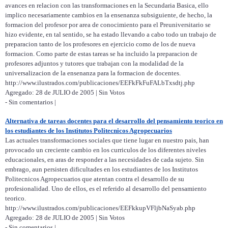
avances en relacion con las transformaciones en la Secundaria Basica, ello
implico necesariamente cambios en la ensenanza subsiguiente, de hecho, la
formacion del profesor por area de conocimiento para el Preuniversitario se
hizo evidente, en tal sentido, se ha estado llevando a cabo todo un trabajo de
preparacion tanto de los profesores en ejercicio como de los de nueva
formacion. Como parte de estas tareas se ha incluido la preparacion de
profesores adjuntos y tutores que trabajan con la modalidad de la
universalizacion de la ensenanza para la formacion de docentes.
http://www.ilustrados.com/publicaciones/EEFkFkFuFALbTxsdtj.php
Agregado: 28 de JULIO de 2005 | Sin Votos
- Sin comentarios |
Alternativa de tareas docentes para el desarrollo del pensamiento teorico en
los estudiantes de los Institutos Politecnicos Agropecuarios
Las actuales transformaciones sociales que tiene lugar en nuestro pais, han
provocado un creciente cambio en los curriculos de los diferentes niveles
educacionales, en aras de responder a las necesidades de cada sujeto. Sin
embrago, aun persisten dificultades en los estudiantes de los Institutos
Politecnicos Agropecuarios que atentan contra el desarrollo de su
profesionalidad. Uno de ellos, es el referido al desarrollo del pensamiento
teorico.
http://www.ilustrados.com/publicaciones/EEFkkupVFljbNaSyab.php
Agregado: 28 de JULIO de 2005 | Sin Votos
- Sin comentarios |