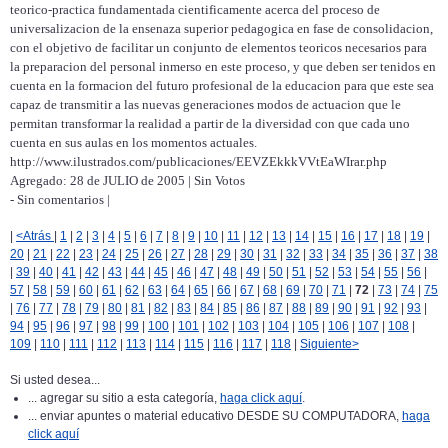
teorico-practica fundamentada cientificamente acerca del proceso de
universalizacion de la ensenaza superior pedagogica en fase de consolidacion,
con el objetivo de facilitar un conjunto de elementos teoricos necesarios para
la preparacion del personal inmerso en este proceso, y que deben ser tenidos en
cuenta en la formacion del futuro profesional de la educacion para que este sea
capaz de transmitir a las nuevas generaciones modos de actuacion que le
permitan transformar la realidad a partir de la diversidad con que cada uno
cuenta en sus aulas en los momentos actuales.
http://www.ilustrados.com/publicaciones/EEVZEkkkVVtEaWIrar.php
Agregado: 28 de JULIO de 2005 | Sin Votos
- Sin comentarios |
|
<Atrás
|
1
|
2
|
3
|
4
|
5
|
6
|
7
|
8
|
9
|
10
|
11
|
12
|
13
|
14
|
15
|
16
|
17
|
18
|
19
|
20
|
21
|
22
|
23
|
24
|
25
|
26
|
27
|
28
|
29
|
30
|
31
|
32
|
33
|
34
|
35
|
36
|
37
|
38
|
39
|
40
|
41
|
42
|
43
|
44
|
45
|
46
|
47
|
48
|
49
|
50
|
51
|
52
|
53
|
54
|
55
|
56
|
57
|
58
|
59
|
60
|
61
|
62
|
63
|
64
|
65
|
66
|
67
|
68
|
69
|
70
|
71
|
72
|
73
|
74
|
75
|
76
|
77
|
78
|
79
|
80
|
81
|
82
|
83
|
84
|
85
|
86
|
87
|
88
|
89
|
90
|
91
|
92
|
93
|
94
|
95
|
96
|
97
|
98
|
99
|
100
|
101
|
102
|
103
|
104
|
105
|
106
|
107
|
108
|
109
|
110
|
111
|
112
|
113
|
114
|
115
|
116
|
117
|
118
|
Siguiente>
Si usted desea...
... agregar su sitio a esta categoría,
haga click aquí
.
... enviar apuntes o material educativo DESDE SU COMPUTADORA,
haga
click aquí