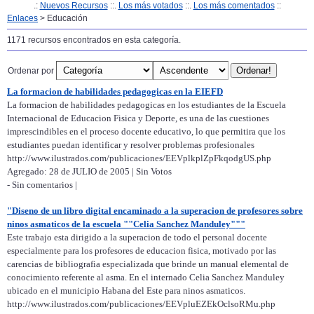
.:
Nuevos Recursos
::.
Los más votados
::.
Los más comentados
::
Enlaces
> Educación
1171 recursos encontrados en esta categoría.
Ordenar por
La formacion de habilidades pedagogicas en la EIEFD
La formacion de habilidades pedagogicas en los estudiantes de la Escuela
Internacional de Educacion Fisica y Deporte, es una de las cuestiones
imprescindibles en el proceso docente educativo, lo que permitira que los
estudiantes puedan identificar y resolver problemas profesionales
http://www.ilustrados.com/publicaciones/EEVplkplZpFkqodgUS.php
Agregado: 28 de JULIO de 2005 | Sin Votos
- Sin comentarios |
"Diseno de un libro digital encaminado a la superacion de profesores sobre
ninos asmaticos de la escuela ""Celia Sanchez Manduley"""
Este trabajo esta dirigido a la superacion de todo el personal docente
especialmente para los profesores de educacion fisica, motivado por las
carencias de bibliografia especializada que brinde un manual elemental de
conocimiento referente al asma. En el internado Celia Sanchez Manduley
ubicado en el municipio Habana del Este para ninos asmaticos.
http://www.ilustrados.com/publicaciones/EEVpluEZEkOclsoRMu.php