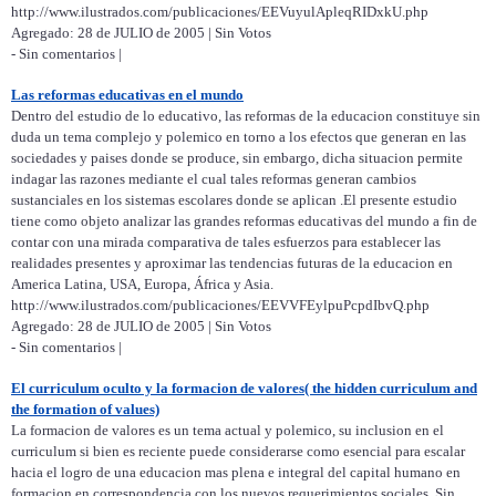
http://www.ilustrados.com/publicaciones/EEVuyulApleqRIDxkU.php
Agregado: 28 de JULIO de 2005 | Sin Votos
- Sin comentarios |
Las reformas educativas en el mundo
Dentro del estudio de lo educativo, las reformas de la educacion constituye sin
duda un tema complejo y polemico en torno a los efectos que generan en las
sociedades y paises donde se produce, sin embargo, dicha situacion permite
indagar las razones mediante el cual tales reformas generan cambios
sustanciales en los sistemas escolares donde se aplican .El presente estudio
tiene como objeto analizar las grandes reformas educativas del mundo a fin de
contar con una mirada comparativa de tales esfuerzos para establecer las
realidades presentes y aproximar las tendencias futuras de la educacion en
America Latina, USA, Europa, África y Asia.
http://www.ilustrados.com/publicaciones/EEVVFEylpuPcpdIbvQ.php
Agregado: 28 de JULIO de 2005 | Sin Votos
- Sin comentarios |
El curriculum oculto y la formacion de valores( the hidden curriculum and
the formation of values)
La formacion de valores es un tema actual y polemico, su inclusion en el
curriculum si bien es reciente puede considerarse como esencial para escalar
hacia el logro de una educacion mas plena e integral del capital humano en
formacion en correspondencia con los nuevos requerimientos sociales. Sin