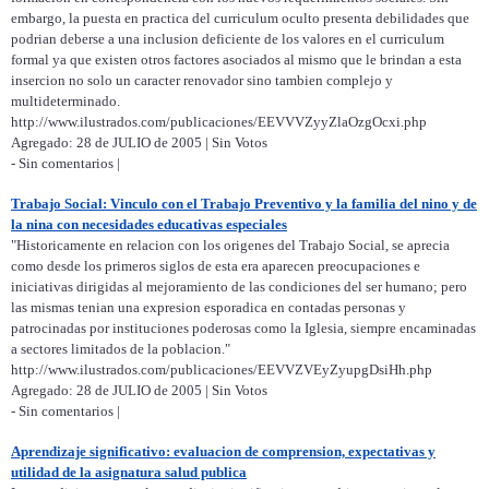
embargo, la puesta en practica del curriculum oculto presenta debilidades que
podrian deberse a una inclusion deficiente de los valores en el curriculum
formal ya que existen otros factores asociados al mismo que le brindan a esta
insercion no solo un caracter renovador sino tambien complejo y
multideterminado.
http://www.ilustrados.com/publicaciones/EEVVVZyyZlaOzgOcxi.php
Agregado: 28 de JULIO de 2005 | Sin Votos
- Sin comentarios |
Trabajo Social: Vinculo con el Trabajo Preventivo y la familia del nino y de
la nina con necesidades educativas especiales
"Historicamente en relacion con los origenes del Trabajo Social, se aprecia
como desde los primeros siglos de esta era aparecen preocupaciones e
iniciativas dirigidas al mejoramiento de las condiciones del ser humano; pero
las mismas tenian una expresion esporadica en contadas personas y
patrocinadas por instituciones poderosas como la Iglesia, siempre encaminadas
a sectores limitados de la poblacion."
http://www.ilustrados.com/publicaciones/EEVVZVEyZyupgDsiHh.php
Agregado: 28 de JULIO de 2005 | Sin Votos
- Sin comentarios |
Aprendizaje significativo: evaluacion de comprension, expectativas y
utilidad de la asignatura salud publica