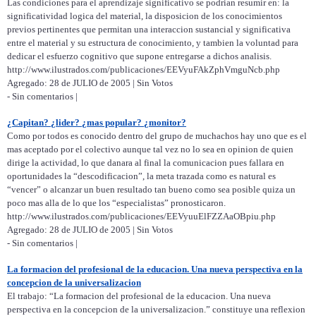
Las condiciones para el aprendizaje significativo se podrian resumir en: la
significatividad logica del material, la disposicion de los conocimientos
previos pertinentes que permitan una interaccion sustancial y significativa
entre el material y su estructura de conocimiento, y tambien la voluntad para
dedicar el esfuerzo cognitivo que supone entregarse a dichos analisis.
http://www.ilustrados.com/publicaciones/EEVyuFAkZphVmguNcb.php
Agregado: 28 de JULIO de 2005 | Sin Votos
- Sin comentarios |
¿Capitan? ¿lider? ¿mas popular? ¿monitor?
Como por todos es conocido dentro del grupo de muchachos hay uno que es el
mas aceptado por el colectivo aunque tal vez no lo sea en opinion de quien
dirige la actividad, lo que danara al final la comunicacion pues fallara en
oportunidades la “descodificacion”, la meta trazada como es natural es
“vencer” o alcanzar un buen resultado tan bueno como sea posible quiza un
poco mas alla de lo que los “especialistas” pronosticaron.
http://www.ilustrados.com/publicaciones/EEVyuuElFZZAaOBpiu.php
Agregado: 28 de JULIO de 2005 | Sin Votos
- Sin comentarios |
La formacion del profesional de la educacion. Una nueva perspectiva en la
concepcion de la universalizacion
El trabajo: “La formacion del profesional de la educacion. Una nueva
perspectiva en la concepcion de la universalizacion.” constituye una reflexion