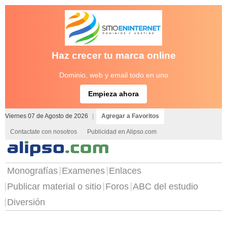
Haz crecer tu marca online
Dominio, web y email todo en uno
Empieza ahora
Viernes 07 de Agosto de 2026
|
Agregar a Favoritos
Contactate con nosotros
Publicidad en Alipso.com
Monografías
Examenes
Enlaces
Publicar material o sitio
Foros
ABC del estudio
Diversión