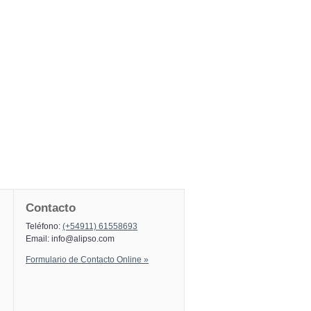
Contacto
Teléfono:
(+54911) 61558693
Email:
info@alipso.com
Formulario de Contacto Online »