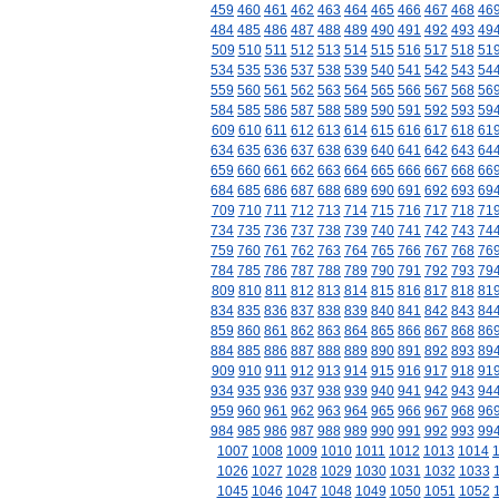
459
460
461
462
463
464
465
466
467
468
46
484
485
486
487
488
489
490
491
492
493
49
509
510
511
512
513
514
515
516
517
518
51
534
535
536
537
538
539
540
541
542
543
54
559
560
561
562
563
564
565
566
567
568
56
584
585
586
587
588
589
590
591
592
593
59
609
610
611
612
613
614
615
616
617
618
61
634
635
636
637
638
639
640
641
642
643
64
659
660
661
662
663
664
665
666
667
668
66
684
685
686
687
688
689
690
691
692
693
69
709
710
711
712
713
714
715
716
717
718
71
734
735
736
737
738
739
740
741
742
743
74
759
760
761
762
763
764
765
766
767
768
76
784
785
786
787
788
789
790
791
792
793
79
809
810
811
812
813
814
815
816
817
818
81
834
835
836
837
838
839
840
841
842
843
84
859
860
861
862
863
864
865
866
867
868
86
884
885
886
887
888
889
890
891
892
893
89
909
910
911
912
913
914
915
916
917
918
91
934
935
936
937
938
939
940
941
942
943
94
959
960
961
962
963
964
965
966
967
968
96
984
985
986
987
988
989
990
991
992
993
99
1007
1008
1009
1010
1011
1012
1013
1014
1026
1027
1028
1029
1030
1031
1032
1033
1045
1046
1047
1048
1049
1050
1051
1052