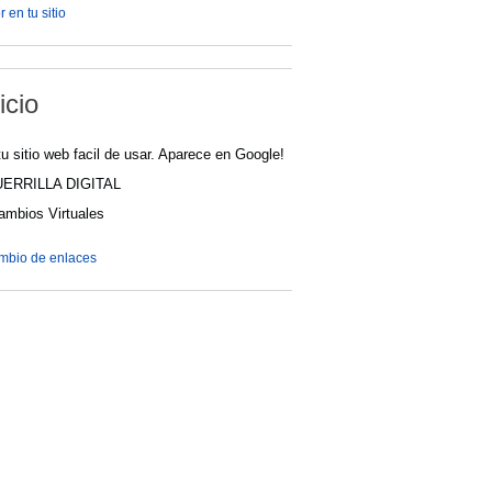
 en tu sitio
icio
u sitio web facil de usar. Aparece en Google!
UERRILLA DIGITAL
cambios Virtuales
ambio de enlaces