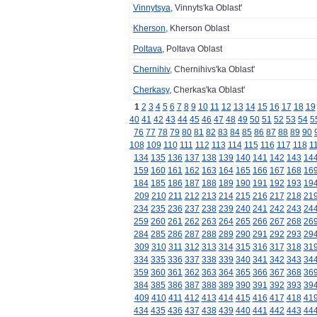
Vinnytsya
, Vinnyts'ka Oblast'
Kherson
, Kherson Oblast
Poltava
, Poltava Oblast
Chernihiv
, Chernihivs'ka Oblast'
Cherkasy
, Cherkas'ka Oblast'
1
2
3
4
5
6
7
8
9
10
11
12
13
14
15
16
17
18
19
40
41
42
43
44
45
46
47
48
49
50
51
52
53
54
5
76
77
78
79
80
81
82
83
84
85
86
87
88
89
90
108
109
110
111
112
113
114
115
116
117
118
1
134
135
136
137
138
139
140
141
142
143
14
159
160
161
162
163
164
165
166
167
168
16
184
185
186
187
188
189
190
191
192
193
19
209
210
211
212
213
214
215
216
217
218
21
234
235
236
237
238
239
240
241
242
243
24
259
260
261
262
263
264
265
266
267
268
26
284
285
286
287
288
289
290
291
292
293
29
309
310
311
312
313
314
315
316
317
318
31
334
335
336
337
338
339
340
341
342
343
34
359
360
361
362
363
364
365
366
367
368
36
384
385
386
387
388
389
390
391
392
393
39
409
410
411
412
413
414
415
416
417
418
41
434
435
436
437
438
439
440
441
442
443
44