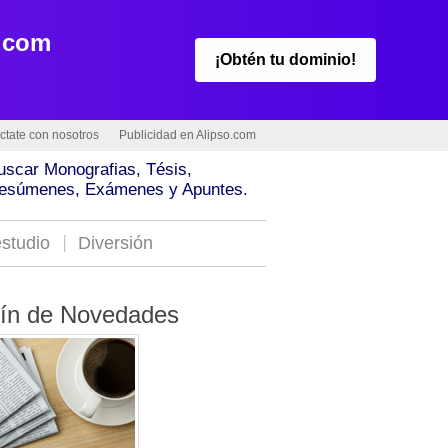
.com
¡Obtén tu dominio!
ctate con nosotros
Publicidad en Alipso.com
uscar Monografias, Tésis,
esúmenes, Exámenes y Apuntes.
studio
Diversión
tín de Novedades