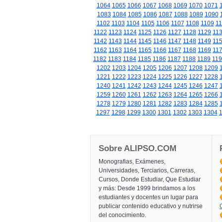
1064
1065
1066
1067
1068
1069
1070
1071
1083
1084
1085
1086
1087
1088
1089
1090
1102
1103
1104
1105
1106
1107
1108
1109
11
1122
1123
1124
1125
1126
1127
1128
1129
11
1142
1143
1144
1145
1146
1147
1148
1149
11
1162
1163
1164
1165
1166
1167
1168
1169
11
1182
1183
1184
1185
1186
1187
1188
1189
11
1202
1203
1204
1205
1206
1207
1208
1209
1221
1222
1223
1224
1225
1226
1227
1228
1240
1241
1242
1243
1244
1245
1246
1247
1259
1260
1261
1262
1263
1264
1265
1266
1278
1279
1280
1281
1282
1283
1284
1285
1297
1298
1299
1300
1301
1302
1303
1304
Sobre ALIPSO.COM
Monografias, Exámenes,
Universidades, Terciarios, Carreras,
Cursos, Donde Estudiar, Que Estudiar
y más: Desde 1999 brindamos a los
estudiantes y docentes un lugar para
publicar contenido educativo y nutrirse
del conocimiento.