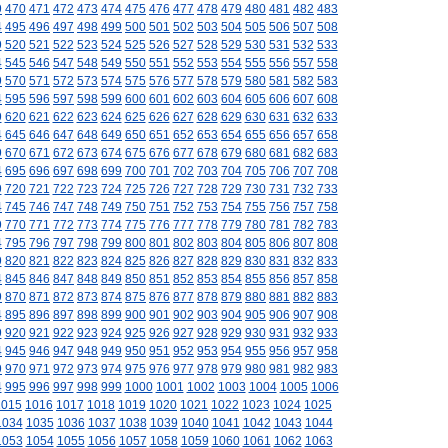
9
470
471
472
473
474
475
476
477
478
479
480
481
482
483
4
495
496
497
498
499
500
501
502
503
504
505
506
507
508
9
520
521
522
523
524
525
526
527
528
529
530
531
532
533
4
545
546
547
548
549
550
551
552
553
554
555
556
557
558
9
570
571
572
573
574
575
576
577
578
579
580
581
582
583
4
595
596
597
598
599
600
601
602
603
604
605
606
607
608
9
620
621
622
623
624
625
626
627
628
629
630
631
632
633
4
645
646
647
648
649
650
651
652
653
654
655
656
657
658
9
670
671
672
673
674
675
676
677
678
679
680
681
682
683
4
695
696
697
698
699
700
701
702
703
704
705
706
707
708
9
720
721
722
723
724
725
726
727
728
729
730
731
732
733
4
745
746
747
748
749
750
751
752
753
754
755
756
757
758
9
770
771
772
773
774
775
776
777
778
779
780
781
782
783
4
795
796
797
798
799
800
801
802
803
804
805
806
807
808
9
820
821
822
823
824
825
826
827
828
829
830
831
832
833
4
845
846
847
848
849
850
851
852
853
854
855
856
857
858
9
870
871
872
873
874
875
876
877
878
879
880
881
882
883
4
895
896
897
898
899
900
901
902
903
904
905
906
907
908
9
920
921
922
923
924
925
926
927
928
929
930
931
932
933
4
945
946
947
948
949
950
951
952
953
954
955
956
957
958
9
970
971
972
973
974
975
976
977
978
979
980
981
982
983
4
995
996
997
998
999
1000
1001
1002
1003
1004
1005
1006
1015
1016
1017
1018
1019
1020
1021
1022
1023
1024
1025
1034
1035
1036
1037
1038
1039
1040
1041
1042
1043
1044
1053
1054
1055
1056
1057
1058
1059
1060
1061
1062
1063