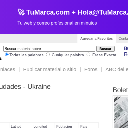
🚀 TuMarca.com + Hola@TuMarca
Tu web y correo profesional en minutos
Agregar a Favoritos
Conta
B
R
Todas las palabras
Cualquier palabra
Frase Exacta
nlaces
Publicar material o sitio
Foros
ABC del e
udades - Ukraine
Bole
Latitud
Longitud
Población
Pais