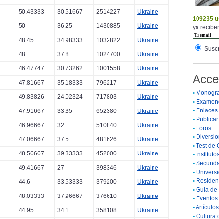
50.43333
30.51667
2514227
Ukraine
109235 u
50
36.25
1430885
Ukraine
ya reciben
48.45
34.98333
1032822
Ukraine
Suscr
48
37.8
1024700
Ukraine
46.47747
30.73262
1001558
Ukraine
Acce
47.81667
35.18333
796217
Ukraine
•
Monogra
49.83826
24.02324
717803
Ukraine
•
Examen
•
Enlaces
47.91667
33.35
652380
Ukraine
•
Publicar 
46.96667
32
510840
Ukraine
•
Foros
•
Diversio
47.06667
37.5
481626
Ukraine
•
Test de 
48.56667
39.33333
452000
Ukraine
•
Instituto
•
Secunda
49.41667
27
398346
Ukraine
•
Universi
•
Residenc
44.6
33.53333
379200
Ukraine
•
Guia de 
48.03333
37.96667
376610
Ukraine
•
Eventos 
•
Artículo
44.95
34.1
358108
Ukraine
•
Cultura