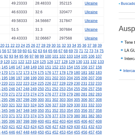
49.23333
28.48333
352115
Ukraine
•
Buscador
46.63333
32.6
320477
Ukraine
49.58333
34.56667
317847
Ukraine
Ausp
51.5
31.3
307684
Ukraine
49.43333
32.06667
297568
Ukraine
Tene t
20
21
22
23
24
25
26
27
28
29
30
31
32
33
34
35
36
37
38
39
LA G
5
56
57
58
59
60
61
62
63
64
65
66
67
68
69
70
71
72
73
74
75
91
92
93
94
95
96
97
98
99
100
101
102
103
104
105
106
107
Inter
19
120
121
122
123
124
125
126
127
128
129
130
131
132
133
4
145
146
147
148
149
150
151
152
153
154
155
156
157
158
Interc
9
170
171
172
173
174
175
176
177
178
179
180
181
182
183
4
195
196
197
198
199
200
201
202
203
204
205
206
207
208
9
220
221
222
223
224
225
226
227
228
229
230
231
232
233
4
245
246
247
248
249
250
251
252
253
254
255
256
257
258
9
270
271
272
273
274
275
276
277
278
279
280
281
282
283
4
295
296
297
298
299
300
301
302
303
304
305
306
307
308
9
320
321
322
323
324
325
326
327
328
329
330
331
332
333
4
345
346
347
348
349
350
351
352
353
354
355
356
357
358
9
370
371
372
373
374
375
376
377
378
379
380
381
382
383
4
395
396
397
398
399
400
401
402
403
404
405
406
407
408
9
420
421
422
423
424
425
426
427
428
429
430
431
432
433
4
445
446
447
448
449
450
451
452
453
454
455
456
457
458