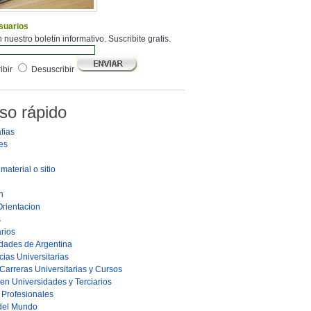
suarios
 nuestro boletín informativo. Suscribite gratis.
ibir
Desuscribir
so rápido
fias
es
material o sitio
n
Orientacion
s
rios
dades de Argentina
ias Universitarias
Carreras Universitarias y Cursos
en Universidades y Terciarios
s Profesionales
 del Mundo