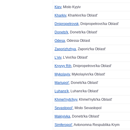
Kiev
, Misto Kyyiv
Kharkiv
, Kharkivs'ka Oblast'
Dnipropetrovsk
, Dnipropetrovs'ka Oblast'
Donets'k
, Donets'ka Oblast'
Odesa
, Odessa Oblast
Zaporizhzhya
, Zaporiz'ka Oblast'
L'viv
, L'vivs'ka Oblast'
Kryvyy Rih
, Dnipropetrovs'ka Oblast'
Mykolayiv
, Mykolayivs'ka Oblast'
Mariupol'
, Donets'ka Oblast'
Luhans'k
, Luhans'ka Oblast'
Khmel'nyts'kyy
, Khmel'nyts'ka Oblast'
Sevastopol'
, Misto Sevastopol
Makiyivka
, Donets'ka Oblast'
Simferopol'
, Avtonomna Respublika Krym