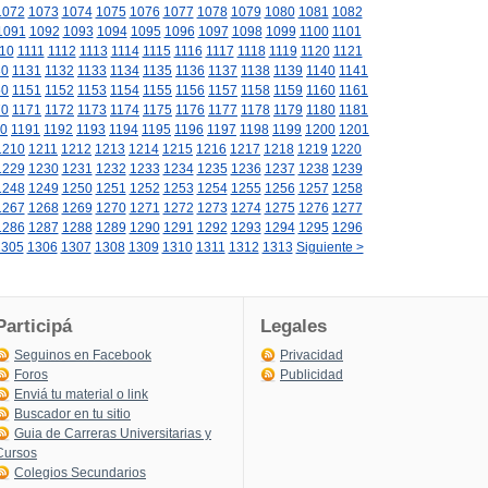
1072
1073
1074
1075
1076
1077
1078
1079
1080
1081
1082
1091
1092
1093
1094
1095
1096
1097
1098
1099
1100
1101
10
1111
1112
1113
1114
1115
1116
1117
1118
1119
1120
1121
30
1131
1132
1133
1134
1135
1136
1137
1138
1139
1140
1141
50
1151
1152
1153
1154
1155
1156
1157
1158
1159
1160
1161
70
1171
1172
1173
1174
1175
1176
1177
1178
1179
1180
1181
90
1191
1192
1193
1194
1195
1196
1197
1198
1199
1200
1201
1210
1211
1212
1213
1214
1215
1216
1217
1218
1219
1220
1229
1230
1231
1232
1233
1234
1235
1236
1237
1238
1239
1248
1249
1250
1251
1252
1253
1254
1255
1256
1257
1258
1267
1268
1269
1270
1271
1272
1273
1274
1275
1276
1277
1286
1287
1288
1289
1290
1291
1292
1293
1294
1295
1296
1305
1306
1307
1308
1309
1310
1311
1312
1313
Siguiente >
Participá
Legales
Seguinos en Facebook
Privacidad
Foros
Publicidad
Enviá tu material o link
Buscador en tu sitio
Guia de Carreras Universitarias y
Cursos
Colegios Secundarios