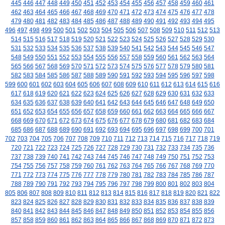
445
446
447
448
449
450
451
452
453
454
455
456
457
458
459
460
461
462
463
464
465
466
467
468
469
470
471
472
473
474
475
476
477
478
479
480
481
482
483
484
485
486
487
488
489
490
491
492
493
494
495
496
497
498
499
500
501
502
503
504
505
506
507
508
509
510
511
512
513
514
515
516
517
518
519
520
521
522
523
524
525
526
527
528
529
530
531
532
533
534
535
536
537
538
539
540
541
542
543
544
545
546
547
548
549
550
551
552
553
554
555
556
557
558
559
560
561
562
563
564
565
566
567
568
569
570
571
572
573
574
575
576
577
578
579
580
581
582
583
584
585
586
587
588
589
590
591
592
593
594
595
596
597
598
599
600
601
602
603
604
605
606
607
608
609
610
611
612
613
614
615
616
617
618
619
620
621
622
623
624
625
626
627
628
629
630
631
632
633
634
635
636
637
638
639
640
641
642
643
644
645
646
647
648
649
650
651
652
653
654
655
656
657
658
659
660
661
662
663
664
665
666
667
668
669
670
671
672
673
674
675
676
677
678
679
680
681
682
683
684
685
686
687
688
689
690
691
692
693
694
695
696
697
698
699
700
701
702
703
704
705
706
707
708
709
710
711
712
713
714
715
716
717
718
719
720
721
722
723
724
725
726
727
728
729
730
731
732
733
734
735
736
737
738
739
740
741
742
743
744
745
746
747
748
749
750
751
752
753
754
755
756
757
758
759
760
761
762
763
764
765
766
767
768
769
770
771
772
773
774
775
776
777
778
779
780
781
782
783
784
785
786
787
788
789
790
791
792
793
794
795
796
797
798
799
800
801
802
803
804
805
806
807
808
809
810
811
812
813
814
815
816
817
818
819
820
821
822
823
824
825
826
827
828
829
830
831
832
833
834
835
836
837
838
839
840
841
842
843
844
845
846
847
848
849
850
851
852
853
854
855
856
857
858
859
860
861
862
863
864
865
866
867
868
869
870
871
872
873