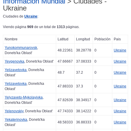
Información Mundial
> Ciudades -
Ukraine
Ciudades de
Ukraine
:
Viendo página
969
de un total de
1313
páginas.
Nombre
Latitud
Longitud
Población
Pais
Yunokommunarovsk
,
48.22361
38.28778
0
Ukraine
Donets'ka Oblast'
Yevgenovka
, Donets'ka Oblast'
47.66667
37.08333
0
Ukraine
Yelizavetovka
, Donets'ka
48.7
37.2
0
Ukraine
Oblast'
Yelizavetovka
, Donets'ka
47.88333
37.3
0
Ukraine
Oblast'
Yelyzaveto-Mykolayivka
,
47.82639
38.34917
0
Ukraine
Donets'ka Oblast'
Yelenovskiy
, Donets'ka Oblast'
47.74333
38.14222
0
Ukraine
Yekaterinovka
, Donets'ka
48.58333
36.88333
0
Ukraine
Oblast'