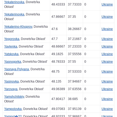
Yekaterinovka
, Donets'ka
48.43333
37.73333
0
Ukraine
Oblast'
Yekaterinovka
, Donets'ka
47.86667
37.35
0
Ukraine
Oblast'
Yekaterino-Khoprov
, Donets'ka
47.6
38.26667
0
Ukraine
Oblast'
Yegorovka
, Donets'ka Oblast'
47.7
37.21667
0
Ukraine
Yavlenka
, Donets'ka Oblast'
48.66667
37.23333
0
Ukraine
Yatskovka
, Donets'ka Oblast'
49.1825
37.55556
0
Ukraine
Yasnogorka
, Donets'ka Oblast'
48.78333
37.55
0
Ukraine
Yasnaya Polyana
, Donets'ka
48.75
37.53333
0
Ukraine
Oblast'
Yasinovka
, Donets'ka Oblast'
48.135
37.94667
0
Ukraine
Yarovaya
, Donets'ka Oblast'
49.06389
37.63556
0
Ukraine
Yamshchitskiy
, Donets'ka
47.80417
38.685
0
Ukraine
Oblast'
Yampolovka
, Donets'ka Oblast'
49.07083
37.95139
0
Ukraine
Yampol�??
, Donets'ka Oblast'
48.93333
37.96667
0
Ukraine