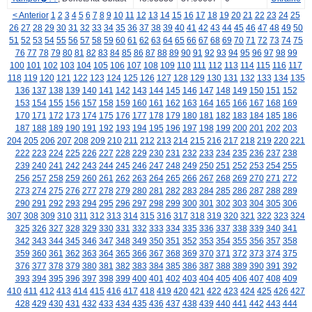
< Anterior
1
2
3
4
5
6
7
8
9
10
11
12
13
14
15
16
17
18
19
20
21
22
23
24
25
26
27
28
29
30
31
32
33
34
35
36
37
38
39
40
41
42
43
44
45
46
47
48
49
50
51
52
53
54
55
56
57
58
59
60
61
62
63
64
65
66
67
68
69
70
71
72
73
74
75
76
77
78
79
80
81
82
83
84
85
86
87
88
89
90
91
92
93
94
95
96
97
98
99
100
101
102
103
104
105
106
107
108
109
110
111
112
113
114
115
116
117
118
119
120
121
122
123
124
125
126
127
128
129
130
131
132
133
134
135
136
137
138
139
140
141
142
143
144
145
146
147
148
149
150
151
152
153
154
155
156
157
158
159
160
161
162
163
164
165
166
167
168
169
170
171
172
173
174
175
176
177
178
179
180
181
182
183
184
185
186
187
188
189
190
191
192
193
194
195
196
197
198
199
200
201
202
203
204
205
206
207
208
209
210
211
212
213
214
215
216
217
218
219
220
221
222
223
224
225
226
227
228
229
230
231
232
233
234
235
236
237
238
239
240
241
242
243
244
245
246
247
248
249
250
251
252
253
254
255
256
257
258
259
260
261
262
263
264
265
266
267
268
269
270
271
272
273
274
275
276
277
278
279
280
281
282
283
284
285
286
287
288
289
290
291
292
293
294
295
296
297
298
299
300
301
302
303
304
305
306
307
308
309
310
311
312
313
314
315
316
317
318
319
320
321
322
323
324
325
326
327
328
329
330
331
332
333
334
335
336
337
338
339
340
341
342
343
344
345
346
347
348
349
350
351
352
353
354
355
356
357
358
359
360
361
362
363
364
365
366
367
368
369
370
371
372
373
374
375
376
377
378
379
380
381
382
383
384
385
386
387
388
389
390
391
392
393
394
395
396
397
398
399
400
401
402
403
404
405
406
407
408
409
410
411
412
413
414
415
416
417
418
419
420
421
422
423
424
425
426
427
428
429
430
431
432
433
434
435
436
437
438
439
440
441
442
443
444