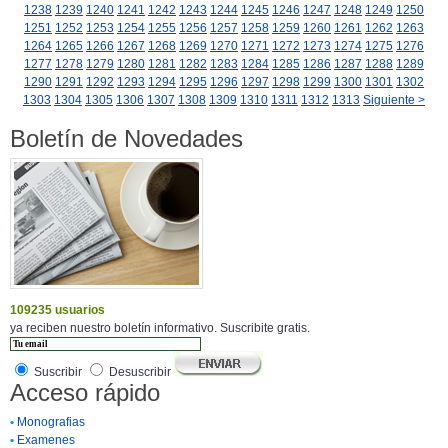
1238
1239
1240
1241
1242
1243
1244
1245
1246
1247
1248
1249
1250
1251
1252
1253
1254
1255
1256
1257
1258
1259
1260
1261
1262
1263
1264
1265
1266
1267
1268
1269
1270
1271
1272
1273
1274
1275
1276
1277
1278
1279
1280
1281
1282
1283
1284
1285
1286
1287
1288
1289
1290
1291
1292
1293
1294
1295
1296
1297
1298
1299
1300
1301
1302
1303
1304
1305
1306
1307
1308
1309
1310
1311
1312
1313
Siguiente >
Boletín de Novedades
109235 usuarios
ya reciben nuestro boletín informativo. Suscribite gratis.
Suscribir
Desuscribir
Acceso rápido
•
Monografias
•
Examenes