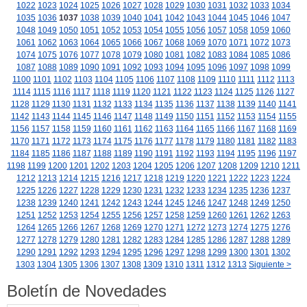
1022
1023
1024
1025
1026
1027
1028
1029
1030
1031
1032
1033
1034
1035
1036
1037
1038
1039
1040
1041
1042
1043
1044
1045
1046
1047
1048
1049
1050
1051
1052
1053
1054
1055
1056
1057
1058
1059
1060
1061
1062
1063
1064
1065
1066
1067
1068
1069
1070
1071
1072
1073
1074
1075
1076
1077
1078
1079
1080
1081
1082
1083
1084
1085
1086
1087
1088
1089
1090
1091
1092
1093
1094
1095
1096
1097
1098
1099
1100
1101
1102
1103
1104
1105
1106
1107
1108
1109
1110
1111
1112
1113
1114
1115
1116
1117
1118
1119
1120
1121
1122
1123
1124
1125
1126
1127
1128
1129
1130
1131
1132
1133
1134
1135
1136
1137
1138
1139
1140
1141
1142
1143
1144
1145
1146
1147
1148
1149
1150
1151
1152
1153
1154
1155
1156
1157
1158
1159
1160
1161
1162
1163
1164
1165
1166
1167
1168
1169
1170
1171
1172
1173
1174
1175
1176
1177
1178
1179
1180
1181
1182
1183
1184
1185
1186
1187
1188
1189
1190
1191
1192
1193
1194
1195
1196
1197
1198
1199
1200
1201
1202
1203
1204
1205
1206
1207
1208
1209
1210
1211
1212
1213
1214
1215
1216
1217
1218
1219
1220
1221
1222
1223
1224
1225
1226
1227
1228
1229
1230
1231
1232
1233
1234
1235
1236
1237
1238
1239
1240
1241
1242
1243
1244
1245
1246
1247
1248
1249
1250
1251
1252
1253
1254
1255
1256
1257
1258
1259
1260
1261
1262
1263
1264
1265
1266
1267
1268
1269
1270
1271
1272
1273
1274
1275
1276
1277
1278
1279
1280
1281
1282
1283
1284
1285
1286
1287
1288
1289
1290
1291
1292
1293
1294
1295
1296
1297
1298
1299
1300
1301
1302
1303
1304
1305
1306
1307
1308
1309
1310
1311
1312
1313
Siguiente >
Boletín de Novedades