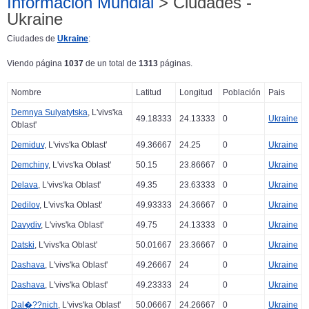
Información Mundial
> Ciudades -
Ukraine
Ciudades de
Ukraine
:
Viendo página
1037
de un total de
1313
páginas.
Nombre
Latitud
Longitud
Población
Pais
Demnya Sulyatytska
, L'vivs'ka
49.18333
24.13333
0
Ukraine
Oblast'
Demiduv
, L'vivs'ka Oblast'
49.36667
24.25
0
Ukraine
Demchiny
, L'vivs'ka Oblast'
50.15
23.86667
0
Ukraine
Delava
, L'vivs'ka Oblast'
49.35
23.63333
0
Ukraine
Dedilov
, L'vivs'ka Oblast'
49.93333
24.36667
0
Ukraine
Davydiv
, L'vivs'ka Oblast'
49.75
24.13333
0
Ukraine
Datski
, L'vivs'ka Oblast'
50.01667
23.36667
0
Ukraine
Dashava
, L'vivs'ka Oblast'
49.26667
24
0
Ukraine
Dashava
, L'vivs'ka Oblast'
49.23333
24
0
Ukraine
Dal�??nich
, L'vivs'ka Oblast'
50.06667
24.26667
0
Ukraine