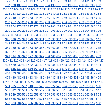
170
171
172
173
174
175
176
177
178
179
180
181
182
183
184
185
186
187
188
189
190
191
192
193
194
195
196
197
198
199
200
201
202
203
204
205
206
207
208
209
210
211
212
213
214
215
216
217
218
219
220
221
222
223
224
225
226
227
228
229
230
231
232
233
234
235
236
237
238
239
240
241
242
243
244
245
246
247
248
249
250
251
252
253
254
255
256
257
258
259
260
261
262
263
264
265
266
267
268
269
270
271
272
273
274
275
276
277
278
279
280
281
282
283
284
285
286
287
288
289
290
291
292
293
294
295
296
297
298
299
300
301
302
303
304
305
306
307
308
309
310
311
312
313
314
315
316
317
318
319
320
321
322
323
324
325
326
327
328
329
330
331
332
333
334
335
336
337
338
339
340
341
342
343
344
345
346
347
348
349
350
351
352
353
354
355
356
357
358
359
360
361
362
363
364
365
366
367
368
369
370
371
372
373
374
375
376
377
378
379
380
381
382
383
384
385
386
387
388
389
390
391
392
393
394
395
396
397
398
399
400
401
402
403
404
405
406
407
408
409
410
411
412
413
414
415
416
417
418
419
420
421
422
423
424
425
426
427
428
429
430
431
432
433
434
435
436
437
438
439
440
441
442
443
444
445
446
447
448
449
450
451
452
453
454
455
456
457
458
459
460
461
462
463
464
465
466
467
468
469
470
471
472
473
474
475
476
477
478
479
480
481
482
483
484
485
486
487
488
489
490
491
492
493
494
495
496
497
498
499
500
501
502
503
504
505
506
507
508
509
510
511
512
513
514
515
516
517
518
519
520
521
522
523
524
525
526
527
528
529
530
531
532
533
534
535
536
537
538
539
540
541
542
543
544
545
546
547
548
549
550
551
552
553
554
555
556
557
558
559
560
561
562
563
564
565
566
567
568
569
570
571
572
573
574
575
576
577
578
579
580
581
582
583
584
585
586
587
588
589
590
591
592
593
594
595
596
597
598