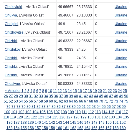
Chulovichi
, L'vivs'ka Oblast'
49.66667
23.73333
0
Ukraine
Chukva
, L'vivs'ka Oblast'
49.46667
23.18333
0
Ukraine
Cholgini
, L'vivs'ka Oblast'
49.9
23.45
0
Ukraine
Chizhovitse
, L'vivs'ka Oblast'
49.71667
23.21667
0
Ukraine
Chizhki
, L'vivs'ka Oblast'
49.63333
22.96667
0
Ukraine
Chizhikov
, L'vivs'ka Oblast'
49.78333
24.25
0
Ukraine
Chishki
, L'vivs'ka Oblast'
50
24.95
0
Ukraine
Chishki
, L'vivs'ka Oblast'
49.79811
24.15447
0
Ukraine
Chishki
, L'vivs'ka Oblast'
49.76667
23.11667
0
Ukraine
Chestyne
, L'vivs'ka Oblast'
50.03333
24.33333
0
Ukraine
< Anterior
1
2
3
4
5
6
7
8
9
10
11
12
13
14
15
16
17
18
19
20
21
22
23
24
25
26
27
28
29
30
31
32
33
34
35
36
37
38
39
40
41
42
43
44
45
46
47
48
49
50
51
52
53
54
55
56
57
58
59
60
61
62
63
64
65
66
67
68
69
70
71
72
73
74
75
76
77
78
79
80
81
82
83
84
85
86
87
88
89
90
91
92
93
94
95
96
97
98
99
100
101
102
103
104
105
106
107
108
109
110
111
112
113
114
115
116
117
118
119
120
121
122
123
124
125
126
127
128
129
130
131
132
133
134
135
136
137
138
139
140
141
142
143
144
145
146
147
148
149
150
151
152
153
154
155
156
157
158
159
160
161
162
163
164
165
166
167
168
169