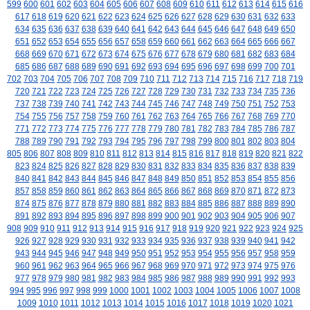
599
600
601
602
603
604
605
606
607
608
609
610
611
612
613
614
615
616
617
618
619
620
621
622
623
624
625
626
627
628
629
630
631
632
633
634
635
636
637
638
639
640
641
642
643
644
645
646
647
648
649
650
651
652
653
654
655
656
657
658
659
660
661
662
663
664
665
666
667
668
669
670
671
672
673
674
675
676
677
678
679
680
681
682
683
684
685
686
687
688
689
690
691
692
693
694
695
696
697
698
699
700
701
702
703
704
705
706
707
708
709
710
711
712
713
714
715
716
717
718
719
720
721
722
723
724
725
726
727
728
729
730
731
732
733
734
735
736
737
738
739
740
741
742
743
744
745
746
747
748
749
750
751
752
753
754
755
756
757
758
759
760
761
762
763
764
765
766
767
768
769
770
771
772
773
774
775
776
777
778
779
780
781
782
783
784
785
786
787
788
789
790
791
792
793
794
795
796
797
798
799
800
801
802
803
804
805
806
807
808
809
810
811
812
813
814
815
816
817
818
819
820
821
822
823
824
825
826
827
828
829
830
831
832
833
834
835
836
837
838
839
840
841
842
843
844
845
846
847
848
849
850
851
852
853
854
855
856
857
858
859
860
861
862
863
864
865
866
867
868
869
870
871
872
873
874
875
876
877
878
879
880
881
882
883
884
885
886
887
888
889
890
891
892
893
894
895
896
897
898
899
900
901
902
903
904
905
906
907
908
909
910
911
912
913
914
915
916
917
918
919
920
921
922
923
924
925
926
927
928
929
930
931
932
933
934
935
936
937
938
939
940
941
942
943
944
945
946
947
948
949
950
951
952
953
954
955
956
957
958
959
960
961
962
963
964
965
966
967
968
969
970
971
972
973
974
975
976
977
978
979
980
981
982
983
984
985
986
987
988
989
990
991
992
993
994
995
996
997
998
999
1000
1001
1002
1003
1004
1005
1006
1007
1008
1009
1010
1011
1012
1013
1014
1015
1016
1017
1018
1019
1020
1021