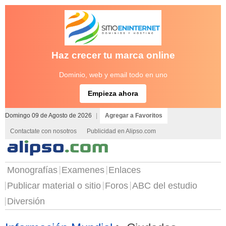
Haz crecer tu marca online
Dominio, web y email todo en uno
Empieza ahora
Domingo 09 de Agosto de 2026
|
Agregar a Favoritos
Contactate con nosotros
Publicidad en Alipso.com
Monografías
Examenes
Enlaces
Publicar material o sitio
Foros
ABC del estudio
Diversión