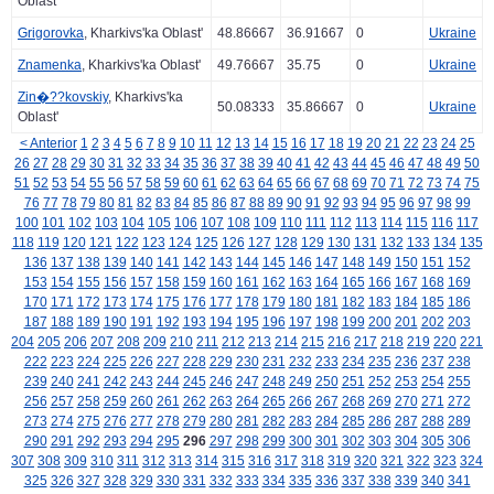
Oblast'
Grigorovka
, Kharkivs'ka Oblast'
48.86667
36.91667
0
Ukraine
Znamenka
, Kharkivs'ka Oblast'
49.76667
35.75
0
Ukraine
Zin�??kovskiy
, Kharkivs'ka
50.08333
35.86667
0
Ukraine
Oblast'
< Anterior
1
2
3
4
5
6
7
8
9
10
11
12
13
14
15
16
17
18
19
20
21
22
23
24
25
26
27
28
29
30
31
32
33
34
35
36
37
38
39
40
41
42
43
44
45
46
47
48
49
50
51
52
53
54
55
56
57
58
59
60
61
62
63
64
65
66
67
68
69
70
71
72
73
74
75
76
77
78
79
80
81
82
83
84
85
86
87
88
89
90
91
92
93
94
95
96
97
98
99
100
101
102
103
104
105
106
107
108
109
110
111
112
113
114
115
116
117
118
119
120
121
122
123
124
125
126
127
128
129
130
131
132
133
134
135
136
137
138
139
140
141
142
143
144
145
146
147
148
149
150
151
152
153
154
155
156
157
158
159
160
161
162
163
164
165
166
167
168
169
170
171
172
173
174
175
176
177
178
179
180
181
182
183
184
185
186
187
188
189
190
191
192
193
194
195
196
197
198
199
200
201
202
203
204
205
206
207
208
209
210
211
212
213
214
215
216
217
218
219
220
221
222
223
224
225
226
227
228
229
230
231
232
233
234
235
236
237
238
239
240
241
242
243
244
245
246
247
248
249
250
251
252
253
254
255
256
257
258
259
260
261
262
263
264
265
266
267
268
269
270
271
272
273
274
275
276
277
278
279
280
281
282
283
284
285
286
287
288
289
290
291
292
293
294
295
296
297
298
299
300
301
302
303
304
305
306
307
308
309
310
311
312
313
314
315
316
317
318
319
320
321
322
323
324
325
326
327
328
329
330
331
332
333
334
335
336
337
338
339
340
341