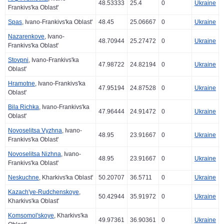
48.53333
25.4
0
Ukraine
Frankivs'ka Oblast'
Spas
, Ivano-Frankivs'ka Oblast'
48.45
25.06667
0
Ukraine
Nazarenkove
, Ivano-
48.70944
25.27472
0
Ukraine
Frankivs'ka Oblast'
Stovpni
, Ivano-Frankivs'ka
47.98722
24.82194
0
Ukraine
Oblast'
Hramotne
, Ivano-Frankivs'ka
47.95194
24.87528
0
Ukraine
Oblast'
Bila Richka
, Ivano-Frankivs'ka
47.96444
24.91472
0
Ukraine
Oblast'
Novoselitsa Vyzhna
, Ivano-
48.95
23.91667
0
Ukraine
Frankivs'ka Oblast'
Novoselitsa Nizhna
, Ivano-
48.95
23.91667
0
Ukraine
Frankivs'ka Oblast'
Neskuchne
, Kharkivs'ka Oblast'
50.20707
36.5711
0
Ukraine
Kazach'ye-Rudchenskoye
,
50.42944
35.91972
0
Ukraine
Kharkivs'ka Oblast'
Komsomol'skoye
, Kharkivs'ka
49.97361
36.90361
0
Ukraine