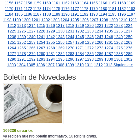
1156
1157
1158
1159
1160
1161
1162
1163
1164
1165
1166
1167
1168
1169
1170
1171
1172
1173
1174
1175
1176
1177
1178
1179
1180
1181
1182
1183
1184
1185
1186
1187
1188
1189
1190
1191
1192
1193
1194
1195
1196
1197
1198
1199
1200
1201
1202
1203
1204
1205
1206
1207
1208
1209
1210
1211
1212
1213
1214
1215
1216
1217
1218
1219
1220
1221
1222
1223
1224
1225
1226
1227
1228
1229
1230
1231
1232
1233
1234
1235
1236
1237
1238
1239
1240
1241
1242
1243
1244
1245
1246
1247
1248
1249
1250
1251
1252
1253
1254
1255
1256
1257
1258
1259
1260
1261
1262
1263
1264
1265
1266
1267
1268
1269
1270
1271
1272
1273
1274
1275
1276
1277
1278
1279
1280
1281
1282
1283
1284
1285
1286
1287
1288
1289
1290
1291
1292
1293
1294
1295
1296
1297
1298
1299
1300
1301
1302
1303
1304
1305
1306
1307
1308
1309
1310
1311
1312
1313
Siguiente >
Boletín de Novedades
109236 usuarios
ya reciben nuestro boletín informativo. Suscribite gratis.