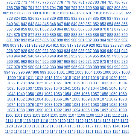
771
772
773
774
775
776
777
778
779
780
781
782
783
784
785
786
787
788
789
790
791
792
793
794
795
796
797
798
799
800
801
802
803
804
805
806
807
808
809
810
811
812
813
814
815
816
817
818
819
820
821
822
823
824
825
826
827
828
829
830
831
832
833
834
835
836
837
838
839
840
841
842
843
844
845
846
847
848
849
850
851
852
853
854
855
856
857
858
859
860
861
862
863
864
865
866
867
868
869
870
871
872
873
874
875
876
877
878
879
880
881
882
883
884
885
886
887
888
889
890
891
892
893
894
895
896
897
898
899
900
901
902
903
904
905
906
907
908
909
910
911
912
913
914
915
916
917
918
919
920
921
922
923
924
925
926
927
928
929
930
931
932
933
934
935
936
937
938
939
940
941
942
943
944
945
946
947
948
949
950
951
952
953
954
955
956
957
958
959
960
961
962
963
964
965
966
967
968
969
970
971
972
973
974
975
976
977
978
979
980
981
982
983
984
985
986
987
988
989
990
991
992
993
994
995
996
997
998
999
1000
1001
1002
1003
1004
1005
1006
1007
1008
1009
1010
1011
1012
1013
1014
1015
1016
1017
1018
1019
1020
1021
1022
1023
1024
1025
1026
1027
1028
1029
1030
1031
1032
1033
1034
1035
1036
1037
1038
1039
1040
1041
1042
1043
1044
1045
1046
1047
1048
1049
1050
1051
1052
1053
1054
1055
1056
1057
1058
1059
1060
1061
1062
1063
1064
1065
1066
1067
1068
1069
1070
1071
1072
1073
1074
1075
1076
1077
1078
1079
1080
1081
1082
1083
1084
1085
1086
1087
1088
1089
1090
1091
1092
1093
1094
1095
1096
1097
1098
1099
1100
1101
1102
1103
1104
1105
1106
1107
1108
1109
1110
1111
1112
1113
1114
1115
1116
1117
1118
1119
1120
1121
1122
1123
1124
1125
1126
1127
1128
1129
1130
1131
1132
1133
1134
1135
1136
1137
1138
1139
1140
1141
1142
1143
1144
1145
1146
1147
1148
1149
1150
1151
1152
1153
1154
1155