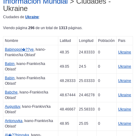
Información Mundial
> Ciudades -
Ukraine
Ciudades de
Ukraine
:
Viendo página
296
de un total de
1313
páginas.
Nombre
Latitud
Longitud
Población
Pais
Babinopol�??ye
, Ivano-
48.35
24.83333
0
Ukraine
Frankivs'ka Oblast'
Babin
, Ivano-Frankivs'ka
49.05
24.5
0
Ukraine
Oblast'
Babin
, Ivano-Frankivs'ka
48.28333
25.03333
0
Ukraine
Oblast'
Babche
, Ivano-Frankivs'ka
48.67444
24.46278
0
Ukraine
Oblast'
Augustuv
, Ivano-Frankivs'ka
48.46667
25.58333
0
Ukraine
Oblast'
Antonuvka
, Ivano-Frankivs'ka
48.95
25.05
0
Ukraine
Oblast'
Al�??binovka
, Ivano-