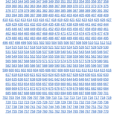
342
343
344
345
346
347
348
349
350
351
352
353
354
355
356
357
358
359
360
361
362
363
364
365
366
367
368
369
370
371
372
373
374
375
376
377
378
379
380
381
382
383
384
385
386
387
388
389
390
391
392
393
394
395
396
397
398
399
400
401
402
403
404
405
406
407
408
409
410
411
412
413
414
415
416
417
418
419
420
421
422
423
424
425
426
427
428
429
430
431
432
433
434
435
436
437
438
439
440
441
442
443
444
445
446
447
448
449
450
451
452
453
454
455
456
457
458
459
460
461
462
463
464
465
466
467
468
469
470
471
472
473
474
475
476
477
478
479
480
481
482
483
484
485
486
487
488
489
490
491
492
493
494
495
496
497
498
499
500
501
502
503
504
505
506
507
508
509
510
511
512
513
514
515
516
517
518
519
520
521
522
523
524
525
526
527
528
529
530
531
532
533
534
535
536
537
538
539
540
541
542
543
544
545
546
547
548
549
550
551
552
553
554
555
556
557
558
559
560
561
562
563
564
565
566
567
568
569
570
571
572
573
574
575
576
577
578
579
580
581
582
583
584
585
586
587
588
589
590
591
592
593
594
595
596
597
598
599
600
601
602
603
604
605
606
607
608
609
610
611
612
613
614
615
616
617
618
619
620
621
622
623
624
625
626
627
628
629
630
631
632
633
634
635
636
637
638
639
640
641
642
643
644
645
646
647
648
649
650
651
652
653
654
655
656
657
658
659
660
661
662
663
664
665
666
667
668
669
670
671
672
673
674
675
676
677
678
679
680
681
682
683
684
685
686
687
688
689
690
691
692
693
694
695
696
697
698
699
700
701
702
703
704
705
706
707
708
709
710
711
712
713
714
715
716
717
718
719
720
721
722
723
724
725
726
727
728
729
730
731
732
733
734
735
736
737
738
739
740
741
742
743
744
745
746
747
748
749
750
751
752
753
754
755
756
757
758
759
760
761
762
763
764
765
766
767
768
769
770