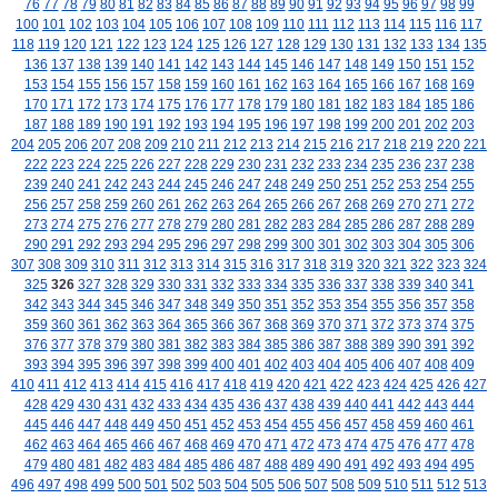
76
77
78
79
80
81
82
83
84
85
86
87
88
89
90
91
92
93
94
95
96
97
98
99
100
101
102
103
104
105
106
107
108
109
110
111
112
113
114
115
116
117
118
119
120
121
122
123
124
125
126
127
128
129
130
131
132
133
134
135
136
137
138
139
140
141
142
143
144
145
146
147
148
149
150
151
152
153
154
155
156
157
158
159
160
161
162
163
164
165
166
167
168
169
170
171
172
173
174
175
176
177
178
179
180
181
182
183
184
185
186
187
188
189
190
191
192
193
194
195
196
197
198
199
200
201
202
203
204
205
206
207
208
209
210
211
212
213
214
215
216
217
218
219
220
221
222
223
224
225
226
227
228
229
230
231
232
233
234
235
236
237
238
239
240
241
242
243
244
245
246
247
248
249
250
251
252
253
254
255
256
257
258
259
260
261
262
263
264
265
266
267
268
269
270
271
272
273
274
275
276
277
278
279
280
281
282
283
284
285
286
287
288
289
290
291
292
293
294
295
296
297
298
299
300
301
302
303
304
305
306
307
308
309
310
311
312
313
314
315
316
317
318
319
320
321
322
323
324
325
326
327
328
329
330
331
332
333
334
335
336
337
338
339
340
341
342
343
344
345
346
347
348
349
350
351
352
353
354
355
356
357
358
359
360
361
362
363
364
365
366
367
368
369
370
371
372
373
374
375
376
377
378
379
380
381
382
383
384
385
386
387
388
389
390
391
392
393
394
395
396
397
398
399
400
401
402
403
404
405
406
407
408
409
410
411
412
413
414
415
416
417
418
419
420
421
422
423
424
425
426
427
428
429
430
431
432
433
434
435
436
437
438
439
440
441
442
443
444
445
446
447
448
449
450
451
452
453
454
455
456
457
458
459
460
461
462
463
464
465
466
467
468
469
470
471
472
473
474
475
476
477
478
479
480
481
482
483
484
485
486
487
488
489
490
491
492
493
494
495
496
497
498
499
500
501
502
503
504
505
506
507
508
509
510
511
512
513