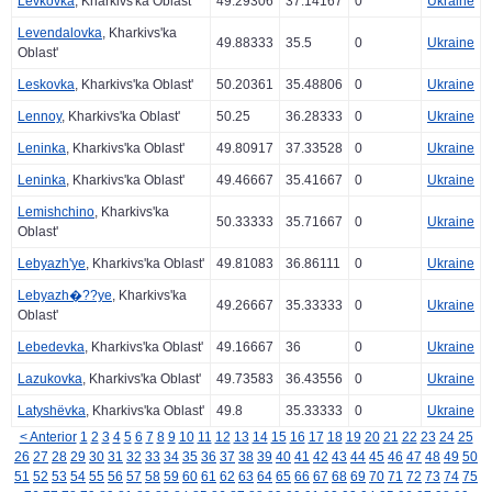
Levkovka
, Kharkivs'ka Oblast'
49.29306
37.14167
0
Ukraine
Levendalovka
, Kharkivs'ka
49.88333
35.5
0
Ukraine
Oblast'
Leskovka
, Kharkivs'ka Oblast'
50.20361
35.48806
0
Ukraine
Lennoy
, Kharkivs'ka Oblast'
50.25
36.28333
0
Ukraine
Leninka
, Kharkivs'ka Oblast'
49.80917
37.33528
0
Ukraine
Leninka
, Kharkivs'ka Oblast'
49.46667
35.41667
0
Ukraine
Lemishchino
, Kharkivs'ka
50.33333
35.71667
0
Ukraine
Oblast'
Lebyazh'ye
, Kharkivs'ka Oblast'
49.81083
36.86111
0
Ukraine
Lebyazh�??ye
, Kharkivs'ka
49.26667
35.33333
0
Ukraine
Oblast'
Lebedevka
, Kharkivs'ka Oblast'
49.16667
36
0
Ukraine
Lazukovka
, Kharkivs'ka Oblast'
49.73583
36.43556
0
Ukraine
Latyshëvka
, Kharkivs'ka Oblast'
49.8
35.33333
0
Ukraine
< Anterior
1
2
3
4
5
6
7
8
9
10
11
12
13
14
15
16
17
18
19
20
21
22
23
24
25
26
27
28
29
30
31
32
33
34
35
36
37
38
39
40
41
42
43
44
45
46
47
48
49
50
51
52
53
54
55
56
57
58
59
60
61
62
63
64
65
66
67
68
69
70
71
72
73
74
75