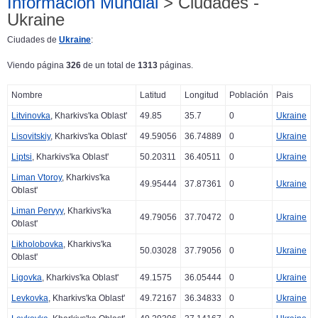
Información Mundial
> Ciudades -
Ukraine
Ciudades de
Ukraine
:
Viendo página
326
de un total de
1313
páginas.
Nombre
Latitud
Longitud
Población
Pais
Litvinovka
, Kharkivs'ka Oblast'
49.85
35.7
0
Ukraine
Lisovitskiy
, Kharkivs'ka Oblast'
49.59056
36.74889
0
Ukraine
Liptsi
, Kharkivs'ka Oblast'
50.20311
36.40511
0
Ukraine
Liman Vtoroy
, Kharkivs'ka
49.95444
37.87361
0
Ukraine
Oblast'
Liman Pervyy
, Kharkivs'ka
49.79056
37.70472
0
Ukraine
Oblast'
Likholobovka
, Kharkivs'ka
50.03028
37.79056
0
Ukraine
Oblast'
Ligovka
, Kharkivs'ka Oblast'
49.1575
36.05444
0
Ukraine
Levkovka
, Kharkivs'ka Oblast'
49.72167
36.34833
0
Ukraine