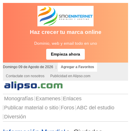
Haz crecer tu marca online
Dominio, web y email todo en uno
Empieza ahora
Domingo 09 de Agosto de 2026
|
Agregar a Favoritos
Contactate con nosotros
Publicidad en Alipso.com
Monografías
Examenes
Enlaces
Publicar material o sitio
Foros
ABC del estudio
Diversión