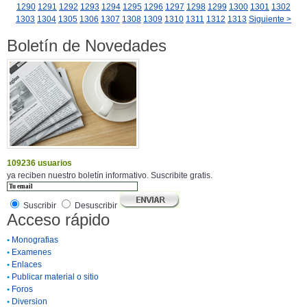
1290
1291
1292
1293
1294
1295
1296
1297
1298
1299
1300
1301
1302
1303
1304
1305
1306
1307
1308
1309
1310
1311
1312
1313
Siguiente >
Boletín de Novedades
109236 usuarios
ya reciben nuestro boletín informativo. Suscribite gratis.
Suscribir
Desuscribir
Acceso rápido
•
Monografias
•
Examenes
•
Enlaces
•
Publicar material o sitio
•
Foros
•
Diversion