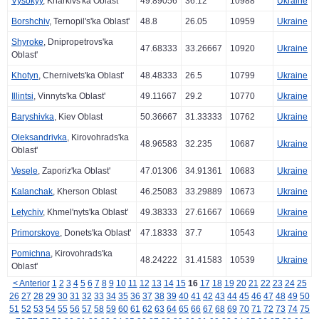
Vysokyy
, Kharkivs'ka Oblast'
49.89056
36.12
10988
Ukraine
Borshchiv
, Ternopil's'ka Oblast'
48.8
26.05
10959
Ukraine
Shyroke
, Dnipropetrovs'ka
47.68333
33.26667
10920
Ukraine
Oblast'
Khotyn
, Chernivets'ka Oblast'
48.48333
26.5
10799
Ukraine
Illintsi
, Vinnyts'ka Oblast'
49.11667
29.2
10770
Ukraine
Baryshivka
, Kiev Oblast
50.36667
31.33333
10762
Ukraine
Oleksandrivka
, Kirovohrads'ka
48.96583
32.235
10687
Ukraine
Oblast'
Vesele
, Zaporiz'ka Oblast'
47.01306
34.91361
10683
Ukraine
Kalanchak
, Kherson Oblast
46.25083
33.29889
10673
Ukraine
Letychiv
, Khmel'nyts'ka Oblast'
49.38333
27.61667
10669
Ukraine
Primorskoye
, Donets'ka Oblast'
47.18333
37.7
10543
Ukraine
Pomichna
, Kirovohrads'ka
48.24222
31.41583
10539
Ukraine
Oblast'
< Anterior
1
2
3
4
5
6
7
8
9
10
11
12
13
14
15
16
17
18
19
20
21
22
23
24
25
26
27
28
29
30
31
32
33
34
35
36
37
38
39
40
41
42
43
44
45
46
47
48
49
50
51
52
53
54
55
56
57
58
59
60
61
62
63
64
65
66
67
68
69
70
71
72
73
74
75