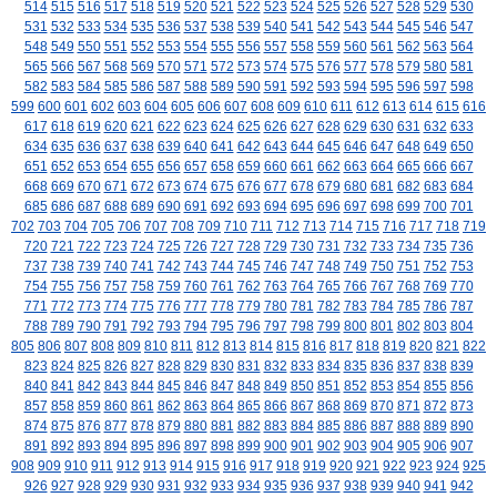
514
515
516
517
518
519
520
521
522
523
524
525
526
527
528
529
530
531
532
533
534
535
536
537
538
539
540
541
542
543
544
545
546
547
548
549
550
551
552
553
554
555
556
557
558
559
560
561
562
563
564
565
566
567
568
569
570
571
572
573
574
575
576
577
578
579
580
581
582
583
584
585
586
587
588
589
590
591
592
593
594
595
596
597
598
599
600
601
602
603
604
605
606
607
608
609
610
611
612
613
614
615
616
617
618
619
620
621
622
623
624
625
626
627
628
629
630
631
632
633
634
635
636
637
638
639
640
641
642
643
644
645
646
647
648
649
650
651
652
653
654
655
656
657
658
659
660
661
662
663
664
665
666
667
668
669
670
671
672
673
674
675
676
677
678
679
680
681
682
683
684
685
686
687
688
689
690
691
692
693
694
695
696
697
698
699
700
701
702
703
704
705
706
707
708
709
710
711
712
713
714
715
716
717
718
719
720
721
722
723
724
725
726
727
728
729
730
731
732
733
734
735
736
737
738
739
740
741
742
743
744
745
746
747
748
749
750
751
752
753
754
755
756
757
758
759
760
761
762
763
764
765
766
767
768
769
770
771
772
773
774
775
776
777
778
779
780
781
782
783
784
785
786
787
788
789
790
791
792
793
794
795
796
797
798
799
800
801
802
803
804
805
806
807
808
809
810
811
812
813
814
815
816
817
818
819
820
821
822
823
824
825
826
827
828
829
830
831
832
833
834
835
836
837
838
839
840
841
842
843
844
845
846
847
848
849
850
851
852
853
854
855
856
857
858
859
860
861
862
863
864
865
866
867
868
869
870
871
872
873
874
875
876
877
878
879
880
881
882
883
884
885
886
887
888
889
890
891
892
893
894
895
896
897
898
899
900
901
902
903
904
905
906
907
908
909
910
911
912
913
914
915
916
917
918
919
920
921
922
923
924
925
926
927
928
929
930
931
932
933
934
935
936
937
938
939
940
941
942