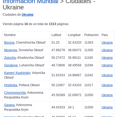
Información Mundial
> Ciudades -
Ukraine
Ciudades de
Ukraine
:
Viendo página
16
de un total de
1313
páginas.
Nombre
Latitud
Longitud
Población
Pais
Borzna
, Chernihivs'ka Oblast'
51.25
32.43333
11363
Ukraine
Mospyne
, Donets'ka Oblast'
47.89278
38.06472
11300
Ukraine
Zolochiv
, Kharkivs'ka Oblast'
50.27472
35.98111
11160
Ukraine
Gorskoye
, Luhans'ka Oblast'
48.73806
38.49556
11046
Ukraine
Kamen'-Kashirskiy
, Volyns'ka
51.63333
24.96667
11042
Ukraine
Oblast'
Hrebinka
, Poltava Oblast
50.11667
32.43333
11017
Ukraine
Chornomors'ke
, Avtonomna
45.50389
32.69972
11000
Ukraine
Respublika Krym
Gaspra
, Avtonomna
44.43333
34.1
11000
Ukraine
Respublika Krym