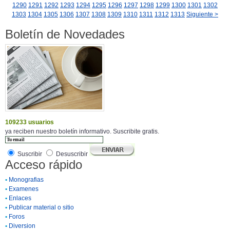
1290
1291
1292
1293
1294
1295
1296
1297
1298
1299
1300
1301
1302
1303
1304
1305
1306
1307
1308
1309
1310
1311
1312
1313
Siguiente >
Boletín de Novedades
109233 usuarios
ya reciben nuestro boletín informativo. Suscribite gratis.
Suscribir
Desuscribir
Acceso rápido
•
Monografias
•
Examenes
•
Enlaces
•
Publicar material o sitio
•
Foros
•
Diversion