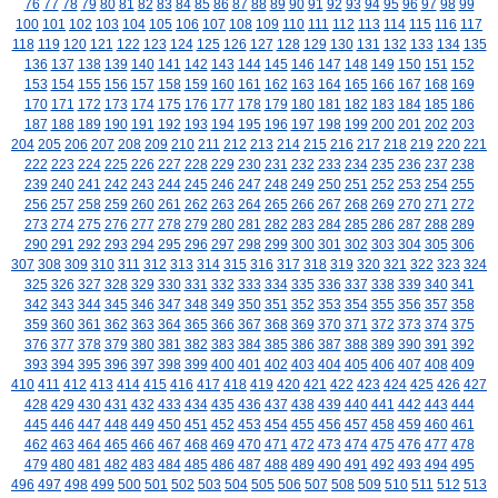
76
77
78
79
80
81
82
83
84
85
86
87
88
89
90
91
92
93
94
95
96
97
98
99
100
101
102
103
104
105
106
107
108
109
110
111
112
113
114
115
116
117
118
119
120
121
122
123
124
125
126
127
128
129
130
131
132
133
134
135
136
137
138
139
140
141
142
143
144
145
146
147
148
149
150
151
152
153
154
155
156
157
158
159
160
161
162
163
164
165
166
167
168
169
170
171
172
173
174
175
176
177
178
179
180
181
182
183
184
185
186
187
188
189
190
191
192
193
194
195
196
197
198
199
200
201
202
203
204
205
206
207
208
209
210
211
212
213
214
215
216
217
218
219
220
221
222
223
224
225
226
227
228
229
230
231
232
233
234
235
236
237
238
239
240
241
242
243
244
245
246
247
248
249
250
251
252
253
254
255
256
257
258
259
260
261
262
263
264
265
266
267
268
269
270
271
272
273
274
275
276
277
278
279
280
281
282
283
284
285
286
287
288
289
290
291
292
293
294
295
296
297
298
299
300
301
302
303
304
305
306
307
308
309
310
311
312
313
314
315
316
317
318
319
320
321
322
323
324
325
326
327
328
329
330
331
332
333
334
335
336
337
338
339
340
341
342
343
344
345
346
347
348
349
350
351
352
353
354
355
356
357
358
359
360
361
362
363
364
365
366
367
368
369
370
371
372
373
374
375
376
377
378
379
380
381
382
383
384
385
386
387
388
389
390
391
392
393
394
395
396
397
398
399
400
401
402
403
404
405
406
407
408
409
410
411
412
413
414
415
416
417
418
419
420
421
422
423
424
425
426
427
428
429
430
431
432
433
434
435
436
437
438
439
440
441
442
443
444
445
446
447
448
449
450
451
452
453
454
455
456
457
458
459
460
461
462
463
464
465
466
467
468
469
470
471
472
473
474
475
476
477
478
479
480
481
482
483
484
485
486
487
488
489
490
491
492
493
494
495
496
497
498
499
500
501
502
503
504
505
506
507
508
509
510
511
512
513