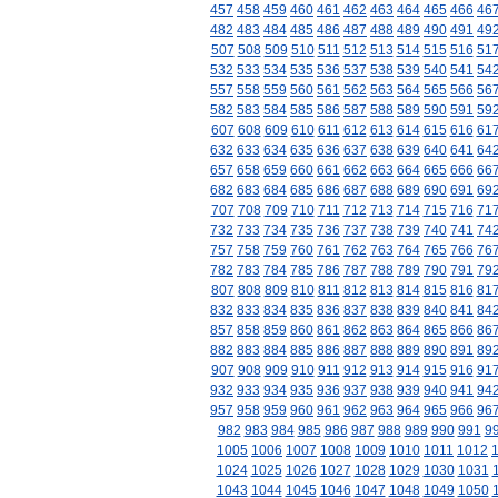
457
458
459
460
461
462
463
464
465
466
46
482
483
484
485
486
487
488
489
490
491
49
507
508
509
510
511
512
513
514
515
516
51
532
533
534
535
536
537
538
539
540
541
54
557
558
559
560
561
562
563
564
565
566
56
582
583
584
585
586
587
588
589
590
591
59
607
608
609
610
611
612
613
614
615
616
61
632
633
634
635
636
637
638
639
640
641
64
657
658
659
660
661
662
663
664
665
666
66
682
683
684
685
686
687
688
689
690
691
69
707
708
709
710
711
712
713
714
715
716
71
732
733
734
735
736
737
738
739
740
741
74
757
758
759
760
761
762
763
764
765
766
76
782
783
784
785
786
787
788
789
790
791
79
807
808
809
810
811
812
813
814
815
816
81
832
833
834
835
836
837
838
839
840
841
84
857
858
859
860
861
862
863
864
865
866
86
882
883
884
885
886
887
888
889
890
891
89
907
908
909
910
911
912
913
914
915
916
91
932
933
934
935
936
937
938
939
940
941
94
957
958
959
960
961
962
963
964
965
966
96
982
983
984
985
986
987
988
989
990
991
9
1005
1006
1007
1008
1009
1010
1011
1012
1024
1025
1026
1027
1028
1029
1030
1031
1043
1044
1045
1046
1047
1048
1049
1050