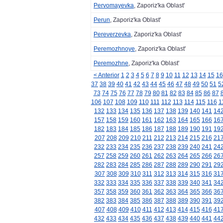
Pervomayevka
, Zaporiz'ka Oblast'
Perun
, Zaporiz'ka Oblast'
Pereverzevka
, Zaporiz'ka Oblast'
Peremozhnoye
, Zaporiz'ka Oblast'
Peremozhne
, Zaporiz'ka Oblast'
< Anterior
1
2
3
4
5
6
7
8
9
10
11
12
13
14
15
16
37
38
39
40
41
42
43
44
45
46
47
48
49
50
51
5
73
74
75
76
77
78
79
80
81
82
83
84
85
86
87
106
107
108
109
110
111
112
113
114
115
116
1
132
133
134
135
136
137
138
139
140
141
14
157
158
159
160
161
162
163
164
165
166
16
182
183
184
185
186
187
188
189
190
191
19
207
208
209
210
211
212
213
214
215
216
21
232
233
234
235
236
237
238
239
240
241
24
257
258
259
260
261
262
263
264
265
266
26
282
283
284
285
286
287
288
289
290
291
29
307
308
309
310
311
312
313
314
315
316
31
332
333
334
335
336
337
338
339
340
341
34
357
358
359
360
361
362
363
364
365
366
36
382
383
384
385
386
387
388
389
390
391
39
407
408
409
410
411
412
413
414
415
416
41
432
433
434
435
436
437
438
439
440
441
44