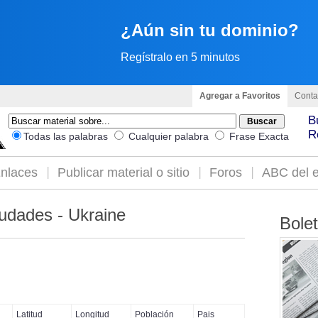
¿Aún sin tu dominio?
Regístralo en 5 minutos
Agregar a Favoritos
Conta
B
R
Todas las palabras
Cualquier palabra
Frase Exacta
nlaces
Publicar material o sitio
Foros
ABC del e
udades - Ukraine
Bole
Latitud
Longitud
Población
Pais