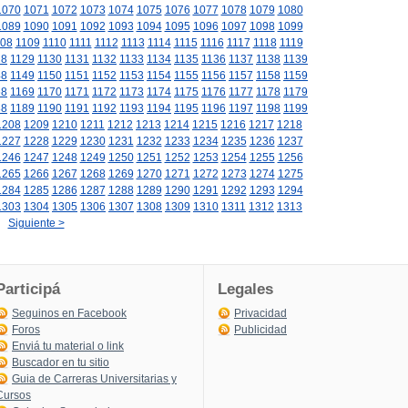
1070
1071
1072
1073
1074
1075
1076
1077
1078
1079
1080
1089
1090
1091
1092
1093
1094
1095
1096
1097
1098
1099
08
1109
1110
1111
1112
1113
1114
1115
1116
1117
1118
1119
28
1129
1130
1131
1132
1133
1134
1135
1136
1137
1138
1139
48
1149
1150
1151
1152
1153
1154
1155
1156
1157
1158
1159
68
1169
1170
1171
1172
1173
1174
1175
1176
1177
1178
1179
88
1189
1190
1191
1192
1193
1194
1195
1196
1197
1198
1199
1208
1209
1210
1211
1212
1213
1214
1215
1216
1217
1218
1227
1228
1229
1230
1231
1232
1233
1234
1235
1236
1237
1246
1247
1248
1249
1250
1251
1252
1253
1254
1255
1256
1265
1266
1267
1268
1269
1270
1271
1272
1273
1274
1275
1284
1285
1286
1287
1288
1289
1290
1291
1292
1293
1294
1303
1304
1305
1306
1307
1308
1309
1310
1311
1312
1313
Siguiente >
Participá
Legales
Seguinos en Facebook
Privacidad
Foros
Publicidad
Enviá tu material o link
Buscador en tu sitio
Guia de Carreras Universitarias y
Cursos