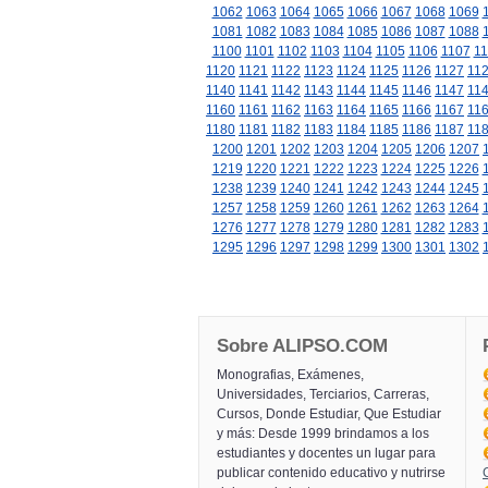
1062
1063
1064
1065
1066
1067
1068
1069
1081
1082
1083
1084
1085
1086
1087
1088
1100
1101
1102
1103
1104
1105
1106
1107
11
1120
1121
1122
1123
1124
1125
1126
1127
11
1140
1141
1142
1143
1144
1145
1146
1147
11
1160
1161
1162
1163
1164
1165
1166
1167
11
1180
1181
1182
1183
1184
1185
1186
1187
11
1200
1201
1202
1203
1204
1205
1206
1207
1219
1220
1221
1222
1223
1224
1225
1226
1238
1239
1240
1241
1242
1243
1244
1245
1257
1258
1259
1260
1261
1262
1263
1264
1276
1277
1278
1279
1280
1281
1282
1283
1295
1296
1297
1298
1299
1300
1301
1302
Sobre ALIPSO.COM
Monografias, Exámenes,
Universidades, Terciarios, Carreras,
Cursos, Donde Estudiar, Que Estudiar
y más: Desde 1999 brindamos a los
estudiantes y docentes un lugar para
publicar contenido educativo y nutrirse