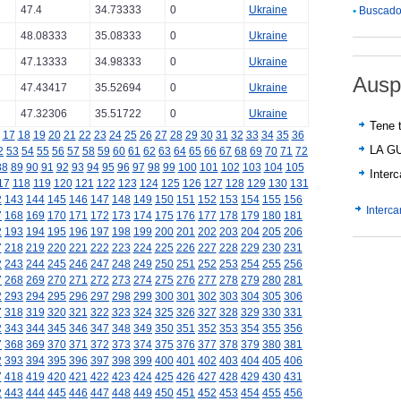
47.4
34.73333
0
Ukraine
•
Buscador
48.08333
35.08333
0
Ukraine
47.13333
34.98333
0
Ukraine
Ausp
47.43417
35.52694
0
Ukraine
47.32306
35.51722
0
Ukraine
Tene t
17
18
19
20
21
22
23
24
25
26
27
28
29
30
31
32
33
34
35
36
LA G
2
53
54
55
56
57
58
59
60
61
62
63
64
65
66
67
68
69
70
71
72
88
89
90
91
92
93
94
95
96
97
98
99
100
101
102
103
104
105
Inter
17
118
119
120
121
122
123
124
125
126
127
128
129
130
131
2
143
144
145
146
147
148
149
150
151
152
153
154
155
156
Interc
7
168
169
170
171
172
173
174
175
176
177
178
179
180
181
2
193
194
195
196
197
198
199
200
201
202
203
204
205
206
7
218
219
220
221
222
223
224
225
226
227
228
229
230
231
2
243
244
245
246
247
248
249
250
251
252
253
254
255
256
7
268
269
270
271
272
273
274
275
276
277
278
279
280
281
2
293
294
295
296
297
298
299
300
301
302
303
304
305
306
7
318
319
320
321
322
323
324
325
326
327
328
329
330
331
2
343
344
345
346
347
348
349
350
351
352
353
354
355
356
7
368
369
370
371
372
373
374
375
376
377
378
379
380
381
2
393
394
395
396
397
398
399
400
401
402
403
404
405
406
7
418
419
420
421
422
423
424
425
426
427
428
429
430
431
2
443
444
445
446
447
448
449
450
451
452
453
454
455
456