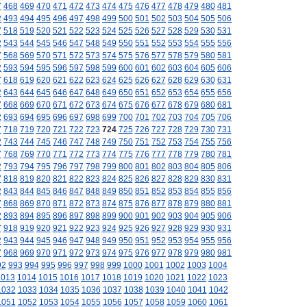
7
468
469
470
471
472
473
474
475
476
477
478
479
480
481
2
493
494
495
496
497
498
499
500
501
502
503
504
505
506
7
518
519
520
521
522
523
524
525
526
527
528
529
530
531
2
543
544
545
546
547
548
549
550
551
552
553
554
555
556
7
568
569
570
571
572
573
574
575
576
577
578
579
580
581
2
593
594
595
596
597
598
599
600
601
602
603
604
605
606
7
618
619
620
621
622
623
624
625
626
627
628
629
630
631
2
643
644
645
646
647
648
649
650
651
652
653
654
655
656
7
668
669
670
671
672
673
674
675
676
677
678
679
680
681
2
693
694
695
696
697
698
699
700
701
702
703
704
705
706
7
718
719
720
721
722
723
724
725
726
727
728
729
730
731
2
743
744
745
746
747
748
749
750
751
752
753
754
755
756
7
768
769
770
771
772
773
774
775
776
777
778
779
780
781
2
793
794
795
796
797
798
799
800
801
802
803
804
805
806
7
818
819
820
821
822
823
824
825
826
827
828
829
830
831
2
843
844
845
846
847
848
849
850
851
852
853
854
855
856
7
868
869
870
871
872
873
874
875
876
877
878
879
880
881
2
893
894
895
896
897
898
899
900
901
902
903
904
905
906
7
918
919
920
921
922
923
924
925
926
927
928
929
930
931
2
943
944
945
946
947
948
949
950
951
952
953
954
955
956
7
968
969
970
971
972
973
974
975
976
977
978
979
980
981
92
993
994
995
996
997
998
999
1000
1001
1002
1003
1004
1013
1014
1015
1016
1017
1018
1019
1020
1021
1022
1023
1032
1033
1034
1035
1036
1037
1038
1039
1040
1041
1042
1051
1052
1053
1054
1055
1056
1057
1058
1059
1060
1061