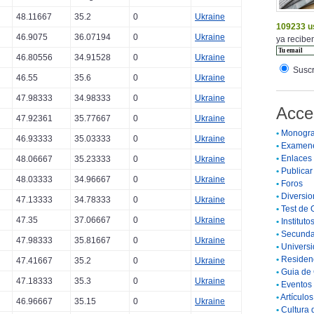
48.11667
35.2
0
Ukraine
109233 u
46.9075
36.07194
0
Ukraine
ya reciben
46.80556
34.91528
0
Ukraine
Suscr
46.55
35.6
0
Ukraine
47.98333
34.98333
0
Ukraine
Acce
47.92361
35.77667
0
Ukraine
•
Monogra
46.93333
35.03333
0
Ukraine
•
Examen
•
Enlaces
48.06667
35.23333
0
Ukraine
•
Publicar 
48.03333
34.96667
0
Ukraine
•
Foros
•
Diversio
47.13333
34.78333
0
Ukraine
•
Test de 
47.35
37.06667
0
Ukraine
•
Instituto
•
Secunda
47.98333
35.81667
0
Ukraine
•
Universi
•
Residenc
47.41667
35.2
0
Ukraine
•
Guia de 
47.18333
35.3
0
Ukraine
•
Eventos 
•
Artículo
46.96667
35.15
0
Ukraine
•
Cultura