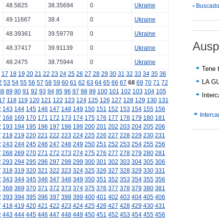
48.5825
38.35694
0
Ukraine
•
Buscador
49.11667
38.4
0
Ukraine
48.39361
39.59778
0
Ukraine
Ausp
48.37417
39.91139
0
Ukraine
48.2475
38.75944
0
Ukraine
Tene t
17
18
19
20
21
22
23
24
25
26
27
28
29
30
31
32
33
34
35
36
LA G
2
53
54
55
56
57
58
59
60
61
62
63
64
65
66
67
68
69
70
71
72
88
89
90
91
92
93
94
95
96
97
98
99
100
101
102
103
104
105
Inter
17
118
119
120
121
122
123
124
125
126
127
128
129
130
131
2
143
144
145
146
147
148
149
150
151
152
153
154
155
156
Interc
7
168
169
170
171
172
173
174
175
176
177
178
179
180
181
2
193
194
195
196
197
198
199
200
201
202
203
204
205
206
7
218
219
220
221
222
223
224
225
226
227
228
229
230
231
2
243
244
245
246
247
248
249
250
251
252
253
254
255
256
7
268
269
270
271
272
273
274
275
276
277
278
279
280
281
2
293
294
295
296
297
298
299
300
301
302
303
304
305
306
7
318
319
320
321
322
323
324
325
326
327
328
329
330
331
2
343
344
345
346
347
348
349
350
351
352
353
354
355
356
7
368
369
370
371
372
373
374
375
376
377
378
379
380
381
2
393
394
395
396
397
398
399
400
401
402
403
404
405
406
7
418
419
420
421
422
423
424
425
426
427
428
429
430
431
2
443
444
445
446
447
448
449
450
451
452
453
454
455
456