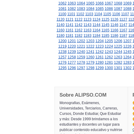
1062
1063
1064
1065
1066
1067
1068
1069
1081
1082
1083
1084
1085
1086
1087
1088
1100
1101
1102
1103
1104
1105
1106
1107
11
1120
1121
1122
1123
1124
1125
1126
1127
11
1140
1141
1142
1143
1144
1145
1146
1147
11
1160
1161
1162
1163
1164
1165
1166
1167
11
1180
1181
1182
1183
1184
1185
1186
1187
11
1200
1201
1202
1203
1204
1205
1206
1207
1219
1220
1221
1222
1223
1224
1225
1226
1238
1239
1240
1241
1242
1243
1244
1245
1257
1258
1259
1260
1261
1262
1263
1264
1276
1277
1278
1279
1280
1281
1282
1283
1295
1296
1297
1298
1299
1300
1301
1302
Sobre ALIPSO.COM
Monografias, Exámenes,
Universidades, Terciarios, Carreras,
Cursos, Donde Estudiar, Que Estudiar
y más: Desde 1999 brindamos a los
estudiantes y docentes un lugar para
publicar contenido educativo y nutrirse