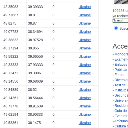
48.35083
39.39333
0
Ukraine
109236 u
49.71667
38.8
0
Ukraine
ya reciben
48.8275
38.87
0
Ukraine
Suscr
49.07722
38.34694
0
Ukraine
49.38833
38.97528
0
Ukraine
Acce
48.17194
39.855
0
Ukraine
•
Monogra
49.59222
39.66556
0
Ukraine
•
Examen
•
Enlaces
49.33333
37.93333
0
Ukraine
•
Publicar 
48.12472
39.30861
0
Ukraine
•
Foros
•
Diversio
48.14556
39.68639
0
Ukraine
•
Test de 
49.84889
38.52
0
Ukraine
•
Instituto
•
Secunda
49.14361
38.56444
0
Ukraine
•
Universi
•
Residenc
48.73778
38.91639
0
Ukraine
•
Guia de 
49.62194
38.90333
0
Ukraine
•
Eventos 
•
Artículo
49.53361
38.1475
0
Ukraine
•
Cultura