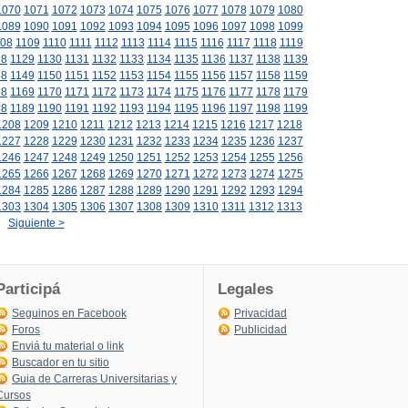
1070
1071
1072
1073
1074
1075
1076
1077
1078
1079
1080
1089
1090
1091
1092
1093
1094
1095
1096
1097
1098
1099
08
1109
1110
1111
1112
1113
1114
1115
1116
1117
1118
1119
28
1129
1130
1131
1132
1133
1134
1135
1136
1137
1138
1139
48
1149
1150
1151
1152
1153
1154
1155
1156
1157
1158
1159
68
1169
1170
1171
1172
1173
1174
1175
1176
1177
1178
1179
88
1189
1190
1191
1192
1193
1194
1195
1196
1197
1198
1199
1208
1209
1210
1211
1212
1213
1214
1215
1216
1217
1218
1227
1228
1229
1230
1231
1232
1233
1234
1235
1236
1237
1246
1247
1248
1249
1250
1251
1252
1253
1254
1255
1256
1265
1266
1267
1268
1269
1270
1271
1272
1273
1274
1275
1284
1285
1286
1287
1288
1289
1290
1291
1292
1293
1294
1303
1304
1305
1306
1307
1308
1309
1310
1311
1312
1313
Siguiente >
Participá
Legales
Seguinos en Facebook
Privacidad
Foros
Publicidad
Enviá tu material o link
Buscador en tu sitio
Guia de Carreras Universitarias y
Cursos