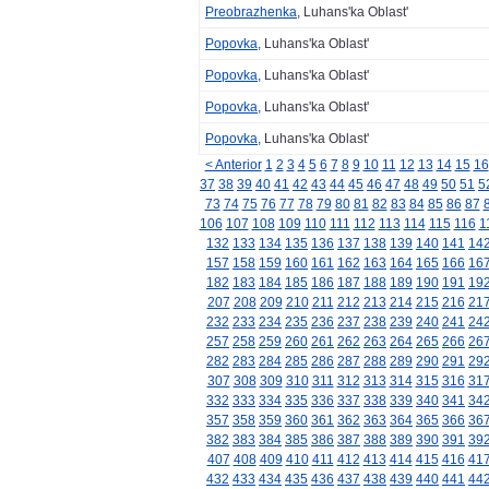
Preobrazhenka
, Luhans'ka Oblast'
Popovka
, Luhans'ka Oblast'
Popovka
, Luhans'ka Oblast'
Popovka
, Luhans'ka Oblast'
Popovka
, Luhans'ka Oblast'
< Anterior
1
2
3
4
5
6
7
8
9
10
11
12
13
14
15
16
37
38
39
40
41
42
43
44
45
46
47
48
49
50
51
5
73
74
75
76
77
78
79
80
81
82
83
84
85
86
87
106
107
108
109
110
111
112
113
114
115
116
1
132
133
134
135
136
137
138
139
140
141
14
157
158
159
160
161
162
163
164
165
166
16
182
183
184
185
186
187
188
189
190
191
19
207
208
209
210
211
212
213
214
215
216
21
232
233
234
235
236
237
238
239
240
241
24
257
258
259
260
261
262
263
264
265
266
26
282
283
284
285
286
287
288
289
290
291
29
307
308
309
310
311
312
313
314
315
316
31
332
333
334
335
336
337
338
339
340
341
34
357
358
359
360
361
362
363
364
365
366
36
382
383
384
385
386
387
388
389
390
391
39
407
408
409
410
411
412
413
414
415
416
41
432
433
434
435
436
437
438
439
440
441
44