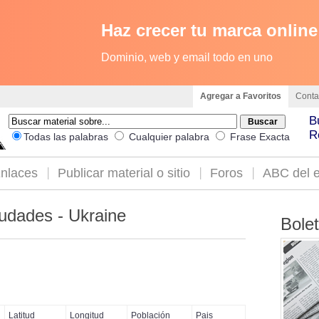
Haz crecer tu marca online
Dominio, web y email todo en uno
Agregar a Favoritos
Conta
B
R
Todas las palabras
Cualquier palabra
Frase Exacta
nlaces
Publicar material o sitio
Foros
ABC del e
udades - Ukraine
Bole
Latitud
Longitud
Población
Pais