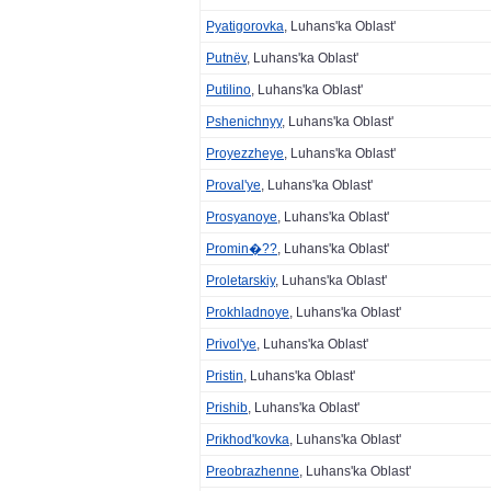
Pyatigorovka
, Luhans'ka Oblast'
Putnëv
, Luhans'ka Oblast'
Putilino
, Luhans'ka Oblast'
Pshenichnyy
, Luhans'ka Oblast'
Proyezzheye
, Luhans'ka Oblast'
Proval'ye
, Luhans'ka Oblast'
Prosyanoye
, Luhans'ka Oblast'
Promin�??
, Luhans'ka Oblast'
Proletarskiy
, Luhans'ka Oblast'
Prokhladnoye
, Luhans'ka Oblast'
Privol'ye
, Luhans'ka Oblast'
Pristin
, Luhans'ka Oblast'
Prishib
, Luhans'ka Oblast'
Prikhod'kovka
, Luhans'ka Oblast'
Preobrazhenne
, Luhans'ka Oblast'