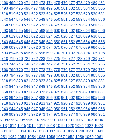
7
468
469
470
471
472
473
474
475
476
477
478
479
480
481
2
493
494
495
496
497
498
499
500
501
502
503
504
505
506
7
518
519
520
521
522
523
524
525
526
527
528
529
530
531
2
543
544
545
546
547
548
549
550
551
552
553
554
555
556
7
568
569
570
571
572
573
574
575
576
577
578
579
580
581
2
593
594
595
596
597
598
599
600
601
602
603
604
605
606
7
618
619
620
621
622
623
624
625
626
627
628
629
630
631
2
643
644
645
646
647
648
649
650
651
652
653
654
655
656
7
668
669
670
671
672
673
674
675
676
677
678
679
680
681
2
693
694
695
696
697
698
699
700
701
702
703
704
705
706
7
718
719
720
721
722
723
724
725
726
727
728
729
730
731
2
743
744
745
746
747
748
749
750
751
752
753
754
755
756
7
768
769
770
771
772
773
774
775
776
777
778
779
780
781
2
793
794
795
796
797
798
799
800
801
802
803
804
805
806
7
818
819
820
821
822
823
824
825
826
827
828
829
830
831
2
843
844
845
846
847
848
849
850
851
852
853
854
855
856
7
868
869
870
871
872
873
874
875
876
877
878
879
880
881
2
893
894
895
896
897
898
899
900
901
902
903
904
905
906
7
918
919
920
921
922
923
924
925
926
927
928
929
930
931
2
943
944
945
946
947
948
949
950
951
952
953
954
955
956
7
968
969
970
971
972
973
974
975
976
977
978
979
980
981
92
993
994
995
996
997
998
999
1000
1001
1002
1003
1004
1013
1014
1015
1016
1017
1018
1019
1020
1021
1022
1023
1032
1033
1034
1035
1036
1037
1038
1039
1040
1041
1042
1051
1052
1053
1054
1055
1056
1057
1058
1059
1060
1061