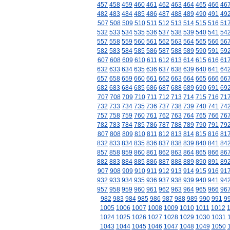
457
458
459
460
461
462
463
464
465
466
46
482
483
484
485
486
487
488
489
490
491
49
507
508
509
510
511
512
513
514
515
516
51
532
533
534
535
536
537
538
539
540
541
54
557
558
559
560
561
562
563
564
565
566
56
582
583
584
585
586
587
588
589
590
591
59
607
608
609
610
611
612
613
614
615
616
61
632
633
634
635
636
637
638
639
640
641
64
657
658
659
660
661
662
663
664
665
666
66
682
683
684
685
686
687
688
689
690
691
69
707
708
709
710
711
712
713
714
715
716
71
732
733
734
735
736
737
738
739
740
741
74
757
758
759
760
761
762
763
764
765
766
76
782
783
784
785
786
787
788
789
790
791
79
807
808
809
810
811
812
813
814
815
816
81
832
833
834
835
836
837
838
839
840
841
84
857
858
859
860
861
862
863
864
865
866
86
882
883
884
885
886
887
888
889
890
891
89
907
908
909
910
911
912
913
914
915
916
91
932
933
934
935
936
937
938
939
940
941
94
957
958
959
960
961
962
963
964
965
966
96
982
983
984
985
986
987
988
989
990
991
9
1005
1006
1007
1008
1009
1010
1011
1012
1024
1025
1026
1027
1028
1029
1030
1031
1043
1044
1045
1046
1047
1048
1049
1050