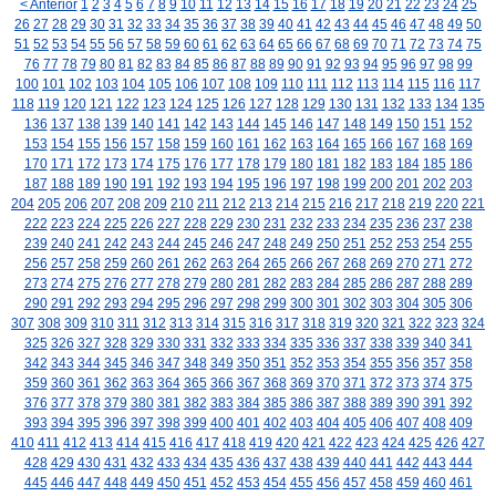
< Anterior
1
2
3
4
5
6
7
8
9
10
11
12
13
14
15
16
17
18
19
20
21
22
23
24
25
26
27
28
29
30
31
32
33
34
35
36
37
38
39
40
41
42
43
44
45
46
47
48
49
50
51
52
53
54
55
56
57
58
59
60
61
62
63
64
65
66
67
68
69
70
71
72
73
74
75
76
77
78
79
80
81
82
83
84
85
86
87
88
89
90
91
92
93
94
95
96
97
98
99
100
101
102
103
104
105
106
107
108
109
110
111
112
113
114
115
116
117
118
119
120
121
122
123
124
125
126
127
128
129
130
131
132
133
134
135
136
137
138
139
140
141
142
143
144
145
146
147
148
149
150
151
152
153
154
155
156
157
158
159
160
161
162
163
164
165
166
167
168
169
170
171
172
173
174
175
176
177
178
179
180
181
182
183
184
185
186
187
188
189
190
191
192
193
194
195
196
197
198
199
200
201
202
203
204
205
206
207
208
209
210
211
212
213
214
215
216
217
218
219
220
221
222
223
224
225
226
227
228
229
230
231
232
233
234
235
236
237
238
239
240
241
242
243
244
245
246
247
248
249
250
251
252
253
254
255
256
257
258
259
260
261
262
263
264
265
266
267
268
269
270
271
272
273
274
275
276
277
278
279
280
281
282
283
284
285
286
287
288
289
290
291
292
293
294
295
296
297
298
299
300
301
302
303
304
305
306
307
308
309
310
311
312
313
314
315
316
317
318
319
320
321
322
323
324
325
326
327
328
329
330
331
332
333
334
335
336
337
338
339
340
341
342
343
344
345
346
347
348
349
350
351
352
353
354
355
356
357
358
359
360
361
362
363
364
365
366
367
368
369
370
371
372
373
374
375
376
377
378
379
380
381
382
383
384
385
386
387
388
389
390
391
392
393
394
395
396
397
398
399
400
401
402
403
404
405
406
407
408
409
410
411
412
413
414
415
416
417
418
419
420
421
422
423
424
425
426
427
428
429
430
431
432
433
434
435
436
437
438
439
440
441
442
443
444
445
446
447
448
449
450
451
452
453
454
455
456
457
458
459
460
461