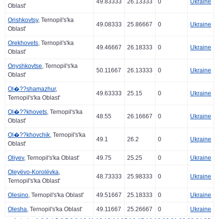
49.83333
26.13333
0
Ukraine
Oblast'
Orishkovtsy
, Ternopil's'ka
49.08333
25.86667
0
Ukraine
Oblast'
Orekhovets
, Ternopil's'ka
49.46667
26.18333
0
Ukraine
Oblast'
Onyshkovtse
, Ternopil's'ka
50.11667
26.13333
0
Ukraine
Oblast'
Ol�??shamazhur
,
49.63333
25.15
0
Ukraine
Ternopil's'ka Oblast'
Ol�??khovets
, Ternopil's'ka
48.55
26.16667
0
Ukraine
Oblast'
Ol�??khovchik
, Ternopil's'ka
49.1
26.2
0
Ukraine
Oblast'
Oliyev
, Ternopil's'ka Oblast'
49.75
25.25
0
Ukraine
Oleyëvo-Korolëvka
,
48.73333
25.98333
0
Ukraine
Ternopil's'ka Oblast'
Olesino
, Ternopil's'ka Oblast'
49.51667
25.18333
0
Ukraine
Olesha
, Ternopil's'ka Oblast'
49.11667
25.26667
0
Ukraine