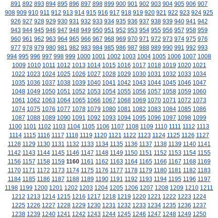
891
892
893
894
895
896
897
898
899
900
901
902
903
904
905
906
907
908
909
910
911
912
913
914
915
916
917
918
919
920
921
922
923
924
925
926
927
928
929
930
931
932
933
934
935
936
937
938
939
940
941
942
943
944
945
946
947
948
949
950
951
952
953
954
955
956
957
958
959
960
961
962
963
964
965
966
967
968
969
970
971
972
973
974
975
976
977
978
979
980
981
982
983
984
985
986
987
988
989
990
991
992
993
994
995
996
997
998
999
1000
1001
1002
1003
1004
1005
1006
1007
1008
1009
1010
1011
1012
1013
1014
1015
1016
1017
1018
1019
1020
1021
1022
1023
1024
1025
1026
1027
1028
1029
1030
1031
1032
1033
1034
1035
1036
1037
1038
1039
1040
1041
1042
1043
1044
1045
1046
1047
1048
1049
1050
1051
1052
1053
1054
1055
1056
1057
1058
1059
1060
1061
1062
1063
1064
1065
1066
1067
1068
1069
1070
1071
1072
1073
1074
1075
1076
1077
1078
1079
1080
1081
1082
1083
1084
1085
1086
1087
1088
1089
1090
1091
1092
1093
1094
1095
1096
1097
1098
1099
1100
1101
1102
1103
1104
1105
1106
1107
1108
1109
1110
1111
1112
1113
1114
1115
1116
1117
1118
1119
1120
1121
1122
1123
1124
1125
1126
1127
1128
1129
1130
1131
1132
1133
1134
1135
1136
1137
1138
1139
1140
1141
1142
1143
1144
1145
1146
1147
1148
1149
1150
1151
1152
1153
1154
1155
1156
1157
1158
1159
1160
1161
1162
1163
1164
1165
1166
1167
1168
1169
1170
1171
1172
1173
1174
1175
1176
1177
1178
1179
1180
1181
1182
1183
1184
1185
1186
1187
1188
1189
1190
1191
1192
1193
1194
1195
1196
1197
1198
1199
1200
1201
1202
1203
1204
1205
1206
1207
1208
1209
1210
1211
1212
1213
1214
1215
1216
1217
1218
1219
1220
1221
1222
1223
1224
1225
1226
1227
1228
1229
1230
1231
1232
1233
1234
1235
1236
1237
1238
1239
1240
1241
1242
1243
1244
1245
1246
1247
1248
1249
1250