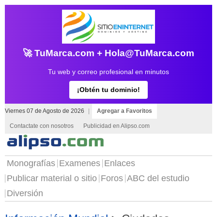
🚀 TuMarca.com + Hola@TuMarca.com
Tu web y correo profesional en minutos
¡Obtén tu dominio!
Viernes 07 de Agosto de 2026
|
Agregar a Favoritos
Contactate con nosotros
Publicidad en Alipso.com
Monografías
Examenes
Enlaces
Publicar material o sitio
Foros
ABC del estudio
Diversión