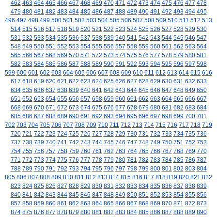
462
463
464
465
466
467
468
469
470
471
472
473
474
475
476
477
478
479
480
481
482
483
484
485
486
487
488
489
490
491
492
493
494
495
496
497
498
499
500
501
502
503
504
505
506
507
508
509
510
511
512
513
514
515
516
517
518
519
520
521
522
523
524
525
526
527
528
529
530
531
532
533
534
535
536
537
538
539
540
541
542
543
544
545
546
547
548
549
550
551
552
553
554
555
556
557
558
559
560
561
562
563
564
565
566
567
568
569
570
571
572
573
574
575
576
577
578
579
580
581
582
583
584
585
586
587
588
589
590
591
592
593
594
595
596
597
598
599
600
601
602
603
604
605
606
607
608
609
610
611
612
613
614
615
616
617
618
619
620
621
622
623
624
625
626
627
628
629
630
631
632
633
634
635
636
637
638
639
640
641
642
643
644
645
646
647
648
649
650
651
652
653
654
655
656
657
658
659
660
661
662
663
664
665
666
667
668
669
670
671
672
673
674
675
676
677
678
679
680
681
682
683
684
685
686
687
688
689
690
691
692
693
694
695
696
697
698
699
700
701
702
703
704
705
706
707
708
709
710
711
712
713
714
715
716
717
718
719
720
721
722
723
724
725
726
727
728
729
730
731
732
733
734
735
736
737
738
739
740
741
742
743
744
745
746
747
748
749
750
751
752
753
754
755
756
757
758
759
760
761
762
763
764
765
766
767
768
769
770
771
772
773
774
775
776
777
778
779
780
781
782
783
784
785
786
787
788
789
790
791
792
793
794
795
796
797
798
799
800
801
802
803
804
805
806
807
808
809
810
811
812
813
814
815
816
817
818
819
820
821
822
823
824
825
826
827
828
829
830
831
832
833
834
835
836
837
838
839
840
841
842
843
844
845
846
847
848
849
850
851
852
853
854
855
856
857
858
859
860
861
862
863
864
865
866
867
868
869
870
871
872
873
874
875
876
877
878
879
880
881
882
883
884
885
886
887
888
889
890