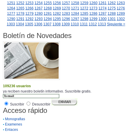
1251
1252
1253
1254
1255
1256
1257
1258
1259
1260
1261
1262
1263
1264
1265
1266
1267
1268
1269
1270
1271
1272
1273
1274
1275
1276
1277
1278
1279
1280
1281
1282
1283
1284
1285
1286
1287
1288
1289
1290
1291
1292
1293
1294
1295
1296
1297
1298
1299
1300
1301
1302
1303
1304
1305
1306
1307
1308
1309
1310
1311
1312
1313
Siguiente >
Boletín de Novedades
109236 usuarios
ya reciben nuestro boletín informativo. Suscribite gratis.
Suscribir
Desuscribir
Acceso rápido
•
Monografias
•
Examenes
•
Enlaces