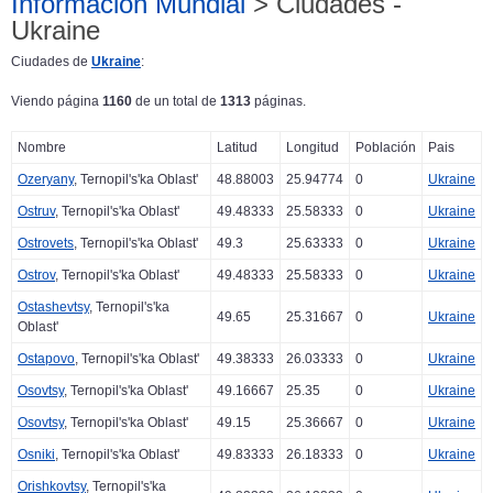
Información Mundial
> Ciudades -
Ukraine
Ciudades de
Ukraine
:
Viendo página
1160
de un total de
1313
páginas.
Nombre
Latitud
Longitud
Población
Pais
Ozeryany
, Ternopil's'ka Oblast'
48.88003
25.94774
0
Ukraine
Ostruv
, Ternopil's'ka Oblast'
49.48333
25.58333
0
Ukraine
Ostrovets
, Ternopil's'ka Oblast'
49.3
25.63333
0
Ukraine
Ostrov
, Ternopil's'ka Oblast'
49.48333
25.58333
0
Ukraine
Ostashevtsy
, Ternopil's'ka
49.65
25.31667
0
Ukraine
Oblast'
Ostapovo
, Ternopil's'ka Oblast'
49.38333
26.03333
0
Ukraine
Osovtsy
, Ternopil's'ka Oblast'
49.16667
25.35
0
Ukraine
Osovtsy
, Ternopil's'ka Oblast'
49.15
25.36667
0
Ukraine
Osniki
, Ternopil's'ka Oblast'
49.83333
26.18333
0
Ukraine
Orishkovtsy
, Ternopil's'ka