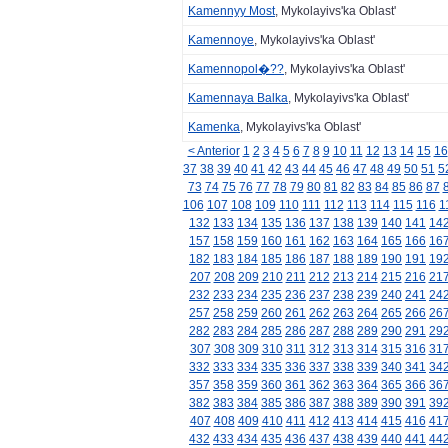
Kamennyy Most
, Mykolayivs'ka Oblast'
Kamennoye
, Mykolayivs'ka Oblast'
Kamennopol�??
, Mykolayivs'ka Oblast'
Kamennaya Balka
, Mykolayivs'ka Oblast'
Kamenka
, Mykolayivs'ka Oblast'
< Anterior
1
2
3
4
5
6
7
8
9
10
11
12
13
14
15
16
37
38
39
40
41
42
43
44
45
46
47
48
49
50
51
5
73
74
75
76
77
78
79
80
81
82
83
84
85
86
87
106
107
108
109
110
111
112
113
114
115
116
1
132
133
134
135
136
137
138
139
140
141
14
157
158
159
160
161
162
163
164
165
166
16
182
183
184
185
186
187
188
189
190
191
19
207
208
209
210
211
212
213
214
215
216
21
232
233
234
235
236
237
238
239
240
241
24
257
258
259
260
261
262
263
264
265
266
26
282
283
284
285
286
287
288
289
290
291
29
307
308
309
310
311
312
313
314
315
316
31
332
333
334
335
336
337
338
339
340
341
34
357
358
359
360
361
362
363
364
365
366
36
382
383
384
385
386
387
388
389
390
391
39
407
408
409
410
411
412
413
414
415
416
41
432
433
434
435
436
437
438
439
440
441
44