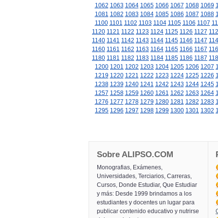
1062
1063
1064
1065
1066
1067
1068
1069
1081
1082
1083
1084
1085
1086
1087
1088
1100
1101
1102
1103
1104
1105
1106
1107
11
1120
1121
1122
1123
1124
1125
1126
1127
11
1140
1141
1142
1143
1144
1145
1146
1147
11
1160
1161
1162
1163
1164
1165
1166
1167
11
1180
1181
1182
1183
1184
1185
1186
1187
11
1200
1201
1202
1203
1204
1205
1206
1207
1219
1220
1221
1222
1223
1224
1225
1226
1238
1239
1240
1241
1242
1243
1244
1245
1257
1258
1259
1260
1261
1262
1263
1264
1276
1277
1278
1279
1280
1281
1282
1283
1295
1296
1297
1298
1299
1300
1301
1302
Sobre ALIPSO.COM
Monografias, Exámenes,
Universidades, Terciarios, Carreras,
Cursos, Donde Estudiar, Que Estudiar
y más: Desde 1999 brindamos a los
estudiantes y docentes un lugar para
publicar contenido educativo y nutrirse