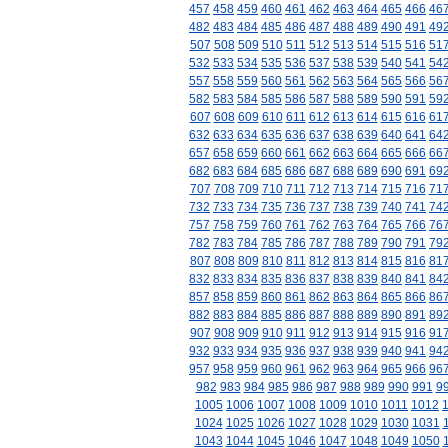
457
458
459
460
461
462
463
464
465
466
46
482
483
484
485
486
487
488
489
490
491
49
507
508
509
510
511
512
513
514
515
516
51
532
533
534
535
536
537
538
539
540
541
54
557
558
559
560
561
562
563
564
565
566
56
582
583
584
585
586
587
588
589
590
591
59
607
608
609
610
611
612
613
614
615
616
61
632
633
634
635
636
637
638
639
640
641
64
657
658
659
660
661
662
663
664
665
666
66
682
683
684
685
686
687
688
689
690
691
69
707
708
709
710
711
712
713
714
715
716
71
732
733
734
735
736
737
738
739
740
741
74
757
758
759
760
761
762
763
764
765
766
76
782
783
784
785
786
787
788
789
790
791
79
807
808
809
810
811
812
813
814
815
816
81
832
833
834
835
836
837
838
839
840
841
84
857
858
859
860
861
862
863
864
865
866
86
882
883
884
885
886
887
888
889
890
891
89
907
908
909
910
911
912
913
914
915
916
91
932
933
934
935
936
937
938
939
940
941
94
957
958
959
960
961
962
963
964
965
966
96
982
983
984
985
986
987
988
989
990
991
9
1005
1006
1007
1008
1009
1010
1011
1012
1024
1025
1026
1027
1028
1029
1030
1031
1043
1044
1045
1046
1047
1048
1049
1050