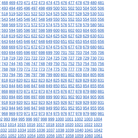
7
468
469
470
471
472
473
474
475
476
477
478
479
480
481
2
493
494
495
496
497
498
499
500
501
502
503
504
505
506
7
518
519
520
521
522
523
524
525
526
527
528
529
530
531
2
543
544
545
546
547
548
549
550
551
552
553
554
555
556
7
568
569
570
571
572
573
574
575
576
577
578
579
580
581
2
593
594
595
596
597
598
599
600
601
602
603
604
605
606
7
618
619
620
621
622
623
624
625
626
627
628
629
630
631
2
643
644
645
646
647
648
649
650
651
652
653
654
655
656
7
668
669
670
671
672
673
674
675
676
677
678
679
680
681
2
693
694
695
696
697
698
699
700
701
702
703
704
705
706
7
718
719
720
721
722
723
724
725
726
727
728
729
730
731
2
743
744
745
746
747
748
749
750
751
752
753
754
755
756
7
768
769
770
771
772
773
774
775
776
777
778
779
780
781
2
793
794
795
796
797
798
799
800
801
802
803
804
805
806
7
818
819
820
821
822
823
824
825
826
827
828
829
830
831
2
843
844
845
846
847
848
849
850
851
852
853
854
855
856
7
868
869
870
871
872
873
874
875
876
877
878
879
880
881
2
893
894
895
896
897
898
899
900
901
902
903
904
905
906
7
918
919
920
921
922
923
924
925
926
927
928
929
930
931
2
943
944
945
946
947
948
949
950
951
952
953
954
955
956
7
968
969
970
971
972
973
974
975
976
977
978
979
980
981
92
993
994
995
996
997
998
999
1000
1001
1002
1003
1004
1013
1014
1015
1016
1017
1018
1019
1020
1021
1022
1023
1032
1033
1034
1035
1036
1037
1038
1039
1040
1041
1042
1051
1052
1053
1054
1055
1056
1057
1058
1059
1060
1061