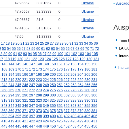
47.96667
30.81667
0
Ukraine
•
Buscador
47.76667
32.33333
0
Ukraine
47.96667
31.6
0
Ukraine
Ausp
47.41667
31.31667
0
Ukraine
47.65
31.83333
0
Ukraine
Tene t
17
18
19
20
21
22
23
24
25
26
27
28
29
30
31
32
33
34
35
36
LA G
2
53
54
55
56
57
58
59
60
61
62
63
64
65
66
67
68
69
70
71
72
88
89
90
91
92
93
94
95
96
97
98
99
100
101
102
103
104
105
Inter
17
118
119
120
121
122
123
124
125
126
127
128
129
130
131
2
143
144
145
146
147
148
149
150
151
152
153
154
155
156
Interc
7
168
169
170
171
172
173
174
175
176
177
178
179
180
181
2
193
194
195
196
197
198
199
200
201
202
203
204
205
206
7
218
219
220
221
222
223
224
225
226
227
228
229
230
231
2
243
244
245
246
247
248
249
250
251
252
253
254
255
256
7
268
269
270
271
272
273
274
275
276
277
278
279
280
281
2
293
294
295
296
297
298
299
300
301
302
303
304
305
306
7
318
319
320
321
322
323
324
325
326
327
328
329
330
331
2
343
344
345
346
347
348
349
350
351
352
353
354
355
356
7
368
369
370
371
372
373
374
375
376
377
378
379
380
381
2
393
394
395
396
397
398
399
400
401
402
403
404
405
406
7
418
419
420
421
422
423
424
425
426
427
428
429
430
431
2
443
444
445
446
447
448
449
450
451
452
453
454
455
456