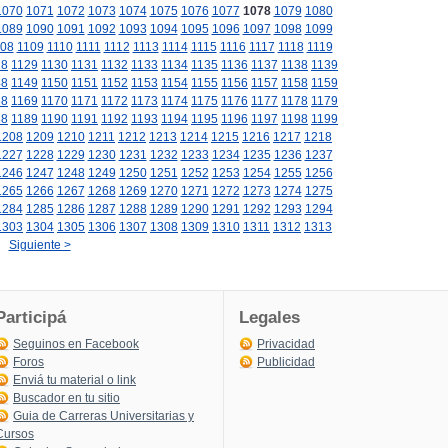
1070
1071
1072
1073
1074
1075
1076
1077
1078
1079
1080
1089
1090
1091
1092
1093
1094
1095
1096
1097
1098
1099
08
1109
1110
1111
1112
1113
1114
1115
1116
1117
1118
1119
28
1129
1130
1131
1132
1133
1134
1135
1136
1137
1138
1139
48
1149
1150
1151
1152
1153
1154
1155
1156
1157
1158
1159
68
1169
1170
1171
1172
1173
1174
1175
1176
1177
1178
1179
88
1189
1190
1191
1192
1193
1194
1195
1196
1197
1198
1199
1208
1209
1210
1211
1212
1213
1214
1215
1216
1217
1218
1227
1228
1229
1230
1231
1232
1233
1234
1235
1236
1237
1246
1247
1248
1249
1250
1251
1252
1253
1254
1255
1256
1265
1266
1267
1268
1269
1270
1271
1272
1273
1274
1275
1284
1285
1286
1287
1288
1289
1290
1291
1292
1293
1294
1303
1304
1305
1306
1307
1308
1309
1310
1311
1312
1313
Siguiente >
Participá
Legales
Seguinos en Facebook
Privacidad
Foros
Publicidad
Enviá tu material o link
Buscador en tu sitio
Guia de Carreras Universitarias y
Cursos