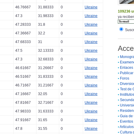
46.76667
31.88333
0
Ukraine
109236 u
47.3
31.98333
0
Ukraine
ya reciben
47.28333
31.8
0
Ukraine
Suscr
47.36667
32.2
0
Ukraine
47.68333
31
0
Ukraine
Acce
47.5
32.13333
0
Ukraine
•
Monogra
47.3
32.68333
0
Ukraine
•
Examen
•
Enlaces
46.61667
31.26667
0
Ukraine
•
Publicar 
46.51667
31.83333
0
Ukraine
•
Foros
•
Diversio
46.71667
31.21667
0
Ukraine
•
Test de 
47.16667
32.05
0
Ukraine
•
Instituto
•
Secunda
47.81667
32.71667
0
Ukraine
•
Universi
•
Residenc
47.98333
31.63333
0
Ukraine
•
Guia de 
47.91667
31.65
0
Ukraine
•
Eventos 
•
Artículo
47.8
31.55
0
Ukraine
•
Cultura