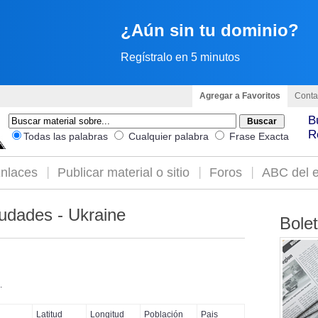
¿Aún sin tu dominio?
Regístralo en 5 minutos
Agregar a Favoritos
Conta
B
R
Todas las palabras
Cualquier palabra
Frase Exacta
nlaces
Publicar material o sitio
Foros
ABC del e
udades - Ukraine
Bole
.
Latitud
Longitud
Población
Pais