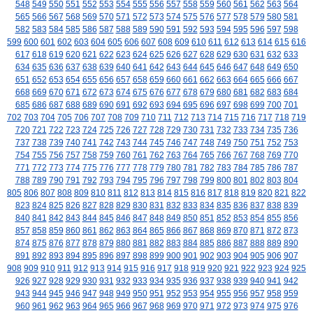
548
549
550
551
552
553
554
555
556
557
558
559
560
561
562
563
564
565
566
567
568
569
570
571
572
573
574
575
576
577
578
579
580
581
582
583
584
585
586
587
588
589
590
591
592
593
594
595
596
597
598
599
600
601
602
603
604
605
606
607
608
609
610
611
612
613
614
615
616
617
618
619
620
621
622
623
624
625
626
627
628
629
630
631
632
633
634
635
636
637
638
639
640
641
642
643
644
645
646
647
648
649
650
651
652
653
654
655
656
657
658
659
660
661
662
663
664
665
666
667
668
669
670
671
672
673
674
675
676
677
678
679
680
681
682
683
684
685
686
687
688
689
690
691
692
693
694
695
696
697
698
699
700
701
702
703
704
705
706
707
708
709
710
711
712
713
714
715
716
717
718
719
720
721
722
723
724
725
726
727
728
729
730
731
732
733
734
735
736
737
738
739
740
741
742
743
744
745
746
747
748
749
750
751
752
753
754
755
756
757
758
759
760
761
762
763
764
765
766
767
768
769
770
771
772
773
774
775
776
777
778
779
780
781
782
783
784
785
786
787
788
789
790
791
792
793
794
795
796
797
798
799
800
801
802
803
804
805
806
807
808
809
810
811
812
813
814
815
816
817
818
819
820
821
822
823
824
825
826
827
828
829
830
831
832
833
834
835
836
837
838
839
840
841
842
843
844
845
846
847
848
849
850
851
852
853
854
855
856
857
858
859
860
861
862
863
864
865
866
867
868
869
870
871
872
873
874
875
876
877
878
879
880
881
882
883
884
885
886
887
888
889
890
891
892
893
894
895
896
897
898
899
900
901
902
903
904
905
906
907
908
909
910
911
912
913
914
915
916
917
918
919
920
921
922
923
924
925
926
927
928
929
930
931
932
933
934
935
936
937
938
939
940
941
942
943
944
945
946
947
948
949
950
951
952
953
954
955
956
957
958
959
960
961
962
963
964
965
966
967
968
969
970
971
972
973
974
975
976