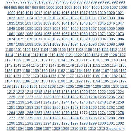
977
978
979
980
981
982
983
984
985
986
987
988
989
990
991
992
993
994
995
996
997
998
999
1000
1001
1002
1003
1004
1005
1006
1007
1008
1009
1010
1011
1012
1013
1014
1015
1016
1017
1018
1019
1020
1021
1022
1023
1024
1025
1026
1027
1028
1029
1030
1031
1032
1033
1034
1035
1036
1037
1038
1039
1040
1041
1042
1043
1044
1045
1046
1047
1048
1049
1050
1051
1052
1053
1054
1055
1056
1057
1058
1059
1060
1061
1062
1063
1064
1065
1066
1067
1068
1069
1070
1071
1072
1073
1074
1075
1076
1077
1078
1079
1080
1081
1082
1083
1084
1085
1086
1087
1088
1089
1090
1091
1092
1093
1094
1095
1096
1097
1098
1099
1100
1101
1102
1103
1104
1105
1106
1107
1108
1109
1110
1111
1112
1113
1114
1115
1116
1117
1118
1119
1120
1121
1122
1123
1124
1125
1126
1127
1128
1129
1130
1131
1132
1133
1134
1135
1136
1137
1138
1139
1140
1141
1142
1143
1144
1145
1146
1147
1148
1149
1150
1151
1152
1153
1154
1155
1156
1157
1158
1159
1160
1161
1162
1163
1164
1165
1166
1167
1168
1169
1170
1171
1172
1173
1174
1175
1176
1177
1178
1179
1180
1181
1182
1183
1184
1185
1186
1187
1188
1189
1190
1191
1192
1193
1194
1195
1196
1197
1198
1199
1200
1201
1202
1203
1204
1205
1206
1207
1208
1209
1210
1211
1212
1213
1214
1215
1216
1217
1218
1219
1220
1221
1222
1223
1224
1225
1226
1227
1228
1229
1230
1231
1232
1233
1234
1235
1236
1237
1238
1239
1240
1241
1242
1243
1244
1245
1246
1247
1248
1249
1250
1251
1252
1253
1254
1255
1256
1257
1258
1259
1260
1261
1262
1263
1264
1265
1266
1267
1268
1269
1270
1271
1272
1273
1274
1275
1276
1277
1278
1279
1280
1281
1282
1283
1284
1285
1286
1287
1288
1289
1290
1291
1292
1293
1294
1295
1296
1297
1298
1299
1300
1301
1302
1303
1304
1305
1306
1307
1308
1309
1310
1311
1312
1313
Siguiente >