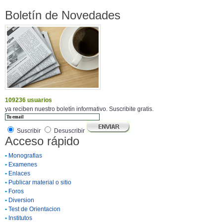
Boletín de Novedades
109236 usuarios
ya reciben nuestro boletín informativo. Suscribite gratis.
Suscribir
Desuscribir
Acceso rápido
•
Monografias
•
Examenes
•
Enlaces
•
Publicar material o sitio
•
Foros
•
Diversion
•
Test de Orientacion
•
Institutos