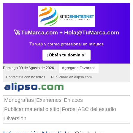
🚀 TuMarca.com + Hola@TuMarca.com
Tu web y correo profesional en minutos
¡Obtén tu dominio!
Domingo 09 de Agosto de 2026
|
Agregar a Favoritos
Contactate con nosotros
Publicidad en Alipso.com
Monografías
Examenes
Enlaces
Publicar material o sitio
Foros
ABC del estudio
Diversión