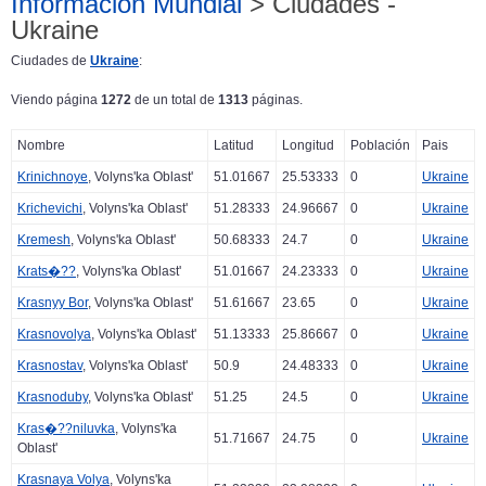
Información Mundial
> Ciudades -
Ukraine
Ciudades de
Ukraine
:
Viendo página
1272
de un total de
1313
páginas.
Nombre
Latitud
Longitud
Población
Pais
Krinichnoye
, Volyns'ka Oblast'
51.01667
25.53333
0
Ukraine
Krichevichi
, Volyns'ka Oblast'
51.28333
24.96667
0
Ukraine
Kremesh
, Volyns'ka Oblast'
50.68333
24.7
0
Ukraine
Krats�??
, Volyns'ka Oblast'
51.01667
24.23333
0
Ukraine
Krasnyy Bor
, Volyns'ka Oblast'
51.61667
23.65
0
Ukraine
Krasnovolya
, Volyns'ka Oblast'
51.13333
25.86667
0
Ukraine
Krasnostav
, Volyns'ka Oblast'
50.9
24.48333
0
Ukraine
Krasnoduby
, Volyns'ka Oblast'
51.25
24.5
0
Ukraine
Kras�??niluvka
, Volyns'ka
51.71667
24.75
0
Ukraine
Oblast'
Krasnaya Volya
, Volyns'ka