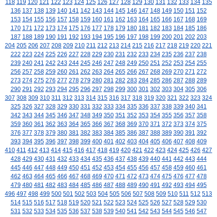
118
119
120
121
122
123
124
125
126
127
128
129
130
131
132
133
134
135
136
137
138
139
140
141
142
143
144
145
146
147
148
149
150
151
152
153
154
155
156
157
158
159
160
161
162
163
164
165
166
167
168
169
170
171
172
173
174
175
176
177
178
179
180
181
182
183
184
185
186
187
188
189
190
191
192
193
194
195
196
197
198
199
200
201
202
203
204
205
206
207
208
209
210
211
212
213
214
215
216
217
218
219
220
221
222
223
224
225
226
227
228
229
230
231
232
233
234
235
236
237
238
239
240
241
242
243
244
245
246
247
248
249
250
251
252
253
254
255
256
257
258
259
260
261
262
263
264
265
266
267
268
269
270
271
272
273
274
275
276
277
278
279
280
281
282
283
284
285
286
287
288
289
290
291
292
293
294
295
296
297
298
299
300
301
302
303
304
305
306
307
308
309
310
311
312
313
314
315
316
317
318
319
320
321
322
323
324
325
326
327
328
329
330
331
332
333
334
335
336
337
338
339
340
341
342
343
344
345
346
347
348
349
350
351
352
353
354
355
356
357
358
359
360
361
362
363
364
365
366
367
368
369
370
371
372
373
374
375
376
377
378
379
380
381
382
383
384
385
386
387
388
389
390
391
392
393
394
395
396
397
398
399
400
401
402
403
404
405
406
407
408
409
410
411
412
413
414
415
416
417
418
419
420
421
422
423
424
425
426
427
428
429
430
431
432
433
434
435
436
437
438
439
440
441
442
443
444
445
446
447
448
449
450
451
452
453
454
455
456
457
458
459
460
461
462
463
464
465
466
467
468
469
470
471
472
473
474
475
476
477
478
479
480
481
482
483
484
485
486
487
488
489
490
491
492
493
494
495
496
497
498
499
500
501
502
503
504
505
506
507
508
509
510
511
512
513
514
515
516
517
518
519
520
521
522
523
524
525
526
527
528
529
530
531
532
533
534
535
536
537
538
539
540
541
542
543
544
545
546
547