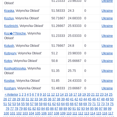
51.23333
23.98333
0
Ukraine
Oblast'
Kraska
, Volyns'ka Oblast'
51.58333
24.3
0
Ukraine
Kozluv
, Volyns'ka Oblast'
50.71667
24.68333
0
Ukraine
Kozlinichi
, Volyns'ka Oblast'
51.26667
25.93333
0
Ukraine
Koz�??liniche
, Volyns'ka
51.23333
25.03333
0
Ukraine
Oblast'
Kotush
, Volyns'ka Oblast'
51.76667
24.8
0
Ukraine
Kotsyury
, Volyns'ka Oblast'
51.2
23.98333
0
Ukraine
Kotov
, Volyns'ka Oblast'
50.8
25.66667
0
Ukraine
Kostyukhnovka
, Volyns'ka
51.35
25.75
0
Ukraine
Oblast'
Kositse
, Volyns'ka Oblast'
51.85
24.43333
0
Ukraine
Koshary
, Volyns'ka Oblast'
51.48333
23.66667
0
Ukraine
< Anterior
1
2
3
4
5
6
7
8
9
10
11
12
13
14
15
16
17
18
19
20
21
22
23
24
25
26
27
28
29
30
31
32
33
34
35
36
37
38
39
40
41
42
43
44
45
46
47
48
49
50
51
52
53
54
55
56
57
58
59
60
61
62
63
64
65
66
67
68
69
70
71
72
73
74
75
76
77
78
79
80
81
82
83
84
85
86
87
88
89
90
91
92
93
94
95
96
97
98
99
100
101
102
103
104
105
106
107
108
109
110
111
112
113
114
115
116
117