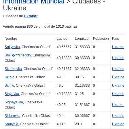
Información Mundial
> Ciudades -
Ukraine
Ciudades de
Ukraine
:
Viendo página
830
de un total de
1313
páginas.
Nombre
Latitud
Longitud
Población
Pais
Sofiyevka
, Cherkas'ka Oblast'
49.56667
31.58333
0
Ukraine
Smil�??chentsy
, Cherkas'ka
49.18333
30.83333
0
Ukraine
Oblast'
Skorikovka
, Cherkas'ka Oblast'
49.81667
32.08333
0
Ukraine
Skibin
, Cherkas'ka Oblast'
49.3
30.15
0
Ukraine
Sitniki
, Cherkas'ka Oblast'
49.5
31.13333
0
Ukraine
Sinyavka
, Cherkas'ka Oblast'
49.73333
31.25
0
Ukraine
Signayevka
, Cherkas'ka
49.05
31.51667
0
Ukraine
Oblast'
Sidorovka
, Cherkas'ka Oblast'
49.4
30.96667
0
Ukraine
Shulyaki
, Cherkas'ka Oblast'
49.15
29.9
0
Ukraine