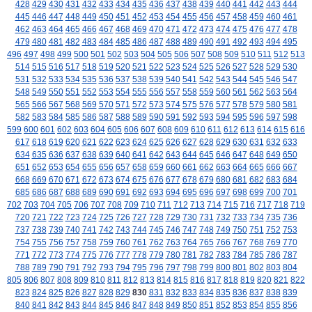
428
429
430
431
432
433
434
435
436
437
438
439
440
441
442
443
444
445
446
447
448
449
450
451
452
453
454
455
456
457
458
459
460
461
462
463
464
465
466
467
468
469
470
471
472
473
474
475
476
477
478
479
480
481
482
483
484
485
486
487
488
489
490
491
492
493
494
495
496
497
498
499
500
501
502
503
504
505
506
507
508
509
510
511
512
513
514
515
516
517
518
519
520
521
522
523
524
525
526
527
528
529
530
531
532
533
534
535
536
537
538
539
540
541
542
543
544
545
546
547
548
549
550
551
552
553
554
555
556
557
558
559
560
561
562
563
564
565
566
567
568
569
570
571
572
573
574
575
576
577
578
579
580
581
582
583
584
585
586
587
588
589
590
591
592
593
594
595
596
597
598
599
600
601
602
603
604
605
606
607
608
609
610
611
612
613
614
615
616
617
618
619
620
621
622
623
624
625
626
627
628
629
630
631
632
633
634
635
636
637
638
639
640
641
642
643
644
645
646
647
648
649
650
651
652
653
654
655
656
657
658
659
660
661
662
663
664
665
666
667
668
669
670
671
672
673
674
675
676
677
678
679
680
681
682
683
684
685
686
687
688
689
690
691
692
693
694
695
696
697
698
699
700
701
702
703
704
705
706
707
708
709
710
711
712
713
714
715
716
717
718
719
720
721
722
723
724
725
726
727
728
729
730
731
732
733
734
735
736
737
738
739
740
741
742
743
744
745
746
747
748
749
750
751
752
753
754
755
756
757
758
759
760
761
762
763
764
765
766
767
768
769
770
771
772
773
774
775
776
777
778
779
780
781
782
783
784
785
786
787
788
789
790
791
792
793
794
795
796
797
798
799
800
801
802
803
804
805
806
807
808
809
810
811
812
813
814
815
816
817
818
819
820
821
822
823
824
825
826
827
828
829
830
831
832
833
834
835
836
837
838
839
840
841
842
843
844
845
846
847
848
849
850
851
852
853
854
855
856