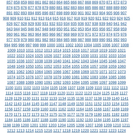
857
858
859
860
861
862
863
864
865
866
867
868
869
870
871
872
873
874
875
876
877
878
879
880
881
882
883
884
885
886
887
888
889
890
891
892
893
894
895
896
897
898
899
900
901
902
903
904
905
906
907
908
909
910
911
912
913
914
915
916
917
918
919
920
921
922
923
924
925
926
927
928
929
930
931
932
933
934
935
936
937
938
939
940
941
942
943
944
945
946
947
948
949
950
951
952
953
954
955
956
957
958
959
960
961
962
963
964
965
966
967
968
969
970
971
972
973
974
975
976
977
978
979
980
981
982
983
984
985
986
987
988
989
990
991
992
993
994
995
996
997
998
999
1000
1001
1002
1003
1004
1005
1006
1007
1008
1009
1010
1011
1012
1013
1014
1015
1016
1017
1018
1019
1020
1021
1022
1023
1024
1025
1026
1027
1028
1029
1030
1031
1032
1033
1034
1035
1036
1037
1038
1039
1040
1041
1042
1043
1044
1045
1046
1047
1048
1049
1050
1051
1052
1053
1054
1055
1056
1057
1058
1059
1060
1061
1062
1063
1064
1065
1066
1067
1068
1069
1070
1071
1072
1073
1074
1075
1076
1077
1078
1079
1080
1081
1082
1083
1084
1085
1086
1087
1088
1089
1090
1091
1092
1093
1094
1095
1096
1097
1098
1099
1100
1101
1102
1103
1104
1105
1106
1107
1108
1109
1110
1111
1112
1113
1114
1115
1116
1117
1118
1119
1120
1121
1122
1123
1124
1125
1126
1127
1128
1129
1130
1131
1132
1133
1134
1135
1136
1137
1138
1139
1140
1141
1142
1143
1144
1145
1146
1147
1148
1149
1150
1151
1152
1153
1154
1155
1156
1157
1158
1159
1160
1161
1162
1163
1164
1165
1166
1167
1168
1169
1170
1171
1172
1173
1174
1175
1176
1177
1178
1179
1180
1181
1182
1183
1184
1185
1186
1187
1188
1189
1190
1191
1192
1193
1194
1195
1196
1197
1198
1199
1200
1201
1202
1203
1204
1205
1206
1207
1208
1209
1210
1211
1212
1213
1214
1215
1216
1217
1218
1219
1220
1221
1222
1223
1224