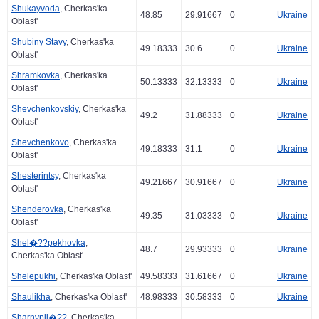
Shukayvoda
, Cherkas'ka
48.85
29.91667
0
Ukraine
Oblast'
Shubiny Stavy
, Cherkas'ka
49.18333
30.6
0
Ukraine
Oblast'
Shramkovka
, Cherkas'ka
50.13333
32.13333
0
Ukraine
Oblast'
Shevchenkovskiy
, Cherkas'ka
49.2
31.88333
0
Ukraine
Oblast'
Shevchenkovo
, Cherkas'ka
49.18333
31.1
0
Ukraine
Oblast'
Shesterintsy
, Cherkas'ka
49.21667
30.91667
0
Ukraine
Oblast'
Shenderovka
, Cherkas'ka
49.35
31.03333
0
Ukraine
Oblast'
Shel�??pekhovka
,
48.7
29.93333
0
Ukraine
Cherkas'ka Oblast'
Shelepukhi
, Cherkas'ka Oblast'
49.58333
31.61667
0
Ukraine
Shaulikha
, Cherkas'ka Oblast'
48.98333
30.58333
0
Ukraine
Sharnypil�??
, Cherkas'ka