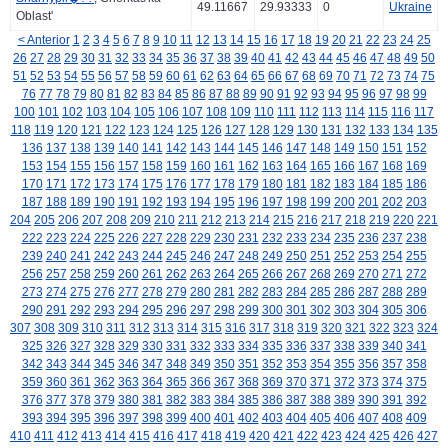
49.11667
29.93333
0
Ukraine
Oblast'
< Anterior
1
2
3
4
5
6
7
8
9
10
11
12
13
14
15
16
17
18
19
20
21
22
23
24
25
26
27
28
29
30
31
32
33
34
35
36
37
38
39
40
41
42
43
44
45
46
47
48
49
50
51
52
53
54
55
56
57
58
59
60
61
62
63
64
65
66
67
68
69
70
71
72
73
74
75
76
77
78
79
80
81
82
83
84
85
86
87
88
89
90
91
92
93
94
95
96
97
98
99
100
101
102
103
104
105
106
107
108
109
110
111
112
113
114
115
116
117
118
119
120
121
122
123
124
125
126
127
128
129
130
131
132
133
134
135
136
137
138
139
140
141
142
143
144
145
146
147
148
149
150
151
152
153
154
155
156
157
158
159
160
161
162
163
164
165
166
167
168
169
170
171
172
173
174
175
176
177
178
179
180
181
182
183
184
185
186
187
188
189
190
191
192
193
194
195
196
197
198
199
200
201
202
203
204
205
206
207
208
209
210
211
212
213
214
215
216
217
218
219
220
221
222
223
224
225
226
227
228
229
230
231
232
233
234
235
236
237
238
239
240
241
242
243
244
245
246
247
248
249
250
251
252
253
254
255
256
257
258
259
260
261
262
263
264
265
266
267
268
269
270
271
272
273
274
275
276
277
278
279
280
281
282
283
284
285
286
287
288
289
290
291
292
293
294
295
296
297
298
299
300
301
302
303
304
305
306
307
308
309
310
311
312
313
314
315
316
317
318
319
320
321
322
323
324
325
326
327
328
329
330
331
332
333
334
335
336
337
338
339
340
341
342
343
344
345
346
347
348
349
350
351
352
353
354
355
356
357
358
359
360
361
362
363
364
365
366
367
368
369
370
371
372
373
374
375
376
377
378
379
380
381
382
383
384
385
386
387
388
389
390
391
392
393
394
395
396
397
398
399
400
401
402
403
404
405
406
407
408
409
410
411
412
413
414
415
416
417
418
419
420
421
422
423
424
425
426
427