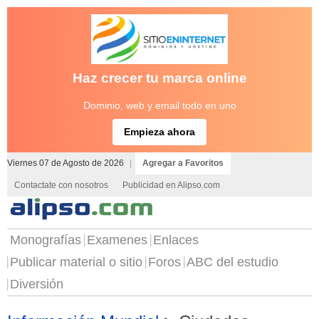
Haz crecer tu marca online
Dominio, web y email todo en uno
Empieza ahora
Viernes 07 de Agosto de 2026
|
Agregar a Favoritos
Contactate con nosotros
Publicidad en Alipso.com
Monografías
Examenes
Enlaces
Publicar material o sitio
Foros
ABC del estudio
Diversión