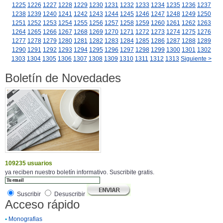
1225
1226
1227
1228
1229
1230
1231
1232
1233
1234
1235
1236
1237
1238
1239
1240
1241
1242
1243
1244
1245
1246
1247
1248
1249
1250
1251
1252
1253
1254
1255
1256
1257
1258
1259
1260
1261
1262
1263
1264
1265
1266
1267
1268
1269
1270
1271
1272
1273
1274
1275
1276
1277
1278
1279
1280
1281
1282
1283
1284
1285
1286
1287
1288
1289
1290
1291
1292
1293
1294
1295
1296
1297
1298
1299
1300
1301
1302
1303
1304
1305
1306
1307
1308
1309
1310
1311
1312
1313
Siguiente >
Boletín de Novedades
109235 usuarios
ya reciben nuestro boletín informativo. Suscribite gratis.
Suscribir
Desuscribir
Acceso rápido
•
Monografias