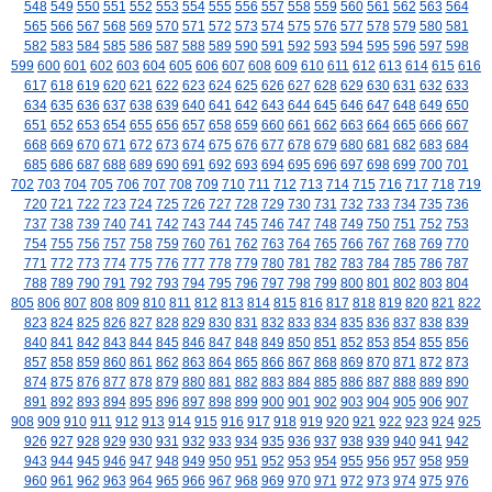
548
549
550
551
552
553
554
555
556
557
558
559
560
561
562
563
564
565
566
567
568
569
570
571
572
573
574
575
576
577
578
579
580
581
582
583
584
585
586
587
588
589
590
591
592
593
594
595
596
597
598
599
600
601
602
603
604
605
606
607
608
609
610
611
612
613
614
615
616
617
618
619
620
621
622
623
624
625
626
627
628
629
630
631
632
633
634
635
636
637
638
639
640
641
642
643
644
645
646
647
648
649
650
651
652
653
654
655
656
657
658
659
660
661
662
663
664
665
666
667
668
669
670
671
672
673
674
675
676
677
678
679
680
681
682
683
684
685
686
687
688
689
690
691
692
693
694
695
696
697
698
699
700
701
702
703
704
705
706
707
708
709
710
711
712
713
714
715
716
717
718
719
720
721
722
723
724
725
726
727
728
729
730
731
732
733
734
735
736
737
738
739
740
741
742
743
744
745
746
747
748
749
750
751
752
753
754
755
756
757
758
759
760
761
762
763
764
765
766
767
768
769
770
771
772
773
774
775
776
777
778
779
780
781
782
783
784
785
786
787
788
789
790
791
792
793
794
795
796
797
798
799
800
801
802
803
804
805
806
807
808
809
810
811
812
813
814
815
816
817
818
819
820
821
822
823
824
825
826
827
828
829
830
831
832
833
834
835
836
837
838
839
840
841
842
843
844
845
846
847
848
849
850
851
852
853
854
855
856
857
858
859
860
861
862
863
864
865
866
867
868
869
870
871
872
873
874
875
876
877
878
879
880
881
882
883
884
885
886
887
888
889
890
891
892
893
894
895
896
897
898
899
900
901
902
903
904
905
906
907
908
909
910
911
912
913
914
915
916
917
918
919
920
921
922
923
924
925
926
927
928
929
930
931
932
933
934
935
936
937
938
939
940
941
942
943
944
945
946
947
948
949
950
951
952
953
954
955
956
957
958
959
960
961
962
963
964
965
966
967
968
969
970
971
972
973
974
975
976