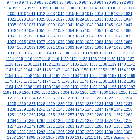
977
978
979
980
981
982
983
984
985
986
987
988
989
990
991
992
993
994
995
996
997
998
999
1000
1001
1002
1003
1004
1005
1006
1007
1008
1009
1010
1011
1012
1013
1014
1015
1016
1017
1018
1019
1020
1021
1022
1023
1024
1025
1026
1027
1028
1029
1030
1031
1032
1033
1034
1035
1036
1037
1038
1039
1040
1041
1042
1043
1044
1045
1046
1047
1048
1049
1050
1051
1052
1053
1054
1055
1056
1057
1058
1059
1060
1061
1062
1063
1064
1065
1066
1067
1068
1069
1070
1071
1072
1073
1074
1075
1076
1077
1078
1079
1080
1081
1082
1083
1084
1085
1086
1087
1088
1089
1090
1091
1092
1093
1094
1095
1096
1097
1098
1099
1100
1101
1102
1103
1104
1105
1106
1107
1108
1109
1110
1111
1112
1113
1114
1115
1116
1117
1118
1119
1120
1121
1122
1123
1124
1125
1126
1127
1128
1129
1130
1131
1132
1133
1134
1135
1136
1137
1138
1139
1140
1141
1142
1143
1144
1145
1146
1147
1148
1149
1150
1151
1152
1153
1154
1155
1156
1157
1158
1159
1160
1161
1162
1163
1164
1165
1166
1167
1168
1169
1170
1171
1172
1173
1174
1175
1176
1177
1178
1179
1180
1181
1182
1183
1184
1185
1186
1187
1188
1189
1190
1191
1192
1193
1194
1195
1196
1197
1198
1199
1200
1201
1202
1203
1204
1205
1206
1207
1208
1209
1210
1211
1212
1213
1214
1215
1216
1217
1218
1219
1220
1221
1222
1223
1224
1225
1226
1227
1228
1229
1230
1231
1232
1233
1234
1235
1236
1237
1238
1239
1240
1241
1242
1243
1244
1245
1246
1247
1248
1249
1250
1251
1252
1253
1254
1255
1256
1257
1258
1259
1260
1261
1262
1263
1264
1265
1266
1267
1268
1269
1270
1271
1272
1273
1274
1275
1276
1277
1278
1279
1280
1281
1282
1283
1284
1285
1286
1287
1288
1289
1290
1291
1292
1293
1294
1295
1296
1297
1298
1299
1300
1301
1302
1303
1304
1305
1306
1307
1308
1309
1310
1311
1312
1313
Siguiente >