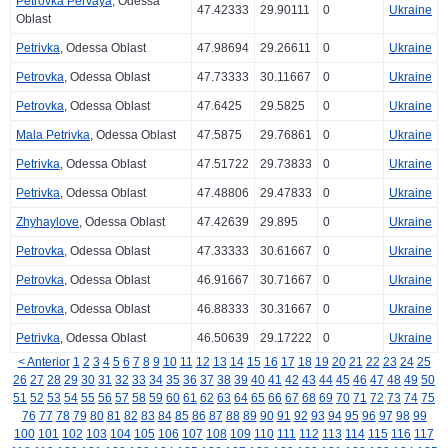
Petrovka Pervaya
, Odessa
47.42333
29.90111
0
Ukraine
Oblast
Petrivka
, Odessa Oblast
47.98694
29.26611
0
Ukraine
Petrovka
, Odessa Oblast
47.73333
30.11667
0
Ukraine
Petrovka
, Odessa Oblast
47.6425
29.5825
0
Ukraine
Mala Petrivka
, Odessa Oblast
47.5875
29.76861
0
Ukraine
Petrivka
, Odessa Oblast
47.51722
29.73833
0
Ukraine
Petrivka
, Odessa Oblast
47.48806
29.47833
0
Ukraine
Zhyhaylove
, Odessa Oblast
47.42639
29.895
0
Ukraine
Petrovka
, Odessa Oblast
47.33333
30.61667
0
Ukraine
Petrovka
, Odessa Oblast
46.91667
30.71667
0
Ukraine
Petrovka
, Odessa Oblast
46.88333
30.31667
0
Ukraine
Petrivka
, Odessa Oblast
46.50639
29.17222
0
Ukraine
< Anterior
1
2
3
4
5
6
7
8
9
10
11
12
13
14
15
16
17
18
19
20
21
22
23
24
25
26
27
28
29
30
31
32
33
34
35
36
37
38
39
40
41
42
43
44
45
46
47
48
49
50
51
52
53
54
55
56
57
58
59
60
61
62
63
64
65
66
67
68
69
70
71
72
73
74
75
76
77
78
79
80
81
82
83
84
85
86
87
88
89
90
91
92
93
94
95
96
97
98
99
100
101
102
103
104
105
106
107
108
109
110
111
112
113
114
115
116
117