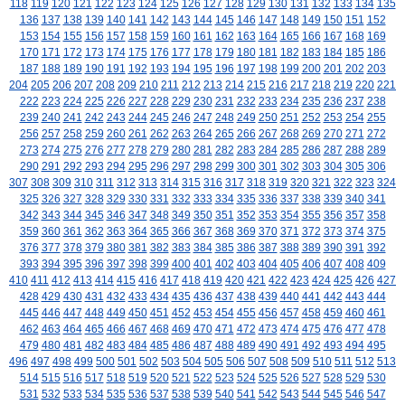
118
119
120
121
122
123
124
125
126
127
128
129
130
131
132
133
134
135
136
137
138
139
140
141
142
143
144
145
146
147
148
149
150
151
152
153
154
155
156
157
158
159
160
161
162
163
164
165
166
167
168
169
170
171
172
173
174
175
176
177
178
179
180
181
182
183
184
185
186
187
188
189
190
191
192
193
194
195
196
197
198
199
200
201
202
203
204
205
206
207
208
209
210
211
212
213
214
215
216
217
218
219
220
221
222
223
224
225
226
227
228
229
230
231
232
233
234
235
236
237
238
239
240
241
242
243
244
245
246
247
248
249
250
251
252
253
254
255
256
257
258
259
260
261
262
263
264
265
266
267
268
269
270
271
272
273
274
275
276
277
278
279
280
281
282
283
284
285
286
287
288
289
290
291
292
293
294
295
296
297
298
299
300
301
302
303
304
305
306
307
308
309
310
311
312
313
314
315
316
317
318
319
320
321
322
323
324
325
326
327
328
329
330
331
332
333
334
335
336
337
338
339
340
341
342
343
344
345
346
347
348
349
350
351
352
353
354
355
356
357
358
359
360
361
362
363
364
365
366
367
368
369
370
371
372
373
374
375
376
377
378
379
380
381
382
383
384
385
386
387
388
389
390
391
392
393
394
395
396
397
398
399
400
401
402
403
404
405
406
407
408
409
410
411
412
413
414
415
416
417
418
419
420
421
422
423
424
425
426
427
428
429
430
431
432
433
434
435
436
437
438
439
440
441
442
443
444
445
446
447
448
449
450
451
452
453
454
455
456
457
458
459
460
461
462
463
464
465
466
467
468
469
470
471
472
473
474
475
476
477
478
479
480
481
482
483
484
485
486
487
488
489
490
491
492
493
494
495
496
497
498
499
500
501
502
503
504
505
506
507
508
509
510
511
512
513
514
515
516
517
518
519
520
521
522
523
524
525
526
527
528
529
530
531
532
533
534
535
536
537
538
539
540
541
542
543
544
545
546
547