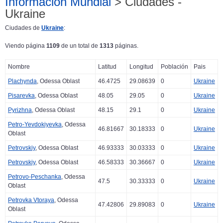
Información Mundial
> Ciudades -
Ukraine
Ciudades de
Ukraine
:
Viendo página
1109
de un total de
1313
páginas.
Nombre
Latitud
Longitud
Población
Pais
Plachynda
, Odessa Oblast
46.4725
29.08639
0
Ukraine
Pisarevka
, Odessa Oblast
48.05
29.05
0
Ukraine
Pyrizhna
, Odessa Oblast
48.15
29.1
0
Ukraine
Petro-Yevdokiyevka
, Odessa
46.81667
30.18333
0
Ukraine
Oblast
Petrovskiy
, Odessa Oblast
46.93333
30.03333
0
Ukraine
Petrovskiy
, Odessa Oblast
46.58333
30.36667
0
Ukraine
Petrovo-Peschanka
, Odessa
47.5
30.33333
0
Ukraine
Oblast
Petrovka Vtoraya
, Odessa
47.42806
29.89083
0
Ukraine
Oblast