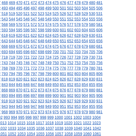
7
468
469
470
471
472
473
474
475
476
477
478
479
480
481
2
493
494
495
496
497
498
499
500
501
502
503
504
505
506
7
518
519
520
521
522
523
524
525
526
527
528
529
530
531
2
543
544
545
546
547
548
549
550
551
552
553
554
555
556
7
568
569
570
571
572
573
574
575
576
577
578
579
580
581
2
593
594
595
596
597
598
599
600
601
602
603
604
605
606
7
618
619
620
621
622
623
624
625
626
627
628
629
630
631
2
643
644
645
646
647
648
649
650
651
652
653
654
655
656
7
668
669
670
671
672
673
674
675
676
677
678
679
680
681
2
693
694
695
696
697
698
699
700
701
702
703
704
705
706
7
718
719
720
721
722
723
724
725
726
727
728
729
730
731
2
743
744
745
746
747
748
749
750
751
752
753
754
755
756
7
768
769
770
771
772
773
774
775
776
777
778
779
780
781
2
793
794
795
796
797
798
799
800
801
802
803
804
805
806
7
818
819
820
821
822
823
824
825
826
827
828
829
830
831
2
843
844
845
846
847
848
849
850
851
852
853
854
855
856
7
868
869
870
871
872
873
874
875
876
877
878
879
880
881
2
893
894
895
896
897
898
899
900
901
902
903
904
905
906
7
918
919
920
921
922
923
924
925
926
927
928
929
930
931
2
943
944
945
946
947
948
949
950
951
952
953
954
955
956
7
968
969
970
971
972
973
974
975
976
977
978
979
980
981
92
993
994
995
996
997
998
999
1000
1001
1002
1003
1004
1013
1014
1015
1016
1017
1018
1019
1020
1021
1022
1023
1032
1033
1034
1035
1036
1037
1038
1039
1040
1041
1042
1051
1052
1053
1054
1055
1056
1057
1058
1059
1060
1061