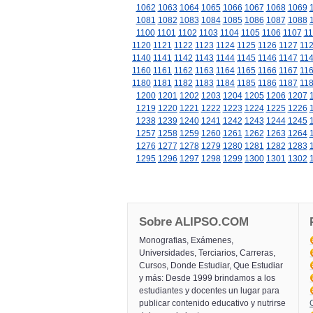
1062
1063
1064
1065
1066
1067
1068
1069
1081
1082
1083
1084
1085
1086
1087
1088
1100
1101
1102
1103
1104
1105
1106
1107
11
1120
1121
1122
1123
1124
1125
1126
1127
11
1140
1141
1142
1143
1144
1145
1146
1147
11
1160
1161
1162
1163
1164
1165
1166
1167
11
1180
1181
1182
1183
1184
1185
1186
1187
11
1200
1201
1202
1203
1204
1205
1206
1207
1219
1220
1221
1222
1223
1224
1225
1226
1238
1239
1240
1241
1242
1243
1244
1245
1257
1258
1259
1260
1261
1262
1263
1264
1276
1277
1278
1279
1280
1281
1282
1283
1295
1296
1297
1298
1299
1300
1301
1302
Sobre ALIPSO.COM
Monografias, Exámenes,
Universidades, Terciarios, Carreras,
Cursos, Donde Estudiar, Que Estudiar
y más: Desde 1999 brindamos a los
estudiantes y docentes un lugar para
publicar contenido educativo y nutrirse