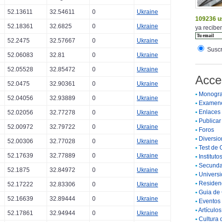
52.13611
32.54611
0
Ukraine
109236 u
52.18361
32.6825
0
Ukraine
ya reciben
52.2475
32.57667
0
Ukraine
Suscr
52.06083
32.81
0
Ukraine
52.05528
32.85472
0
Ukraine
Acce
52.0475
32.90361
0
Ukraine
•
Monogra
52.04056
32.93889
0
Ukraine
•
Examen
•
Enlaces
52.02056
32.77278
0
Ukraine
•
Publicar 
52.00972
32.79722
0
Ukraine
•
Foros
•
Diversio
52.00306
32.77028
0
Ukraine
•
Test de 
52.17639
32.77889
0
Ukraine
•
Instituto
•
Secunda
52.1875
32.84972
0
Ukraine
•
Universi
•
Residenc
52.17222
32.83306
0
Ukraine
•
Guia de 
52.16639
32.89444
0
Ukraine
•
Eventos 
•
Artículo
52.17861
32.94944
0
Ukraine
•
Cultura