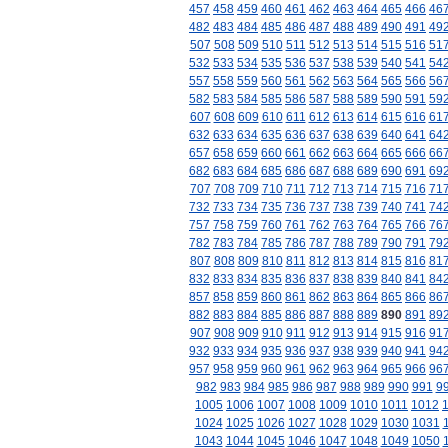
457
458
459
460
461
462
463
464
465
466
46
482
483
484
485
486
487
488
489
490
491
49
507
508
509
510
511
512
513
514
515
516
51
532
533
534
535
536
537
538
539
540
541
54
557
558
559
560
561
562
563
564
565
566
56
582
583
584
585
586
587
588
589
590
591
59
607
608
609
610
611
612
613
614
615
616
61
632
633
634
635
636
637
638
639
640
641
64
657
658
659
660
661
662
663
664
665
666
66
682
683
684
685
686
687
688
689
690
691
69
707
708
709
710
711
712
713
714
715
716
71
732
733
734
735
736
737
738
739
740
741
74
757
758
759
760
761
762
763
764
765
766
76
782
783
784
785
786
787
788
789
790
791
79
807
808
809
810
811
812
813
814
815
816
81
832
833
834
835
836
837
838
839
840
841
84
857
858
859
860
861
862
863
864
865
866
86
882
883
884
885
886
887
888
889
890
891
89
907
908
909
910
911
912
913
914
915
916
91
932
933
934
935
936
937
938
939
940
941
94
957
958
959
960
961
962
963
964
965
966
96
982
983
984
985
986
987
988
989
990
991
9
1005
1006
1007
1008
1009
1010
1011
1012
1024
1025
1026
1027
1028
1029
1030
1031
1043
1044
1045
1046
1047
1048
1049
1050