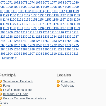
1070
1071
1072
1073
1074
1075
1076
1077
1078
1079
1080
1089
1090
1091
1092
1093
1094
1095
1096
1097
1098
1099
08
1109
1110
1111
1112
1113
1114
1115
1116
1117
1118
1119
28
1129
1130
1131
1132
1133
1134
1135
1136
1137
1138
1139
48
1149
1150
1151
1152
1153
1154
1155
1156
1157
1158
1159
68
1169
1170
1171
1172
1173
1174
1175
1176
1177
1178
1179
88
1189
1190
1191
1192
1193
1194
1195
1196
1197
1198
1199
1208
1209
1210
1211
1212
1213
1214
1215
1216
1217
1218
1227
1228
1229
1230
1231
1232
1233
1234
1235
1236
1237
1246
1247
1248
1249
1250
1251
1252
1253
1254
1255
1256
1265
1266
1267
1268
1269
1270
1271
1272
1273
1274
1275
1284
1285
1286
1287
1288
1289
1290
1291
1292
1293
1294
1303
1304
1305
1306
1307
1308
1309
1310
1311
1312
1313
Siguiente >
Participá
Legales
Seguinos en Facebook
Privacidad
Foros
Publicidad
Enviá tu material o link
Buscador en tu sitio
Guia de Carreras Universitarias y
Cursos