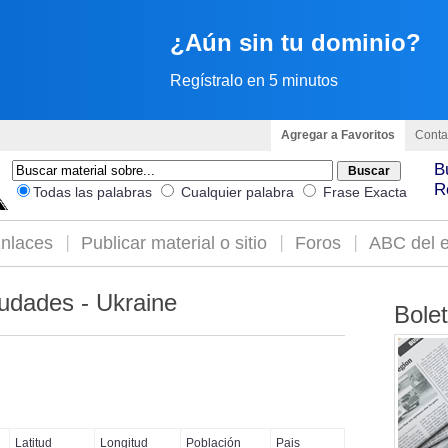
¿Aún sin tu dominio?
Regístralo en 5 minutos
Agregar a Favoritos
Conta
B
R
Todas las palabras
Cualquier palabra
Frase Exacta
nlaces
Publicar material o sitio
Foros
ABC del e
udades - Ukraine
Bole
Latitud
Longitud
Población
Pais