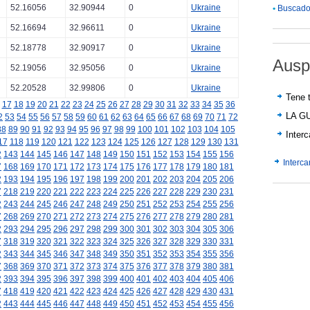
52.16056
32.90944
0
Ukraine
•
Buscador
52.16694
32.96611
0
Ukraine
52.18778
32.90917
0
Ukraine
Ausp
52.19056
32.95056
0
Ukraine
52.20528
32.99806
0
Ukraine
Tene t
17
18
19
20
21
22
23
24
25
26
27
28
29
30
31
32
33
34
35
36
LA G
2
53
54
55
56
57
58
59
60
61
62
63
64
65
66
67
68
69
70
71
72
88
89
90
91
92
93
94
95
96
97
98
99
100
101
102
103
104
105
Inter
17
118
119
120
121
122
123
124
125
126
127
128
129
130
131
2
143
144
145
146
147
148
149
150
151
152
153
154
155
156
Interc
7
168
169
170
171
172
173
174
175
176
177
178
179
180
181
2
193
194
195
196
197
198
199
200
201
202
203
204
205
206
7
218
219
220
221
222
223
224
225
226
227
228
229
230
231
2
243
244
245
246
247
248
249
250
251
252
253
254
255
256
7
268
269
270
271
272
273
274
275
276
277
278
279
280
281
2
293
294
295
296
297
298
299
300
301
302
303
304
305
306
7
318
319
320
321
322
323
324
325
326
327
328
329
330
331
2
343
344
345
346
347
348
349
350
351
352
353
354
355
356
7
368
369
370
371
372
373
374
375
376
377
378
379
380
381
2
393
394
395
396
397
398
399
400
401
402
403
404
405
406
7
418
419
420
421
422
423
424
425
426
427
428
429
430
431
2
443
444
445
446
447
448
449
450
451
452
453
454
455
456