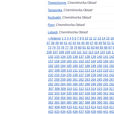
Trepechnoye
, Chernihivs'ka Oblast'
Tarasovka
, Chernihivs'ka Oblast'
Kozhukhi
, Chernihivs'ka Oblast'
Flory
, Chernihivs'ka Oblast'
Lebedi
, Chernihivs'ka Oblast'
< Anterior
1
2
3
4
5
6
7
8
9
10
11
12
13
14
15
16
37
38
39
40
41
42
43
44
45
46
47
48
49
50
51
5
73
74
75
76
77
78
79
80
81
82
83
84
85
86
87
106
107
108
109
110
111
112
113
114
115
116
1
132
133
134
135
136
137
138
139
140
141
14
157
158
159
160
161
162
163
164
165
166
16
182
183
184
185
186
187
188
189
190
191
19
207
208
209
210
211
212
213
214
215
216
21
232
233
234
235
236
237
238
239
240
241
24
257
258
259
260
261
262
263
264
265
266
26
282
283
284
285
286
287
288
289
290
291
29
307
308
309
310
311
312
313
314
315
316
31
332
333
334
335
336
337
338
339
340
341
34
357
358
359
360
361
362
363
364
365
366
36
382
383
384
385
386
387
388
389
390
391
39
407
408
409
410
411
412
413
414
415
416
41
432
433
434
435
436
437
438
439
440
441
44