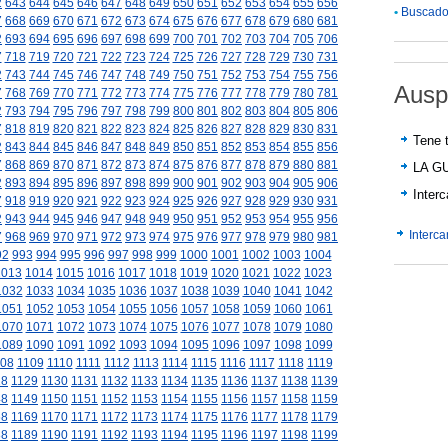
2
643
644
645
646
647
648
649
650
651
652
653
654
655
656
•
Buscador
7
668
669
670
671
672
673
674
675
676
677
678
679
680
681
2
693
694
695
696
697
698
699
700
701
702
703
704
705
706
7
718
719
720
721
722
723
724
725
726
727
728
729
730
731
2
743
744
745
746
747
748
749
750
751
752
753
754
755
756
Ausp
7
768
769
770
771
772
773
774
775
776
777
778
779
780
781
2
793
794
795
796
797
798
799
800
801
802
803
804
805
806
7
818
819
820
821
822
823
824
825
826
827
828
829
830
831
Tene t
2
843
844
845
846
847
848
849
850
851
852
853
854
855
856
7
868
869
870
871
872
873
874
875
876
877
878
879
880
881
LA G
2
893
894
895
896
897
898
899
900
901
902
903
904
905
906
Inter
7
918
919
920
921
922
923
924
925
926
927
928
929
930
931
2
943
944
945
946
947
948
949
950
951
952
953
954
955
956
Interc
7
968
969
970
971
972
973
974
975
976
977
978
979
980
981
92
993
994
995
996
997
998
999
1000
1001
1002
1003
1004
1013
1014
1015
1016
1017
1018
1019
1020
1021
1022
1023
1032
1033
1034
1035
1036
1037
1038
1039
1040
1041
1042
1051
1052
1053
1054
1055
1056
1057
1058
1059
1060
1061
1070
1071
1072
1073
1074
1075
1076
1077
1078
1079
1080
1089
1090
1091
1092
1093
1094
1095
1096
1097
1098
1099
08
1109
1110
1111
1112
1113
1114
1115
1116
1117
1118
1119
28
1129
1130
1131
1132
1133
1134
1135
1136
1137
1138
1139
48
1149
1150
1151
1152
1153
1154
1155
1156
1157
1158
1159
68
1169
1170
1171
1172
1173
1174
1175
1176
1177
1178
1179
88
1189
1190
1191
1192
1193
1194
1195
1196
1197
1198
1199