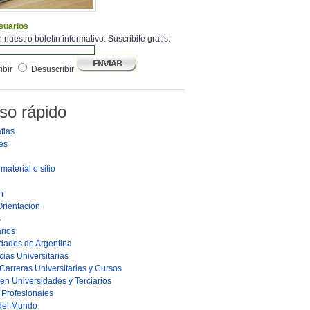
suarios
 nuestro boletín informativo. Suscribite gratis.
ibir
Desuscribir
so rápido
fias
es
material o sitio
n
Orientacion
s
rios
dades de Argentina
ias Universitarias
Carreras Universitarias y Cursos
en Universidades y Terciarios
s Profesionales
 del Mundo