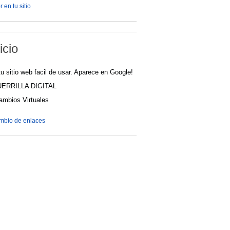
 en tu sitio
icio
u sitio web facil de usar. Aparece en Google!
UERRILLA DIGITAL
cambios Virtuales
ambio de enlaces