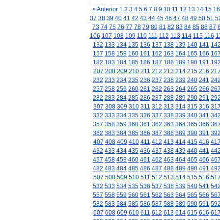
< Anterior
1
2
3
4
5
6
7
8
9
10
11
12
13
14
15
16
37
38
39
40
41
42
43
44
45
46
47
48
49
50
51
5
73
74
75
76
77
78
79
80
81
82
83
84
85
86
87
106
107
108
109
110
111
112
113
114
115
116
1
132
133
134
135
136
137
138
139
140
141
14
157
158
159
160
161
162
163
164
165
166
16
182
183
184
185
186
187
188
189
190
191
19
207
208
209
210
211
212
213
214
215
216
21
232
233
234
235
236
237
238
239
240
241
24
257
258
259
260
261
262
263
264
265
266
26
282
283
284
285
286
287
288
289
290
291
29
307
308
309
310
311
312
313
314
315
316
31
332
333
334
335
336
337
338
339
340
341
34
357
358
359
360
361
362
363
364
365
366
36
382
383
384
385
386
387
388
389
390
391
39
407
408
409
410
411
412
413
414
415
416
41
432
433
434
435
436
437
438
439
440
441
44
457
458
459
460
461
462
463
464
465
466
46
482
483
484
485
486
487
488
489
490
491
49
507
508
509
510
511
512
513
514
515
516
51
532
533
534
535
536
537
538
539
540
541
54
557
558
559
560
561
562
563
564
565
566
56
582
583
584
585
586
587
588
589
590
591
59
607
608
609
610
611
612
613
614
615
616
61