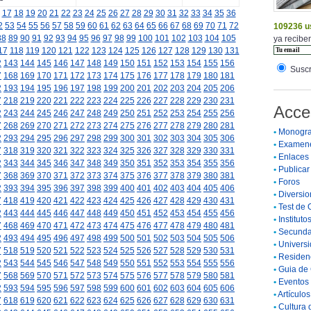
17
18
19
20
21
22
23
24
25
26
27
28
29
30
31
32
33
34
35
36
2
53
54
55
56
57
58
59
60
61
62
63
64
65
66
67
68
69
70
71
72
109236 u
88
89
90
91
92
93
94
95
96
97
98
99
100
101
102
103
104
105
ya reciben
17
118
119
120
121
122
123
124
125
126
127
128
129
130
131
2
143
144
145
146
147
148
149
150
151
152
153
154
155
156
Suscr
7
168
169
170
171
172
173
174
175
176
177
178
179
180
181
2
193
194
195
196
197
198
199
200
201
202
203
204
205
206
7
218
219
220
221
222
223
224
225
226
227
228
229
230
231
Acce
2
243
244
245
246
247
248
249
250
251
252
253
254
255
256
7
268
269
270
271
272
273
274
275
276
277
278
279
280
281
•
Monogra
2
293
294
295
296
297
298
299
300
301
302
303
304
305
306
•
Examen
7
318
319
320
321
322
323
324
325
326
327
328
329
330
331
•
Enlaces
2
343
344
345
346
347
348
349
350
351
352
353
354
355
356
•
Publicar 
7
368
369
370
371
372
373
374
375
376
377
378
379
380
381
•
Foros
2
393
394
395
396
397
398
399
400
401
402
403
404
405
406
•
Diversio
7
418
419
420
421
422
423
424
425
426
427
428
429
430
431
•
Test de 
2
443
444
445
446
447
448
449
450
451
452
453
454
455
456
•
Instituto
7
468
469
470
471
472
473
474
475
476
477
478
479
480
481
•
Secunda
2
493
494
495
496
497
498
499
500
501
502
503
504
505
506
•
Universi
7
518
519
520
521
522
523
524
525
526
527
528
529
530
531
•
Residenc
2
543
544
545
546
547
548
549
550
551
552
553
554
555
556
•
Guia de 
7
568
569
570
571
572
573
574
575
576
577
578
579
580
581
•
Eventos 
2
593
594
595
596
597
598
599
600
601
602
603
604
605
606
•
Artículo
7
618
619
620
621
622
623
624
625
626
627
628
629
630
631
•
Cultura