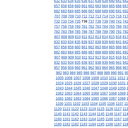
632
633
634
635
636
637
638
639
640
641
64
657
658
659
660
661
662
663
664
665
666
66
682
683
684
685
686
687
688
689
690
691
69
707
708
709
710
711
712
713
714
715
716
71
732
733
734
735
736
737
738
739
740
741
74
757
758
759
760
761
762
763
764
765
766
76
782
783
784
785
786
787
788
789
790
791
79
807
808
809
810
811
812
813
814
815
816
81
832
833
834
835
836
837
838
839
840
841
84
857
858
859
860
861
862
863
864
865
866
86
882
883
884
885
886
887
888
889
890
891
89
907
908
909
910
911
912
913
914
915
916
91
932
933
934
935
936
937
938
939
940
941
94
957
958
959
960
961
962
963
964
965
966
96
982
983
984
985
986
987
988
989
990
991
9
1005
1006
1007
1008
1009
1010
1011
1012
1024
1025
1026
1027
1028
1029
1030
1031
1043
1044
1045
1046
1047
1048
1049
1050
1062
1063
1064
1065
1066
1067
1068
1069
1081
1082
1083
1084
1085
1086
1087
1088
1100
1101
1102
1103
1104
1105
1106
1107
11
1120
1121
1122
1123
1124
1125
1126
1127
11
1140
1141
1142
1143
1144
1145
1146
1147
11
1160
1161
1162
1163
1164
1165
1166
1167
11
1180
1181
1182
1183
1184
1185
1186
1187
11