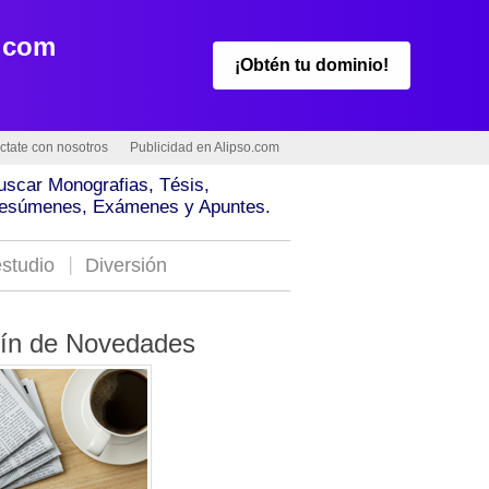
.com
¡Obtén tu dominio!
ctate con nosotros
Publicidad en Alipso.com
uscar Monografias, Tésis,
esúmenes, Exámenes y Apuntes.
studio
Diversión
tín de Novedades