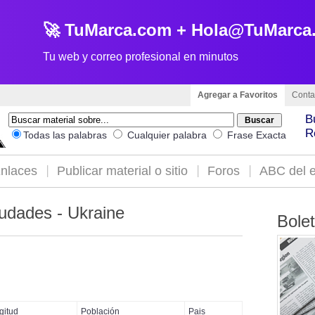
🚀 TuMarca.com + Hola@TuMarca
Tu web y correo profesional en minutos
Agregar a Favoritos
Conta
B
R
Todas las palabras
Cualquier palabra
Frase Exacta
nlaces
Publicar material o sitio
Foros
ABC del e
udades - Ukraine
Bole
gitud
Población
Pais