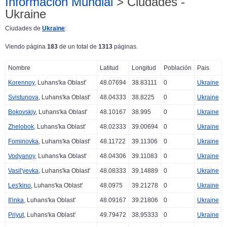
Información Mundial
> Ciudades -
Ukraine
Ciudades de
Ukraine
:
Viendo página
183
de un total de
1313
páginas.
Nombre
Latitud
Longitud
Población
Pais
Korennoy
, Luhans'ka Oblast'
48.07694
38.83111
0
Ukraine
Svistunova
, Luhans'ka Oblast'
48.04333
38.8225
0
Ukraine
Bokovskiy
, Luhans'ka Oblast'
48.10167
38.995
0
Ukraine
Zhelobok
, Luhans'ka Oblast'
48.02333
39.00694
0
Ukraine
Fominovka
, Luhans'ka Oblast'
48.11722
39.11306
0
Ukraine
Vodyanoy
, Luhans'ka Oblast'
48.04306
39.11083
0
Ukraine
Vasil'yevka
, Luhans'ka Oblast'
48.08333
39.14889
0
Ukraine
Les'kino
, Luhans'ka Oblast'
48.0975
39.21278
0
Ukraine
Il'inka
, Luhans'ka Oblast'
48.09167
39.21806
0
Ukraine
Priyut
, Luhans'ka Oblast'
49.79472
38.95333
0
Ukraine