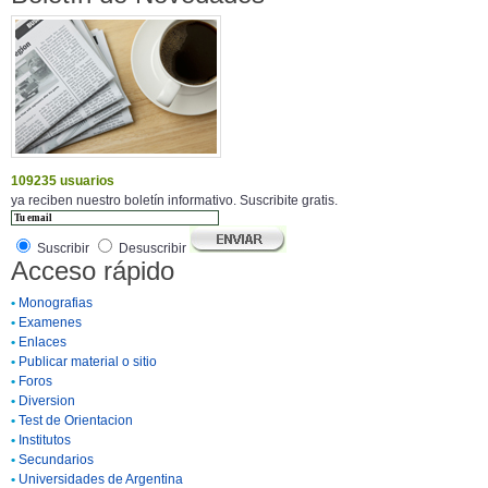
109235 usuarios
ya reciben nuestro boletín informativo. Suscribite gratis.
Suscribir
Desuscribir
Acceso rápido
•
Monografias
•
Examenes
•
Enlaces
•
Publicar material o sitio
•
Foros
•
Diversion
•
Test de Orientacion
•
Institutos
•
Secundarios
•
Universidades de Argentina