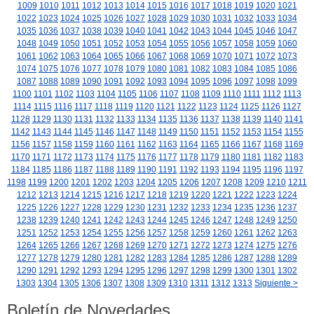
1009
1010
1011
1012
1013
1014
1015
1016
1017
1018
1019
1020
1021
1022
1023
1024
1025
1026
1027
1028
1029
1030
1031
1032
1033
1034
1035
1036
1037
1038
1039
1040
1041
1042
1043
1044
1045
1046
1047
1048
1049
1050
1051
1052
1053
1054
1055
1056
1057
1058
1059
1060
1061
1062
1063
1064
1065
1066
1067
1068
1069
1070
1071
1072
1073
1074
1075
1076
1077
1078
1079
1080
1081
1082
1083
1084
1085
1086
1087
1088
1089
1090
1091
1092
1093
1094
1095
1096
1097
1098
1099
1100
1101
1102
1103
1104
1105
1106
1107
1108
1109
1110
1111
1112
1113
1114
1115
1116
1117
1118
1119
1120
1121
1122
1123
1124
1125
1126
1127
1128
1129
1130
1131
1132
1133
1134
1135
1136
1137
1138
1139
1140
1141
1142
1143
1144
1145
1146
1147
1148
1149
1150
1151
1152
1153
1154
1155
1156
1157
1158
1159
1160
1161
1162
1163
1164
1165
1166
1167
1168
1169
1170
1171
1172
1173
1174
1175
1176
1177
1178
1179
1180
1181
1182
1183
1184
1185
1186
1187
1188
1189
1190
1191
1192
1193
1194
1195
1196
1197
1198
1199
1200
1201
1202
1203
1204
1205
1206
1207
1208
1209
1210
1211
1212
1213
1214
1215
1216
1217
1218
1219
1220
1221
1222
1223
1224
1225
1226
1227
1228
1229
1230
1231
1232
1233
1234
1235
1236
1237
1238
1239
1240
1241
1242
1243
1244
1245
1246
1247
1248
1249
1250
1251
1252
1253
1254
1255
1256
1257
1258
1259
1260
1261
1262
1263
1264
1265
1266
1267
1268
1269
1270
1271
1272
1273
1274
1275
1276
1277
1278
1279
1280
1281
1282
1283
1284
1285
1286
1287
1288
1289
1290
1291
1292
1293
1294
1295
1296
1297
1298
1299
1300
1301
1302
1303
1304
1305
1306
1307
1308
1309
1310
1311
1312
1313
Siguiente >
Boletín de Novedades