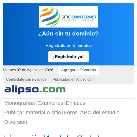
¿Aún sin tu dominio?
Regístralo en 5 minutos
¡Regístralo ya!
Viernes 07 de Agosto de 2026
|
Agregar a Favoritos
Contactate con nosotros
Publicidad en Alipso.com
Monografías
Examenes
Enlaces
Publicar material o sitio
Foros
ABC del estudio
Diversión