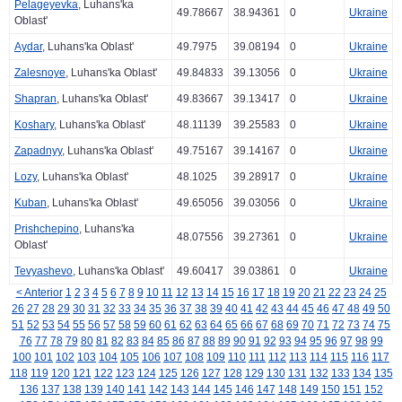
Pelageyevka
, Luhans'ka
49.78667
38.94361
0
Ukraine
Oblast'
Aydar
, Luhans'ka Oblast'
49.7975
39.08194
0
Ukraine
Zalesnoye
, Luhans'ka Oblast'
49.84833
39.13056
0
Ukraine
Shapran
, Luhans'ka Oblast'
49.83667
39.13417
0
Ukraine
Koshary
, Luhans'ka Oblast'
48.11139
39.25583
0
Ukraine
Zapadnyy
, Luhans'ka Oblast'
49.75167
39.14167
0
Ukraine
Lozy
, Luhans'ka Oblast'
48.1025
39.28917
0
Ukraine
Kuban
, Luhans'ka Oblast'
49.65056
39.03056
0
Ukraine
Prishchepino
, Luhans'ka
48.07556
39.27361
0
Ukraine
Oblast'
Tevyashevo
, Luhans'ka Oblast'
49.60417
39.03861
0
Ukraine
< Anterior
1
2
3
4
5
6
7
8
9
10
11
12
13
14
15
16
17
18
19
20
21
22
23
24
25
26
27
28
29
30
31
32
33
34
35
36
37
38
39
40
41
42
43
44
45
46
47
48
49
50
51
52
53
54
55
56
57
58
59
60
61
62
63
64
65
66
67
68
69
70
71
72
73
74
75
76
77
78
79
80
81
82
83
84
85
86
87
88
89
90
91
92
93
94
95
96
97
98
99
100
101
102
103
104
105
106
107
108
109
110
111
112
113
114
115
116
117
118
119
120
121
122
123
124
125
126
127
128
129
130
131
132
133
134
135
136
137
138
139
140
141
142
143
144
145
146
147
148
149
150
151
152