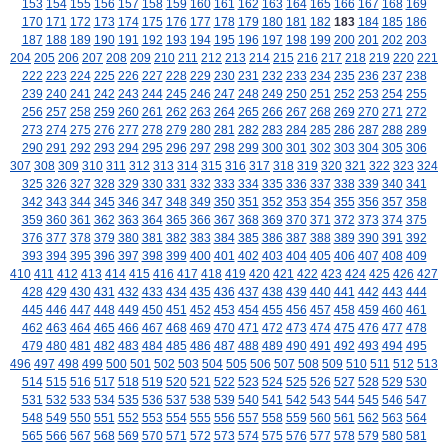
153
154
155
156
157
158
159
160
161
162
163
164
165
166
167
168
169
170
171
172
173
174
175
176
177
178
179
180
181
182
183
184
185
186
187
188
189
190
191
192
193
194
195
196
197
198
199
200
201
202
203
204
205
206
207
208
209
210
211
212
213
214
215
216
217
218
219
220
221
222
223
224
225
226
227
228
229
230
231
232
233
234
235
236
237
238
239
240
241
242
243
244
245
246
247
248
249
250
251
252
253
254
255
256
257
258
259
260
261
262
263
264
265
266
267
268
269
270
271
272
273
274
275
276
277
278
279
280
281
282
283
284
285
286
287
288
289
290
291
292
293
294
295
296
297
298
299
300
301
302
303
304
305
306
307
308
309
310
311
312
313
314
315
316
317
318
319
320
321
322
323
324
325
326
327
328
329
330
331
332
333
334
335
336
337
338
339
340
341
342
343
344
345
346
347
348
349
350
351
352
353
354
355
356
357
358
359
360
361
362
363
364
365
366
367
368
369
370
371
372
373
374
375
376
377
378
379
380
381
382
383
384
385
386
387
388
389
390
391
392
393
394
395
396
397
398
399
400
401
402
403
404
405
406
407
408
409
410
411
412
413
414
415
416
417
418
419
420
421
422
423
424
425
426
427
428
429
430
431
432
433
434
435
436
437
438
439
440
441
442
443
444
445
446
447
448
449
450
451
452
453
454
455
456
457
458
459
460
461
462
463
464
465
466
467
468
469
470
471
472
473
474
475
476
477
478
479
480
481
482
483
484
485
486
487
488
489
490
491
492
493
494
495
496
497
498
499
500
501
502
503
504
505
506
507
508
509
510
511
512
513
514
515
516
517
518
519
520
521
522
523
524
525
526
527
528
529
530
531
532
533
534
535
536
537
538
539
540
541
542
543
544
545
546
547
548
549
550
551
552
553
554
555
556
557
558
559
560
561
562
563
564
565
566
567
568
569
570
571
572
573
574
575
576
577
578
579
580
581