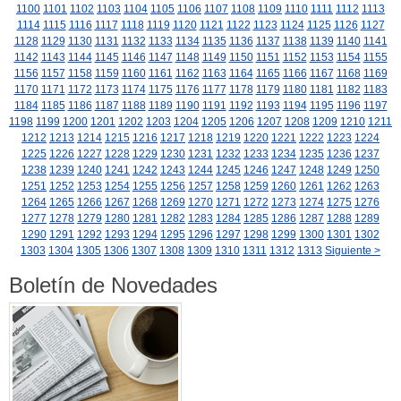
1100
1101
1102
1103
1104
1105
1106
1107
1108
1109
1110
1111
1112
1113
1114
1115
1116
1117
1118
1119
1120
1121
1122
1123
1124
1125
1126
1127
1128
1129
1130
1131
1132
1133
1134
1135
1136
1137
1138
1139
1140
1141
1142
1143
1144
1145
1146
1147
1148
1149
1150
1151
1152
1153
1154
1155
1156
1157
1158
1159
1160
1161
1162
1163
1164
1165
1166
1167
1168
1169
1170
1171
1172
1173
1174
1175
1176
1177
1178
1179
1180
1181
1182
1183
1184
1185
1186
1187
1188
1189
1190
1191
1192
1193
1194
1195
1196
1197
1198
1199
1200
1201
1202
1203
1204
1205
1206
1207
1208
1209
1210
1211
1212
1213
1214
1215
1216
1217
1218
1219
1220
1221
1222
1223
1224
1225
1226
1227
1228
1229
1230
1231
1232
1233
1234
1235
1236
1237
1238
1239
1240
1241
1242
1243
1244
1245
1246
1247
1248
1249
1250
1251
1252
1253
1254
1255
1256
1257
1258
1259
1260
1261
1262
1263
1264
1265
1266
1267
1268
1269
1270
1271
1272
1273
1274
1275
1276
1277
1278
1279
1280
1281
1282
1283
1284
1285
1286
1287
1288
1289
1290
1291
1292
1293
1294
1295
1296
1297
1298
1299
1300
1301
1302
1303
1304
1305
1306
1307
1308
1309
1310
1311
1312
1313
Siguiente >
Boletín de Novedades