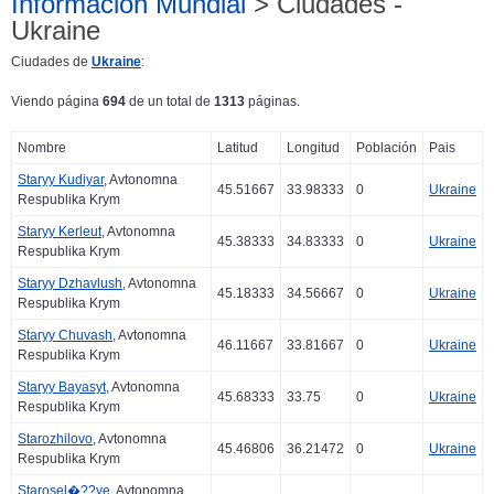
Información Mundial
> Ciudades -
Ukraine
Ciudades de
Ukraine
:
Viendo página
694
de un total de
1313
páginas.
Nombre
Latitud
Longitud
Población
Pais
Staryy Kudiyar
, Avtonomna
45.51667
33.98333
0
Ukraine
Respublika Krym
Staryy Kerleut
, Avtonomna
45.38333
34.83333
0
Ukraine
Respublika Krym
Staryy Dzhavlush
, Avtonomna
45.18333
34.56667
0
Ukraine
Respublika Krym
Staryy Chuvash
, Avtonomna
46.11667
33.81667
0
Ukraine
Respublika Krym
Staryy Bayasyt
, Avtonomna
45.68333
33.75
0
Ukraine
Respublika Krym
Starozhilovo
, Avtonomna
45.46806
36.21472
0
Ukraine
Respublika Krym
Starosel�??ye
, Avtonomna