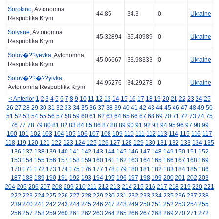
Sorokino
, Avtonomna
44.85
34.3
0
Ukraine
Respublika Krym
Solyane
, Avtonomna
45.32894
35.40989
0
Ukraine
Respublika Krym
Solov�??yëvka
, Avtonomna
45.06667
33.98333
0
Ukraine
Respublika Krym
Solov�??�??yivka
,
44.95276
34.29278
0
Ukraine
Avtonomna Respublika Krym
< Anterior
1
2
3
4
5
6
7
8
9
10
11
12
13
14
15
16
17
18
19
20
21
22
23
24
25
26
27
28
29
30
31
32
33
34
35
36
37
38
39
40
41
42
43
44
45
46
47
48
49
50
51
52
53
54
55
56
57
58
59
60
61
62
63
64
65
66
67
68
69
70
71
72
73
74
75
76
77
78
79
80
81
82
83
84
85
86
87
88
89
90
91
92
93
94
95
96
97
98
99
100
101
102
103
104
105
106
107
108
109
110
111
112
113
114
115
116
117
118
119
120
121
122
123
124
125
126
127
128
129
130
131
132
133
134
135
136
137
138
139
140
141
142
143
144
145
146
147
148
149
150
151
152
153
154
155
156
157
158
159
160
161
162
163
164
165
166
167
168
169
170
171
172
173
174
175
176
177
178
179
180
181
182
183
184
185
186
187
188
189
190
191
192
193
194
195
196
197
198
199
200
201
202
203
204
205
206
207
208
209
210
211
212
213
214
215
216
217
218
219
220
221
222
223
224
225
226
227
228
229
230
231
232
233
234
235
236
237
238
239
240
241
242
243
244
245
246
247
248
249
250
251
252
253
254
255
256
257
258
259
260
261
262
263
264
265
266
267
268
269
270
271
272