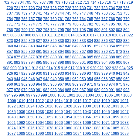
702
703
704
705
706
707
708
709
710
711
712
713
714
715
716
717
718
719
720
721
722
723
724
725
726
727
728
729
730
731
732
733
734
735
736
737
738
739
740
741
742
743
744
745
746
747
748
749
750
751
752
753
754
755
756
757
758
759
760
761
762
763
764
765
766
767
768
769
770
771
772
773
774
775
776
777
778
779
780
781
782
783
784
785
786
787
788
789
790
791
792
793
794
795
796
797
798
799
800
801
802
803
804
805
806
807
808
809
810
811
812
813
814
815
816
817
818
819
820
821
822
823
824
825
826
827
828
829
830
831
832
833
834
835
836
837
838
839
840
841
842
843
844
845
846
847
848
849
850
851
852
853
854
855
856
857
858
859
860
861
862
863
864
865
866
867
868
869
870
871
872
873
874
875
876
877
878
879
880
881
882
883
884
885
886
887
888
889
890
891
892
893
894
895
896
897
898
899
900
901
902
903
904
905
906
907
908
909
910
911
912
913
914
915
916
917
918
919
920
921
922
923
924
925
926
927
928
929
930
931
932
933
934
935
936
937
938
939
940
941
942
943
944
945
946
947
948
949
950
951
952
953
954
955
956
957
958
959
960
961
962
963
964
965
966
967
968
969
970
971
972
973
974
975
976
977
978
979
980
981
982
983
984
985
986
987
988
989
990
991
992
993
994
995
996
997
998
999
1000
1001
1002
1003
1004
1005
1006
1007
1008
1009
1010
1011
1012
1013
1014
1015
1016
1017
1018
1019
1020
1021
1022
1023
1024
1025
1026
1027
1028
1029
1030
1031
1032
1033
1034
1035
1036
1037
1038
1039
1040
1041
1042
1043
1044
1045
1046
1047
1048
1049
1050
1051
1052
1053
1054
1055
1056
1057
1058
1059
1060
1061
1062
1063
1064
1065
1066
1067
1068
1069
1070
1071
1072
1073
1074
1075
1076
1077
1078
1079
1080
1081
1082
1083
1084
1085
1086
1087
1088
1089
1090
1091
1092
1093
1094
1095
1096
1097
1098
1099