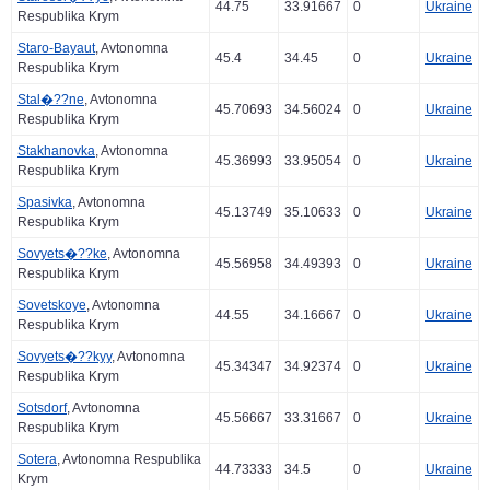
44.75
33.91667
0
Ukraine
Respublika Krym
Staro-Bayaut
, Avtonomna
45.4
34.45
0
Ukraine
Respublika Krym
Stal�??ne
, Avtonomna
45.70693
34.56024
0
Ukraine
Respublika Krym
Stakhanovka
, Avtonomna
45.36993
33.95054
0
Ukraine
Respublika Krym
Spasivka
, Avtonomna
45.13749
35.10633
0
Ukraine
Respublika Krym
Sovyets�??ke
, Avtonomna
45.56958
34.49393
0
Ukraine
Respublika Krym
Sovetskoye
, Avtonomna
44.55
34.16667
0
Ukraine
Respublika Krym
Sovyets�??kyy
, Avtonomna
45.34347
34.92374
0
Ukraine
Respublika Krym
Sotsdorf
, Avtonomna
45.56667
33.31667
0
Ukraine
Respublika Krym
Sotera
, Avtonomna Respublika
44.73333
34.5
0
Ukraine
Krym