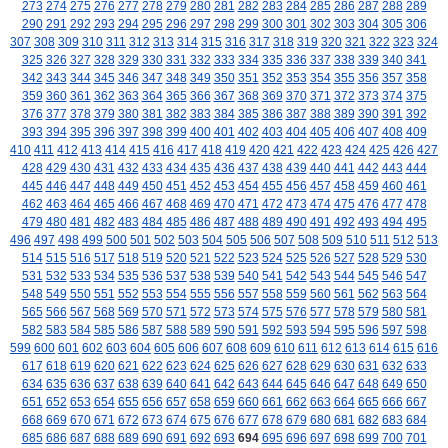
273
274
275
276
277
278
279
280
281
282
283
284
285
286
287
288
289
290
291
292
293
294
295
296
297
298
299
300
301
302
303
304
305
306
307
308
309
310
311
312
313
314
315
316
317
318
319
320
321
322
323
324
325
326
327
328
329
330
331
332
333
334
335
336
337
338
339
340
341
342
343
344
345
346
347
348
349
350
351
352
353
354
355
356
357
358
359
360
361
362
363
364
365
366
367
368
369
370
371
372
373
374
375
376
377
378
379
380
381
382
383
384
385
386
387
388
389
390
391
392
393
394
395
396
397
398
399
400
401
402
403
404
405
406
407
408
409
410
411
412
413
414
415
416
417
418
419
420
421
422
423
424
425
426
427
428
429
430
431
432
433
434
435
436
437
438
439
440
441
442
443
444
445
446
447
448
449
450
451
452
453
454
455
456
457
458
459
460
461
462
463
464
465
466
467
468
469
470
471
472
473
474
475
476
477
478
479
480
481
482
483
484
485
486
487
488
489
490
491
492
493
494
495
496
497
498
499
500
501
502
503
504
505
506
507
508
509
510
511
512
513
514
515
516
517
518
519
520
521
522
523
524
525
526
527
528
529
530
531
532
533
534
535
536
537
538
539
540
541
542
543
544
545
546
547
548
549
550
551
552
553
554
555
556
557
558
559
560
561
562
563
564
565
566
567
568
569
570
571
572
573
574
575
576
577
578
579
580
581
582
583
584
585
586
587
588
589
590
591
592
593
594
595
596
597
598
599
600
601
602
603
604
605
606
607
608
609
610
611
612
613
614
615
616
617
618
619
620
621
622
623
624
625
626
627
628
629
630
631
632
633
634
635
636
637
638
639
640
641
642
643
644
645
646
647
648
649
650
651
652
653
654
655
656
657
658
659
660
661
662
663
664
665
666
667
668
669
670
671
672
673
674
675
676
677
678
679
680
681
682
683
684
685
686
687
688
689
690
691
692
693
694
695
696
697
698
699
700
701